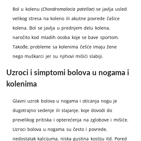
Bol u kolenu (
Chondromalacia patellae
) se javlja usled
velikog stresa na koleno ili akutne povrede čašice
kolena. Bol se javlja u prednjem delu kolena,
naročito kod mladih osoba koje se bave sportom.
Takođe, probleme sa kolenima češće imaju žene
nego muškarci jer su njihovi mišići slabiji.
Uzroci i simptomi bolova u nogama i
kolenima
Glavni uzrok bolova u nogama i oticanja nogu je
dugotrajno sedenje ili stajanje, koje dovodi do
prevelikog pritiska i opterećenja na zglobove i mišiće.
Uzroci bolova u nogama su često i povrede,
nedostatak kalcijuma, niska gustina kostiju itd. Pored