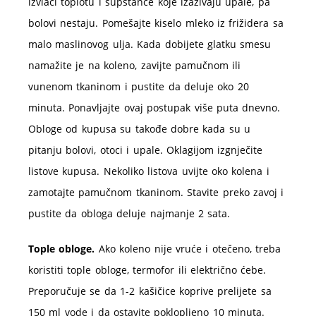
izvlači toplotu i supstance koje izazivaju upale, pa
bolovi nestaju. Pomešajte kiselo mleko iz frižidera sa
malo maslinovog ulja. Kada dobijete glatku smesu
namažite je na koleno, zavijte pamučnom ili
vunenom tkaninom i pustite da deluje oko 20
minuta. Ponavljajte ovaj postupak više puta dnevno.
Obloge od kupusa su takođe dobre kada su u
pitanju bolovi, otoci i upale. Oklagijom izgnječite
listove kupusa. Nekoliko listova uvijte oko kolena i
zamotajte pamučnom tkaninom. Stavite preko zavoj i
pustite da obloga deluje najmanje 2 sata.
Tople obloge.
Ako koleno nije vruće i otečeno, treba
koristiti tople obloge, termofor ili električno ćebe.
Preporučuje se da 1-2 kašičice koprive prelijete sa
150 ml vode i da ostavite poklopljeno 10 minuta.