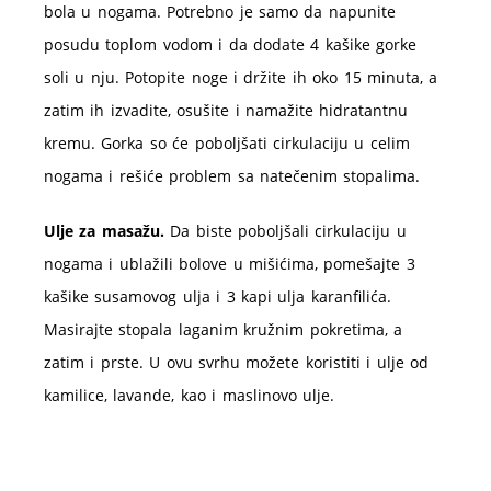
bola u nogama. Potrebno je samo da napunite
posudu toplom vodom i da dodate 4 kašike gorke
soli u nju. Potopite noge i držite ih oko 15 minuta, a
zatim ih izvadite, osušite i namažite hidratantnu
kremu. Gorka so će poboljšati cirkulaciju u celim
nogama i rešiće problem sa natečenim stopalima.
Ulje za masažu.
Da biste poboljšali cirkulaciju u
nogama i ublažili bolove u mišićima, pomešajte 3
kašike susamovog ulja i 3 kapi ulja karanfilića.
Masirajte stopala laganim kružnim pokretima, a
zatim i prste. U ovu svrhu možete koristiti i ulje od
kamilice, lavande, kao i maslinovo ulje.