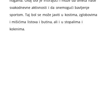
nogama. Ovaj bol je iritirajući i može da ometa naše
svakodnevne aktivnosti i da onemogući bavljenje
sportom. Taj bol se može javiti u kostima, zglobovima
i mišićima listova i butina, ali i u stopalima i
kolenima.