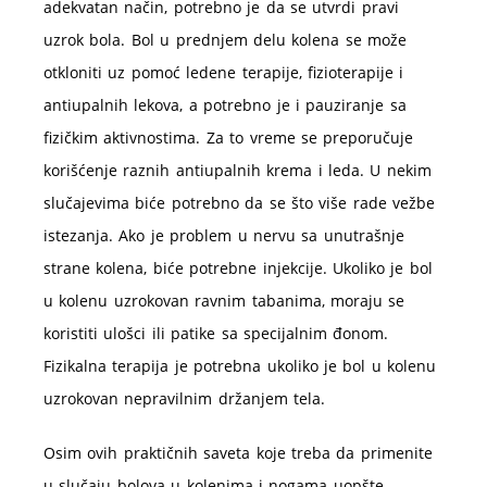
adekvatan način, potrebno je da se utvrdi pravi
uzrok bola. Bol u prednjem delu kolena se može
otkloniti uz pomoć ledene terapije, fizioterapije i
antiupalnih lekova, a potrebno je i pauziranje sa
fizičkim aktivnostima. Za to vreme se preporučuje
korišćenje raznih antiupalnih krema i leda. U nekim
slučajevima biće potrebno da se što više rade vežbe
istezanja. Ako je problem u nervu sa unutrašnje
strane kolena, biće potrebne injekcije. Ukoliko je bol
u kolenu uzrokovan ravnim tabanima, moraju se
koristiti ulošci ili patike sa specijalnim đonom.
Fizikalna terapija je potrebna ukoliko je bol u kolenu
uzrokovan nepravilnim držanjem tela.
Osim ovih praktičnih saveta koje treba da primenite
u slučaju bolova u kolenima i nogama uopšte,