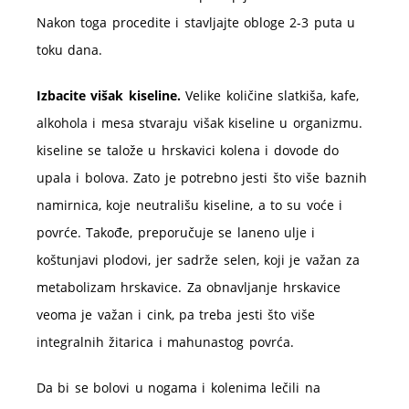
Nakon toga procedite i stavljajte obloge 2-3 puta u
toku dana.
Izbacite višak kiseline.
Velike količine slatkiša, kafe,
alkohola i mesa stvaraju višak kiseline u organizmu.
kiseline se talože u hrskavici kolena i dovode do
upala i bolova. Zato je potrebno jesti što više baznih
namirnica, koje neutrališu kiseline, a to su voće i
povrće. Takođe, preporučuje se laneno ulje i
koštunjavi plodovi, jer sadrže selen, koji je važan za
metabolizam hrskavice. Za obnavljanje hrskavice
veoma je važan i cink, pa treba jesti što više
integralnih žitarica i mahunastog povrća.
Da bi se bolovi u nogama i kolenima lečili na