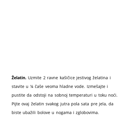
Želatin.
Uzmite 2 ravne kašičice jestivog želatina i
stavite u ¼ čaše veoma hladne vode. Izmešajte i
pustite da odstoji na sobnoj temperaturi u toku noći.
Pijte ovaj želatin svakog jutra pola sata pre jela, da
biste ubažili bolove u nogama i zglobovima.