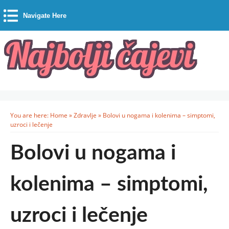
Navigate Here
You are here:
Home
»
Zdravlje
»
Bolovi u nogama i kolenima – simptomi,
uzroci i lečenje
Bolovi u nogama i
kolenima – simptomi,
uzroci i lečenje