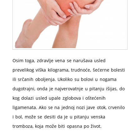
Osim toga, zdravlje vena se narušava usled
prevelikog viška kilograma, trudnoće, šećerne bolesti
ili srčanih oboljenja. Ukoliko su bolovi u nogama
dugotrajni, onda je najverovatnje u pitanju išijas, do
kog dolazi usled upale zglobova i oštećenih
ligamenata. Ako se na jednoj nozi jave otok, crvenilo
i bol, može se desiti da je u pitanju venska
tromboza, koja može biti opasna po život.