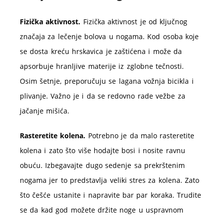
Fizička aktivnost.
Fizička aktivnost je od ključnog
značaja za lečenje bolova u nogama. Kod osoba koje
se dosta kreću hrskavica je zaštićena i može da
apsorbuje hranljive materije iz zglobne tečnosti.
Osim šetnje, preporučuju se lagana vožnja bicikla i
plivanje. Važno je i da se redovno rade vežbe za
jačanje mišića.
Rasteretite kolena.
Potrebno je da malo rasteretite
kolena i zato što više hodajte bosi i nosite ravnu
obuću. Izbegavajte dugo sedenje sa prekrštenim
nogama jer to predstavlja veliki stres za kolena. Zato
što češće ustanite i napravite bar par koraka. Trudite
se da kad god možete držite noge u uspravnom