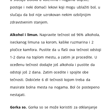
postoje i neki domaći lekovi koji mogu ublažiti bol, u
slučaju da bol nije uzrokovan nekim ozbiljnijim
zdravstvenim stanjem.
Alkohol i limun.
Napravite tečnost od 96% alkohola,
iseckanog limuna sa korom, kašike ruzmarina i 2
pločice kamfora. Pustite da u flaši ova tečnost odstoji
1-2 dana na toplom mestu, a zatim je procedite. U
oceđenu tečnost dodajte još alkohola i pustite da
odstoji još 2 dana. Zatim ocedite i spojite obe
tečnosti. Dobićete 6 dl tečnosti kojom treba da
masirate bolna mesta na nogama. Bol će postepeno
nestajati.
Gorka so.
Gorka so se može koristiti za otklanjanje