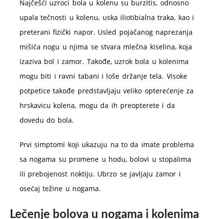
Najčešći uzroci bola u kolenu su burzitis, odnosno
upala tečnosti u kolenu, uska iliotibialna traka, kao i
preterani fizički napor. Usled pojačanog naprezanja
mišića nogu u njima se stvara mlečna kiselina, koja
izaziva bol i zamor. Takođe, uzrok bola u kolenima
mogu biti i ravni tabani i loše držanje tela. Visoke
potpetice takođe predstavljaju veliko opterećenje za
hrskavicu kolena, mogu da ih preopterete i da
dovedu do bola.
Prvi simptomi koji ukazuju na to da imate problema
sa nogama su promene u hodu, bolovi u stopalima
ili prebojenost noktiju. Ubrzo se javljaju zamor i
osećaj težine u nogama.
Lečenje bolova u nogama i kolenima