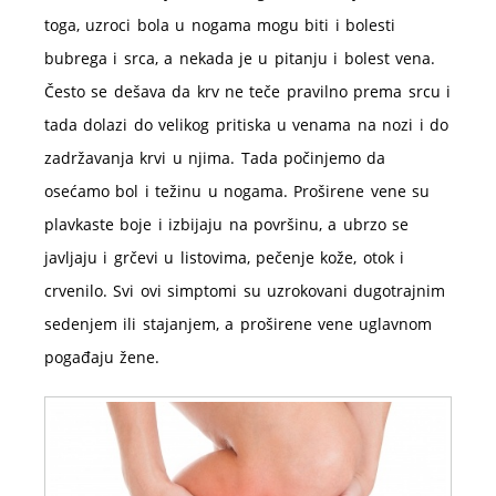
toga, uzroci bola u nogama mogu biti i bolesti
bubrega i srca, a nekada je u pitanju i bolest vena.
Često se dešava da krv ne teče pravilno prema srcu i
tada dolazi do velikog pritiska u venama na nozi i do
zadržavanja krvi u njima. Tada počinjemo da
osećamo bol i težinu u nogama. Proširene vene su
plavkaste boje i izbijaju na površinu, a ubrzo se
javljaju i grčevi u listovima, pečenje kože, otok i
crvenilo. Svi ovi simptomi su uzrokovani dugotrajnim
sedenjem ili stajanjem, a proširene vene uglavnom
pogađaju žene.