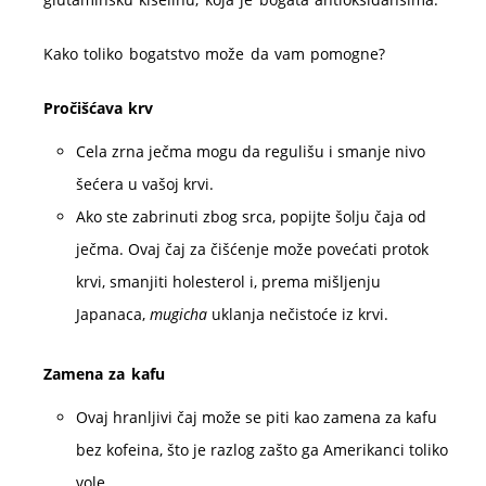
Kako toliko bogatstvo može da vam pomogne?
Pročišćava krv
Cela zrna ječma mogu da regulišu i smanje nivo
šećera u vašoj krvi.
Ako ste zabrinuti zbog srca, popijte šolju čaja od
ječma. Ovaj čaj za čišćenje može povećati protok
krvi, smanjiti holesterol i, prema mišljenju
Japanaca,
mugicha
uklanja nečistoće iz krvi.
Zamena za kafu
Ovaj hranljivi čaj može se piti kao zamena za kafu
bez kofeina, što je razlog zašto ga Amerikanci toliko
vole.