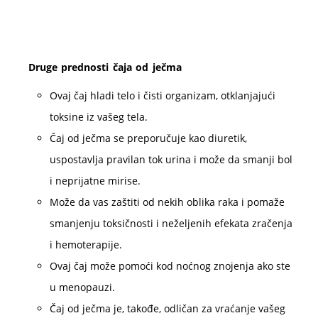
Druge prednosti čaja od ječma
Ovaj čaj hladi telo i čisti organizam, otklanjajući
toksine iz vašeg tela.
Čaj od ječma se preporučuje kao diuretik,
uspostavlja pravilan tok urina i može da smanji bol
i neprijatne mirise.
Može da vas zaštiti od nekih oblika raka i pomaže
smanjenju toksičnosti i neželjenih efekata zračenja
i hemoterapije.
Ovaj čaj može pomoći kod noćnog znojenja ako ste
u menopauzi.
Čaj od ječma je, takođe, odličan za vraćanje vašeg