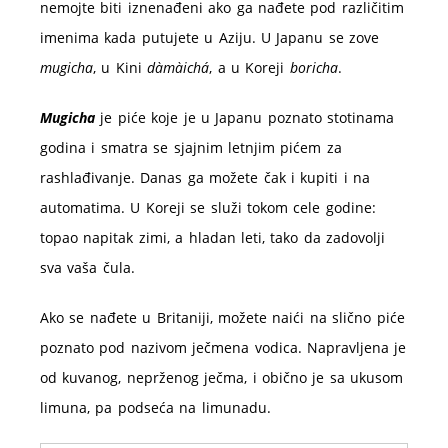
nemojte biti iznenađeni ako ga nađete pod različitim
imenima kada putujete u Aziju. U Japanu se zove
mugicha
, u Kini
dàmàichá
, a u Koreji
boricha
.
Mugicha
je piće koje je u Japanu poznato stotinama
godina i smatra se sjajnim letnjim pićem za
rashlađivanje. Danas ga možete čak i kupiti i na
automatima. U Koreji se služi tokom cele godine:
topao napitak zimi, a hladan leti, tako da zadovolji
sva vaša čula.
Ako se nađete u Britaniji, možete naići na slično piće
poznato pod nazivom ječmena vodica. Napravljena je
od kuvanog, neprženog ječma, i obično je sa ukusom
limuna, pa podseća na limunadu.