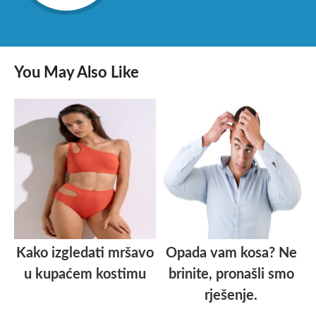
You May Also Like
Kako izgledati mršavo
Opada vam kosa? Ne
u kupaćem kostimu
brinite, pronašli smo
rješenje.