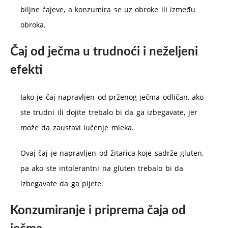
biljne čajeve, a konzumira se uz obroke ili između
obroka.
Čaj od ječma u trudnoći i neželjeni
efekti
Iako je čaj napravljen od prženog ječma odličan, ako
ste trudni ili dojite trebalo bi da ga izbegavate, jer
može da zaustavi lučenje mleka.
Ovaj čaj je napravljen od žitarica koje sadrže gluten,
pa ako ste intolerantni na gluten trebalo bi da
izbegavate da ga pijete.
Konzumiranje i priprema čaja od