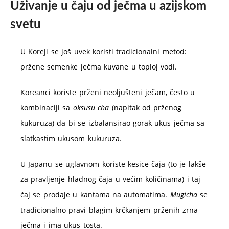
Uživanje u čaju od ječma u azijskom
svetu
U Koreji se još uvek koristi tradicionalni metod:
pržene semenke ječma kuvane u toploj vodi.
Koreanci koriste prženi neoljušteni ječam, često u
kombinaciji sa
oksusu cha
(napitak od prženog
kukuruza) da bi se izbalansirao gorak ukus ječma sa
slatkastim ukusom kukuruza.
U Japanu se uglavnom koriste kesice čaja (to je lakše
za pravljenje hladnog čaja u većim količinama) i taj
čaj se prodaje u kantama na automatima.
Mugicha
se
tradicionalno pravi blagim krčkanjem prženih zrna
ječma i ima ukus tosta.