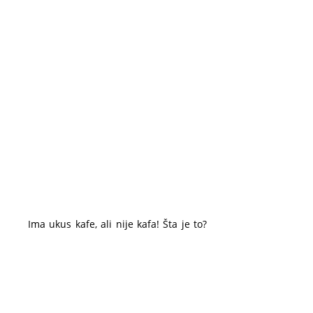
ječma
–
prednost
i
priprem
Ima ukus kafe, ali nije kafa! Šta je to?