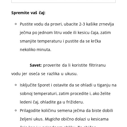
Spremite vaš čaj:
Pustite vodu da provri, ubacite 2-3 kašike zrnevlja
ječma po jednom litru vode ili kesicu čaja, zatim
smanjite temperaturu i pustite da se krčka
nekoliko minuta.
Savet:
proverite da li koristite filtriranu
vodu jer oseća se razlika u ukusu.
Isključite šporet i ostavite da se ohladi u tiganju na
sobnoj temperaturi, zatim procedite i, ako želite
ledeni čaj, ohladite ga u frižideru.
Prilagodite količinu semena ječma da biste dobili
željeni ukus.
Mugicha
obično dolazi u kesicama