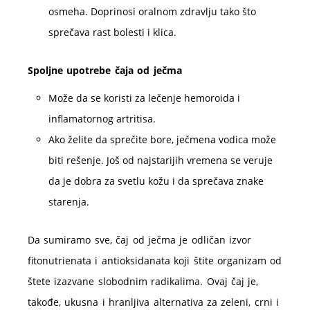
osmeha. Doprinosi oralnom zdravlju tako što
sprečava rast bolesti i klica.
Spoljne upotrebe čaja od ječma
Može da se koristi za lečenje hemoroida i
inflamatornog artritisa.
Ako želite da sprečite bore, ječmena vodica može
biti rešenje. Još od najstarijih vremena se veruje
da je dobra za svetlu kožu i da sprečava znake
starenja.
Da sumiramo sve, čaj od ječma je odličan izvor
fitonutrienata i antioksidanata koji štite organizam od
štete izazvane slobodnim radikalima. Ovaj čaj je,
takođe, ukusna i hranljiva alternativa za zeleni, crni i