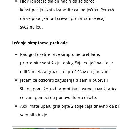
Hidriranost je sjajan način da se spreči
konstipacija i zato izaberite čaj od ječma. Pomaže
da se poboljša rad creva i pruža vam osećaj
svežine leti.
Lečenje simptoma prehlade
Kad god osetite prve simptome prehlade,
pripremite sebi šolju toplog čaja od ječma. To je
odličan lek za groznicu i pročišćava organizam.
Ječam će otkloniti zagušenja disajnih puteva i
šlajm; pomaže kod bronhitisa i astme. Ova žitarica
će vam pomoći da ponovo dobro dišete.
Ako imate upalu grla pijte 2 šolje čaja dnevno da bi
vam bilo bolje.