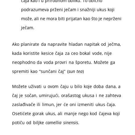
čaja kao i u prirodnom obliku. To obično
podrazumeva prženi ječam i snažniji ukus koji
može, ali ne mora biti prijatan kao što je neprženi
ječam.
Ako planirate da napravite hladan napitak od ječma,
kada koristite kesice čaja za ceo bokal vode, nije
neophodno da voda provri na šporetu. Možete ga
spremiti kao “sunčani čaj” (
sun tea
)
Možete uživati u ovom čaju u bilo koje doba dana, a
čaj je sočan, umirujući, orašastog ukusa i ne zahteva
zaslađivače ili limun, jer će oni izmeniti ukus čaja.
Osetićete gorak ukus, ali manje nego kod čajeva koji
potiču od biljke
camellia sinensis
.