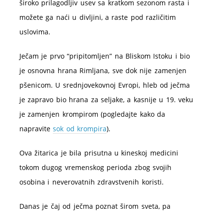
široko prilagodljiv usev sa kratkom sezonom rasta i
možete ga naći u divljini, a raste pod različitim
uslovima.
Ječam je prvo “pripitomljen” na Bliskom Istoku i bio
je osnovna hrana Rimljana, sve dok nije zamenjen
pšenicom. U srednjovekovnoj Evropi, hleb od ječma
je zapravo bio hrana za seljake, a kasnije u 19. veku
je zamenjen krompirom (pogledajte kako da
napravite
sok od krompira
).
Ova žitarica je bila prisutna u kineskoj medicini
tokom dugog vremenskog perioda zbog svojih
osobina i neverovatnih zdravstvenih koristi.
Danas je čaj od ječma poznat širom sveta, pa