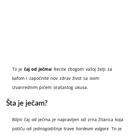
To je
čaj od ječma
! Recite zbogom vašoj želji za
kafom i započnite nov zdrav život sa ovim
izvanrednim pićem orašastog ukusa.
Šta je ječam?
Biljni čaj od ječma je napravljen od zrna žitarica koja
potiču od jednogodišnje trave
hordeum vulgare
. To je