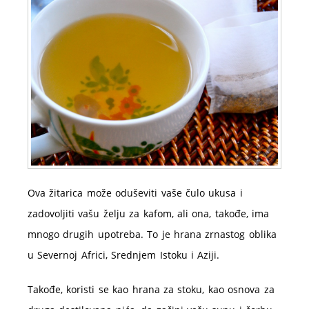
Ova žitarica može oduševiti vaše čulo ukusa i
zadovoljiti vašu želju za kafom, ali ona, takođe, ima
mnogo drugih upotreba. To je hrana zrnastog oblika
u Severnoj Africi, Srednjem Istoku i Aziji.
Takođe, koristi se kao hrana za stoku, kao osnova za