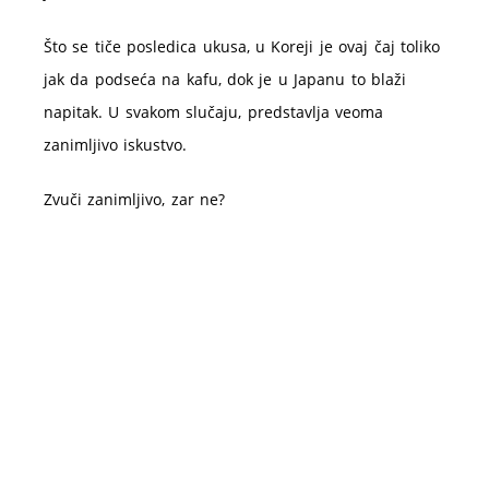
Što se tiče posledica ukusa, u Koreji je ovaj čaj toliko
jak da podseća na kafu, dok je u Japanu to blaži
napitak. U svakom slučaju, predstavlja veoma
zanimljivo iskustvo.
Zvuči zanimljivo, zar ne?