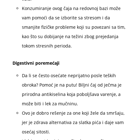
Konzumiranje ovog čaja na redovnoj bazi može
vam pomoći da se izborite sa stresom i da
smanjite fizičke probleme koji su povezani sa tim,
kao što su dobijanje na težini zbog prejedanja
tokom stresnih perioda.
Digestivni poremećaji
Da li se često osećate neprijatno posle teških
obroka? Pomoć je na putu! Biljni čaj od ječma je
prirodna antikiselina koja poboljšava varenje, a
može biti i lek za mučninu.
Ovo je dobro rešenje za one koji žele da smršaju,
jer je zdrava alternativa za slatka pića i daje vam
osećaj sitosti.