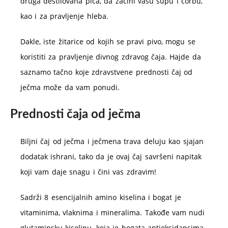
druga destilovana pića, da začini vašu supu i čorbu,
kao i za pravljenje hleba.
Dakle, iste žitarice od kojih se pravi pivo, mogu se
koristiti za pravljenje divnog zdravog čaja. Hajde da
saznamo tačno koje zdravstvene prednosti čaj od
ječma može da vam ponudi.
Prednosti čaja od ječma
Biljni čaj od ječma i ječmena trava deluju kao sjajan
dodatak ishrani, tako da je ovaj čaj savršeni napitak
koji vam daje snagu i čini vas zdravim!
Sadrži 8 esencijalnih amino kiselina i bogat je
vitaminima, vlaknima i mineralima. Takođe vam nudi
glutaminsku kiselinu, koja je bogata antioksidansima.