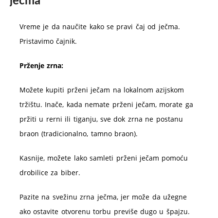
ječma
Vreme je da naučite kako se pravi čaj od ječma.
Pristavimo čajnik.
Prženje zrna:
Možete kupiti prženi ječam na lokalnom azijskom
tržištu. Inače, kada nemate prženi ječam, morate ga
pržiti u rerni ili tiganju, sve dok zrna ne postanu
braon (tradicionalno, tamno braon).
Kasnije, možete lako samleti prženi ječam pomoću
drobilice za biber.
Pazite na svežinu zrna ječma, jer može da užegne
ako ostavite otvorenu torbu previše dugo u špajzu.