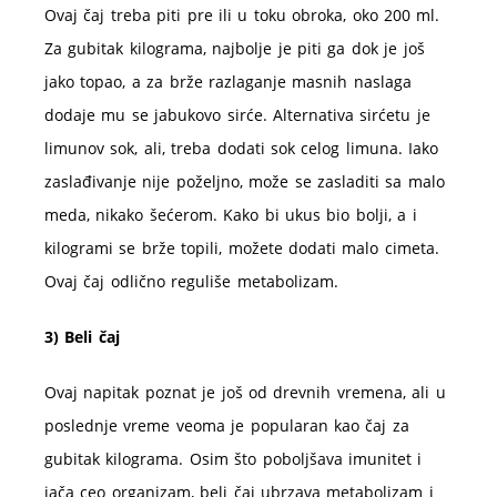
Ovaj čaj treba piti pre ili u toku obroka, oko 200 ml.
Za gubitak kilograma, najbolje je piti ga dok je još
jako topao, a za brže razlaganje masnih naslaga
dodaje mu se jabukovo sirće. Alternativa sirćetu je
limunov sok, ali, treba dodati sok celog limuna. Iako
zaslađivanje nije poželjno, može se zasladiti sa malo
meda, nikako šećerom. Kako bi ukus bio bolji, a i
kilogrami se brže topili, možete dodati malo cimeta.
Ovaj čaj odlično reguliše metabolizam.
3) Beli čaj
Ovaj napitak poznat je još od drevnih vremena, ali u
poslednje vreme veoma je popularan kao čaj za
gubitak kilograma. Osim što poboljšava imunitet i
jača ceo organizam, beli čaj ubrzava metabolizam i