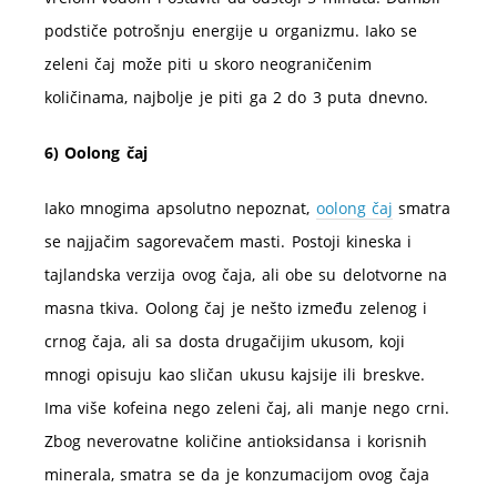
podstiče potrošnju energije u organizmu. Iako se
zeleni čaj može piti u skoro neograničenim
količinama, najbolje je piti ga 2 do 3 puta dnevno.
6) Oolong čaj
Iako mnogima apsolutno nepoznat,
oolong čaj
smatra
se najjačim sagorevačem masti. Postoji kineska i
tajlandska verzija ovog čaja, ali obe su delotvorne na
masna tkiva. Oolong čaj je nešto između zelenog i
crnog čaja, ali sa dosta drugačijim ukusom, koji
mnogi opisuju kao sličan ukusu kajsije ili breskve.
Ima više kofeina nego zeleni čaj, ali manje nego crni.
Zbog neverovatne količine antioksidansa i korisnih
minerala, smatra se da je konzumacijom ovog čaja