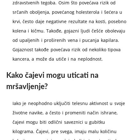
zdravstvenih tegoba. Osim što povećava rizik od
srčanih oboljenja, povećanog holesterola i šećera u
krvi, često daje negativne rezultate na kosti, posebno
kolena i kičmu. Takođe, gojazni ljudi češće obolevaju
od upaljenih i proširenih vena i pucanja kapilara.
Gojaznost takođe povećava rizik od nekoliko tipova
kancera, a može da utiče i na neplodnost.
Kako čajevi mogu uticati na
mršavljenje?
Iako je neophodno uključiti telesnu aktivnost u svoje
životne navike, a često i promeniti način ishrane,
čajevi mogu biti odlični saveznici u gubitku
kilograma. Čajevi, pre svega, imaju malu količinu