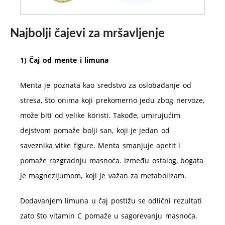
Najbolji čajevi za mršavljenje
1) Čaj od mente i limuna
Menta je poznata kao sredstvo za oslobađanje od
stresa, što onima koji prekomerno jedu zbog nervoze,
može biti od velike koristi. Takođe, umirujućim
dejstvom pomaže bolji san, koji je jedan od
saveznika vitke figure. Menta smanjuje apetit i
pomaže razgradnju masnoća. Između ostalog, bogata
je magnezijumom, koji je važan za metabolizam.
Dodavanjem limuna u čaj postižu se odlični rezultati
zato što vitamin C pomaže u sagorevanju masnoća.