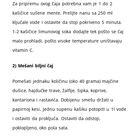
Za pripremu ovog čaja potrebna vam je 1 do 2
kašičice sušene mente. Prelijte nanu sa 250 ml
ključale vode i ostavite da stoji pokriveno 5 minuta.
1-2 kašičice limunovog soka dodajte tek pošto se čaj
malo prohladi, pošto visoke temperature uništavaju
vitamin C.
2) Mešani biljni čaj
Pomešati jednaku količinu (oko 40 grama) majčine
dušice, hajdučke trave, žalfije, šipka, koprive,
kantariona i rastavića. Dobijenu smešu držati u
papirnoj kesi. Jednu supenu kašiku potopiti u 1l vode
i ostaviti da proključa. Ostaviti da odstoji,
poklopljeno, oko pola sata.