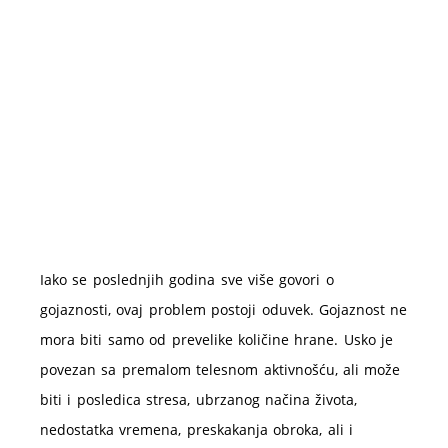
Iako se poslednjih godina sve više govori o
gojaznosti, ovaj problem postoji oduvek. Gojaznost ne
mora biti samo od prevelike količine hrane. Usko je
povezan sa premalom telesnom aktivnošću, ali može
biti i posledica stresa, ubrzanog načina života,
nedostatka vremena, preskakanja obroka, ali i