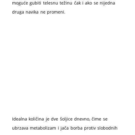
moguće gubiti telesnu težinu čak i ako se nijedna
druga navika ne promeni.
Idealna količina je dve šoljice dnevno, čime se
ubrzava metabolizam i jača borba protiv slobodnih