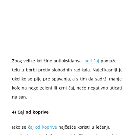
Zbog velike količine antioksidansa,
beli čaj
pomaže
telu u borbi protiv slobodnih radikala. Najefikasniji je
ukoliko se pije pre spavanja, a s tim da sadrži manje
kofeina nego zeleni ili crni čaj, neće negativno uticati
na san.
4) Čaj od koprive
Iako se
čaj od koprive
najčešće koristi u lečenju