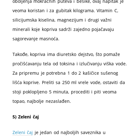
oboljenja mokraćnih puteva i bešike, ovaj napitak je
veoma koristan i za gubitak kilograma. Vitamin C,
silicijumska kiselina, magnezijum i drugi važni
minerali koje kopriva sadrži zajedno pojačavaju
sagorevanje masnoća.
Takođe, kopriva ima diuretsko dejstvo, što pomaže
pročišćavanju tela od toksina i izlučivanju viška vode.
Za pripremu je potrebna 1 do 2 kašičice sušenog
lišća koprive. Preliti sa 250 ml vrele vode, ostaviti da
stoji poklopljeno 5 minuta, procediti i piti veoma
topao, najbolje nezaslađen.
5) Zeleni čaj
Zeleni čaj
je jedan od najboljih saveznika u