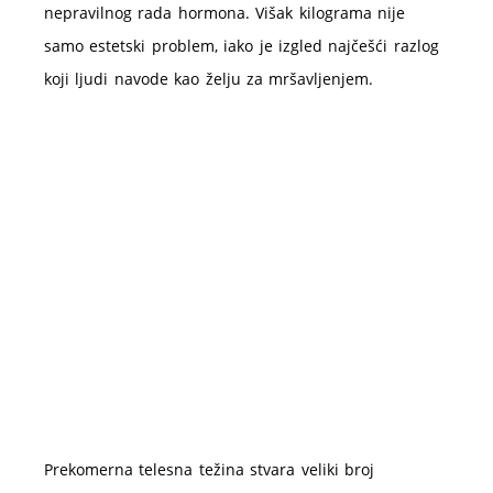
nepravilnog rada hormona. Višak kilograma nije
samo estetski problem, iako je izgled najčešći razlog
koji ljudi navode kao želju za mršavljenjem.
Prekomerna telesna težina stvara veliki broj