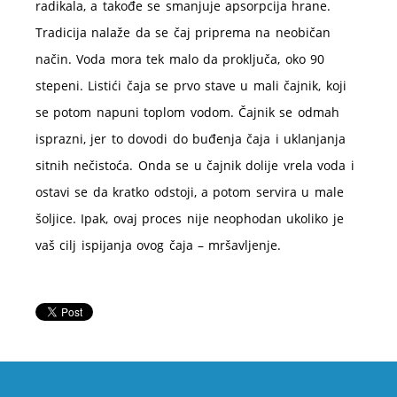
radikala, a takođe se smanjuje apsorpcija hrane.
Tradicija nalaže da se čaj priprema na neobičan
način. Voda mora tek malo da proključa, oko 90
stepeni. Listići čaja se prvo stave u mali čajnik, koji
se potom napuni toplom vodom. Čajnik se odmah
isprazni, jer to dovodi do buđenja čaja i uklanjanja
sitnih nečistoća. Onda se u čajnik dolije vrela voda i
ostavi se da kratko odstoji, a potom servira u male
šoljice. Ipak, ovaj proces nije neophodan ukoliko je
vaš cilj ispijanja ovog čaja – mršavljenje.