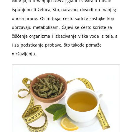
kalorija, a umanjuju osećaj gladi i stvaraju utisak
ispunjenosti želuca, što, naravno, dovodi do manjeg
unosa hrane. Osim toga, često sadrže sastojke koji
ubrzavaju metabolizam. Čajevi se često koriste za
čišćenje organizma i izbacivanje viška vode iz tela, a
i za podsticanje probave, što takođe pomaže
mršavljenju.