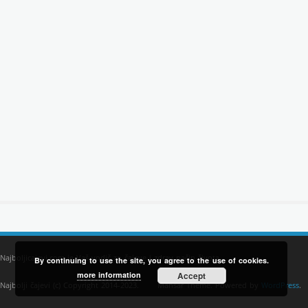
Najboljicajevi.com je Vaš vodič za čajeve i zdrav način života.
By continuing to use the site, you agree to the use of cookies.
more information
Accept
Najbolji čajevi (c) Copyright 2014-2023.
Mansar Theme. Powered by
WordPress
.