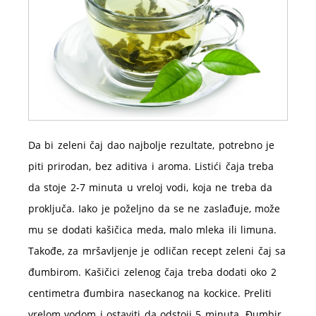
Da bi zeleni čaj dao najbolje rezultate, potrebno je
piti prirodan, bez aditiva i aroma. Listići čaja treba
da stoje 2-7 minuta u vreloj vodi, koja ne treba da
proključa. Iako je poželjno da se ne zaslađuje, može
mu se dodati kašičica meda, malo mleka ili limuna.
Takođe, za mršavljenje je odličan recept zeleni čaj sa
đumbirom. Kašičici zelenog čaja treba dodati oko 2
centimetra đumbira naseckanog na kockice. Preliti
vrelom vodom i ostaviti da odstoji 5 minuta. Đumbir