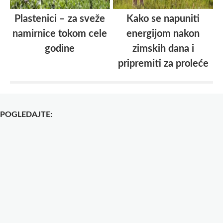
Plastenici – za sveže
Kako se napuniti
namirnice tokom cele
energijom nakon
godine
zimskih dana i
pripremiti za proleće
POGLEDAJTE: