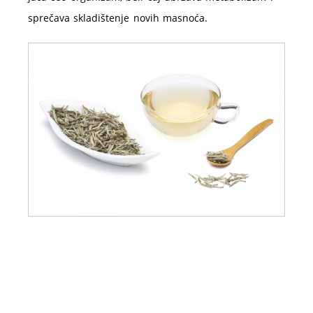
sprečava skladištenje novih masnoća.