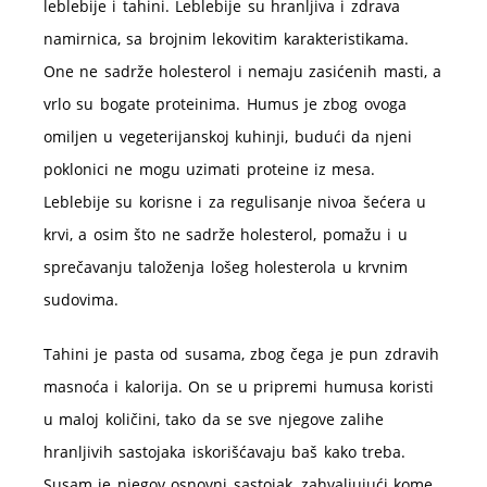
leblebije i tahini. Leblebije su hranljiva i zdrava
namirnica, sa brojnim lekovitim karakteristikama.
One ne sadrže holesterol i nemaju zasićenih masti, a
vrlo su bogate proteinima. Humus je zbog ovoga
omiljen u vegeterijanskoj kuhinji, budući da njeni
poklonici ne mogu uzimati proteine iz mesa.
Leblebije su korisne i za regulisanje nivoa šećera u
krvi, a osim što ne sadrže holesterol, pomažu i u
sprečavanju taloženja lošeg holesterola u krvnim
sudovima.
Tahini je pasta od susama, zbog čega je pun zdravih
masnoća i kalorija. On se u pripremi humusa koristi
u maloj količini, tako da se sve njegove zalihe
hranljivih sastojaka iskorišćavaju baš kako treba.
Susam je njegov osnovni sastojak, zahvaljujući kome