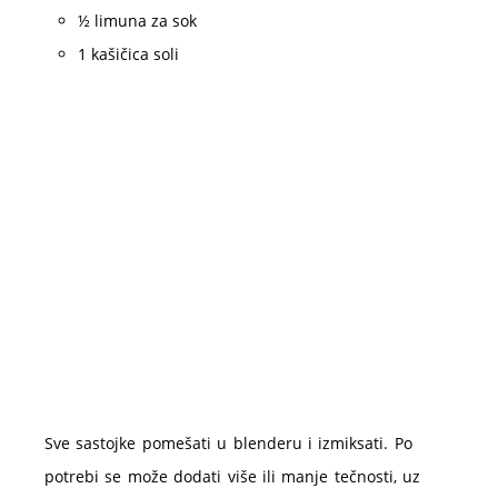
½ limuna za sok
1 kašičica soli
Sve sastojke pomešati u blenderu i izmiksati. Po
potrebi se može dodati više ili manje tečnosti, uz