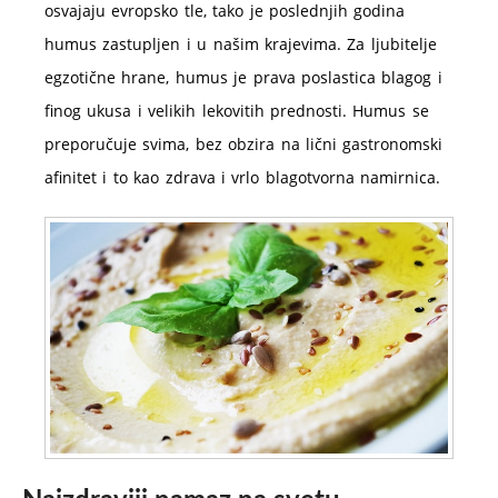
osvajaju evropsko tle, tako je poslednjih godina
humus zastupljen i u našim krajevima. Za ljubitelje
egzotične hrane, humus je prava poslastica blagog i
finog ukusa i velikih lekovitih prednosti. Humus se
preporučuje svima, bez obzira na lični gastronomski
afinitet i to kao zdrava i vrlo blagotvorna namirnica.