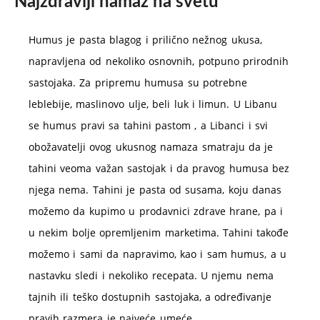
Najzdraviji namaz na svetu
Humus je pasta blagog i prilično nežnog ukusa,
napravljena od nekoliko osnovnih, potpuno prirodnih
sastojaka. Za pripremu humusa su potrebne
leblebije, maslinovo ulje, beli luk i limun. U Libanu
se humus pravi sa tahini pastom , a Libanci i svi
obožavatelji ovog ukusnog namaza smatraju da je
tahini veoma važan sastojak i da pravog humusa bez
njega nema. Tahini je pasta od susama, koju danas
možemo da kupimo u prodavnici zdrave hrane, pa i
u nekim bolje opremljenim marketima. Tahini takođe
možemo i sami da napravimo, kao i sam humus, a u
nastavku sledi i nekoliko recepata. U njemu nema
tajnih ili teško dostupnih sastojaka, a određivanje
pravih razmera je najveće umeće.