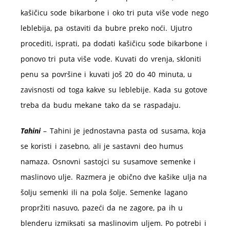
kašičicu sode bikarbone i oko tri puta više vode nego
leblebija, pa ostaviti da bubre preko noći. Ujutro
procediti, isprati, pa dodati kašičicu sode bikarbone i
ponovo tri puta više vode. Kuvati do vrenja, skloniti
penu sa površine i kuvati još 20 do 40 minuta, u
zavisnosti od toga kakve su leblebije. Kada su gotove
treba da budu mekane tako da se raspadaju.
Tahini
– Tahini je jednostavna pasta od susama, koja
se koristi i zasebno, ali je sastavni deo humus
namaza. Osnovni sastojci su susamove semenke i
maslinovo ulje. Razmera je obično dve kašike ulja na
šolju semenki ili na pola šolje. Semenke lagano
propržiti nasuvo, pazeći da ne zagore, pa ih u
blenderu izmiksati sa maslinovim uljem. Po potrebi i