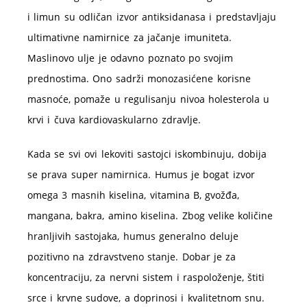
i limun su odličan izvor antiksidanasa i predstavljaju
ultimativne namirnice za jačanje imuniteta.
Maslinovo ulje je odavno poznato po svojim
prednostima. Ono sadrži monozasićene korisne
masnoće, pomaže u regulisanju nivoa holesterola u
krvi i čuva kardiovaskularno zdravlje.
Kada se svi ovi lekoviti sastojci iskombinuju, dobija
se prava super namirnica. Humus je bogat izvor
omega 3 masnih kiselina, vitamina B, gvožđa,
mangana, bakra, amino kiselina. Zbog velike količine
hranljivih sastojaka, humus generalno deluje
pozitivno na zdravstveno stanje. Dobar je za
koncentraciju, za nervni sistem i raspoloženje, štiti
srce i krvne sudove, a doprinosi i kvalitetnom snu.