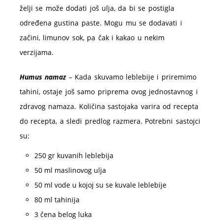
želji se može dodati još ulja, da bi se postigla
određena gustina paste. Mogu mu se dodavati i
začini, limunov sok, pa čak i kakao u nekim
verzijama.
Humus namaz
– Kada skuvamo leblebije i priremimo
tahini, ostaje još samo priprema ovog jednostavnog i
zdravog namaza. Količina sastojaka varira od recepta
do recepta, a sledi predlog razmera. Potrebni sastojci
su:
250 gr kuvanih leblebija
50 ml maslinovog ulja
50 ml vode u kojoj su se kuvale leblebije
80 ml tahinija
3 čena belog luka