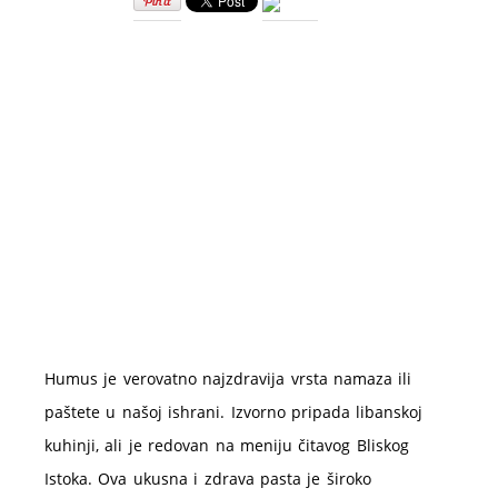
namaz
–
lekovitost
i
recepti
Humus je verovatno najzdravija vrsta namaza ili
paštete u našoj ishrani. Izvorno pripada libanskoj
kuhinji, ali je redovan na meniju čitavog Bliskog
Istoka. Ova ukusna i zdrava pasta je široko