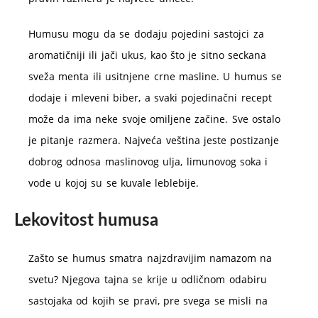
Humusu mogu da se dodaju pojedini sastojci za
aromatičniji ili jači ukus, kao što je sitno seckana
sveža menta ili usitnjene crne masline. U humus se
dodaje i mleveni biber, a svaki pojedinačni recept
može da ima neke svoje omiljene začine. Sve ostalo
je pitanje razmera. Najveća veština jeste postizanje
dobrog odnosa maslinovog ulja, limunovog soka i
vode u kojoj su se kuvale leblebije.
Lekovitost humusa
Zašto se humus smatra najzdravijim namazom na
svetu? Njegova tajna se krije u odličnom odabiru
sastojaka od kojih se pravi, pre svega se misli na