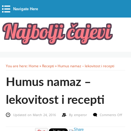
Navigate Here
You are here:
Home
»
Recepti
»
Humus namaz – lekovitost i recepti
Humus namaz –
lekovitost i recepti
Updated on March 24, 2016
By
emperor
Comments Off
on
Humus