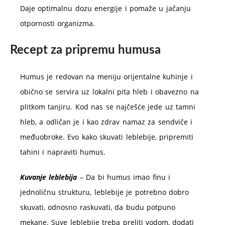
Daje optimalnu dozu energije i pomaže u jačanju
otpornosti organizma.
Recept za pripremu humusa
Humus je redovan na meniju orijentalne kuhinje i
obično se servira uz lokalni pita hleb i obavezno na
plitkom tanjiru. Kod nas se najčešće jede uz tamni
hleb, a odličan je i kao zdrav namaz za sendviče i
međuobroke. Evo kako skuvati leblebije, pripremiti
tahini i napraviti humus.
Kuvanje leblebija
– Da bi humus imao finu i
jednoličnu strukturu, leblebije je potrebno dobro
skuvati, odnosno raskuvati, da budu potpuno
mekane. Suve leblebije treba preliti vodom, dodati