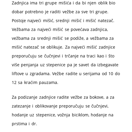
Zadnjica ima tri grupe mišića i da bi njen oblik bio
dobar potrebno je raditi vežbe za sve tri grupe.
Postoje najveći mišić, srednji mišić i mišić natezač.
Vežbama za najveći mišić se povećava zadnjica,
vežbama za srednji mišić se podiže, a vežbama za
mišić natezač se oblikuje. Za najveći mišić zadnjice
preporučuju se čučnjevi i trčanje na traci kao i što
više penjanja uz stepenice pa je savet da izbegavate
liftove u zgradama. Vežbe radite u serijama od 10 do
12 sa kraćim pauzama.
Za podizanje zadnjice radite vežbe za bokove, a za
zatezanje i oblikovanje preporučuju se čučnjevi,
hodanje uz stepenice, vožnja biciklom, hodanje na
prstima i dr.