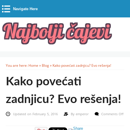
Navigate Here
You are here:
Home
»
Blog
»
Kako povećati zadnjicu? Evo rešenja!
Kako povećati
zadnjicu? Evo rešenja!
Updated on February 5, 2016
By
emperor
Comments Off
on
Kako