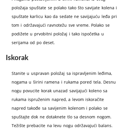
položaja spuštate se polako tako što savijate kolena i
spuštate karlicu kao da sedate ne savijajuću leđa pri
tom i održavajući ravnotežu sve vreme. Polako se
podižete u prvobitni položaj i tako ispočetka u
serijama od po deset.
Iskorak
Stanite u uspravan položaj sa ispravljenim leđima,
nogama u širini ramena i rukama pored tela. Desnu
nogu povucite korak unazad savijajući koleno sa
rukama ispruženim napred, a levom iskoračite
napred takođe sa savijenim kolenom i polako se
spuštajte dok ne dotaknete tlo sa desnom nogom.
Težište prebacite na levu nogu održavajući balans.