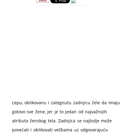
povećati
zadnjicu?
Evo
rešenja!
Lepu, oblikovanu i zategnutu zadnjicu žele da imaju
gotovo sve žene, jer je to jedan od najvažnijih
atributa ženskog tela. Zadnjica se najbolje može
povećati i oblikovati vežbama uz odgovarajuću