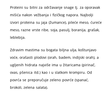
Proteini su bitni za održavanje snage tj. za oporavak
mišića nakon vežbanja i fizičkog napora. Najbolji
izvori proteina su jaja (žumance), pileće meso, ćureće
meso, razne vrste ribe, soja, pasulj, boranija, grašak,
leblebija.
Zdravim mastima su bogata biljna ulja, koštunjavo
voće, orašasti plodovi (orah, badem, indijski orah), a
ugljenih hidrata najviše ima u žitaricama (pirinač,
ovas, pšenica itd.) kao i u slatkom krompiru. Od
povrća se preporučuje zeleno povrće (spanać,
brokoli, zelena salata).