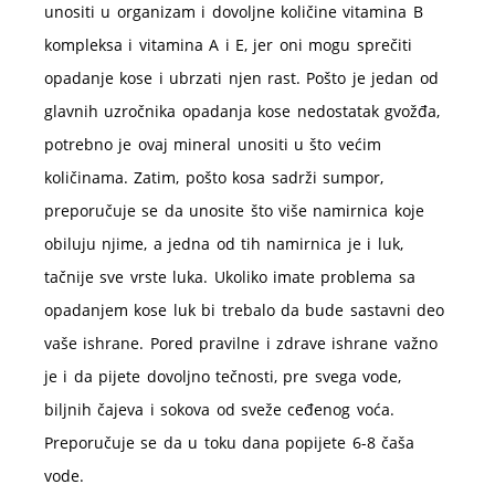
unositi u organizam i dovoljne količine vitamina B
kompleksa i vitamina A i E, jer oni mogu sprečiti
opadanje kose i ubrzati njen rast. Pošto je jedan od
glavnih uzročnika opadanja kose nedostatak gvožđa,
potrebno je ovaj mineral unositi u što većim
količinama. Zatim, pošto kosa sadrži sumpor,
preporučuje se da unosite što više namirnica koje
obiluju njime, a jedna od tih namirnica je i luk,
tačnije sve vrste luka. Ukoliko imate problema sa
opadanjem kose luk bi trebalo da bude sastavni deo
vaše ishrane. Pored pravilne i zdrave ishrane važno
je i da pijete dovoljno tečnosti, pre svega vode,
biljnih čajeva i sokova od sveže ceđenog voća.
Preporučuje se da u toku dana popijete 6-8 čaša
vode.