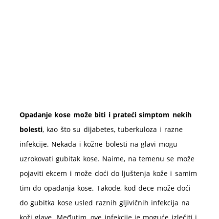
Opadanje kose može biti i prateći simptom nekih
bolesti
, kao što su dijabetes, tuberkuloza i razne
infekcije. Nekada i kožne bolesti na glavi mogu
uzrokovati gubitak kose. Naime, na temenu se može
pojaviti ekcem i može doći do ljuštenja kože i samim
tim do opadanja kose. Takođe, kod dece može doći
do gubitka kose usled raznih gljivičnih infekcija na
koži glave. Međutim, ove infekcije je moguće izlečiti i