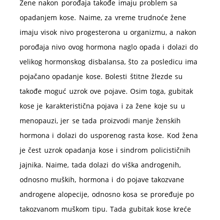
Žene nakon porođaja takođe imaju problem sa
opadanjem kose. Naime, za vreme trudnoće žene
imaju visok nivo progesterona u organizmu, a nakon
porođaja nivo ovog hormona naglo opada i dolazi do
velikog hormonskog disbalansa, što za posledicu ima
pojačano opadanje kose. Bolesti štitne žlezde su
takođe moguć uzrok ove pojave. Osim toga, gubitak
kose je karakteristična pojava i za žene koje su u
menopauzi, jer se tada proizvodi manje ženskih
hormona i dolazi do usporenog rasta kose. Kod žena
je čest uzrok opadanja kose i sindrom policističnih
jajnika. Naime, tada dolazi do viška androgenih,
odnosno muških, hormona i do pojave takozvane
androgene alopecije, odnosno kosa se proređuje po
takozvanom muškom tipu. Tada gubitak kose kreće