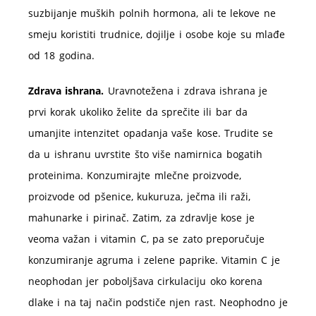
suzbijanje muških polnih hormona, ali te lekove ne
smeju koristiti trudnice, dojilje i osobe koje su mlađe
od 18 godina.
Zdrava ishrana.
Uravnotežena i zdrava ishrana je
prvi korak ukoliko želite da sprečite ili bar da
umanjite intenzitet opadanja vaše kose. Trudite se
da u ishranu uvrstite što više namirnica bogatih
proteinima. Konzumirajte mlečne proizvode,
proizvode od pšenice, kukuruza, ječma ili raži,
mahunarke i pirinač. Zatim, za zdravlje kose je
veoma važan i vitamin C, pa se zato preporučuje
konzumiranje agruma i zelene paprike. Vitamin C je
neophodan jer poboljšava cirkulaciju oko korena
dlake i na taj način podstiče njen rast. Neophodno je