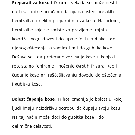
Preparati za kosu i frizure.
Nekada se može desiti
da kosa počne pojačano da opada usled prejakih
hemikalija u nekim preparatima za kosu. Na primer,
hemikalije koje se koriste za pravljenje trajnih
kovrdža mogu dovesti do upale folikula dlake i do
njenog oštećenja, a samim tim i do gubitka kose.
Dešava se i da preterano vezivanje kose u konjski
rep, stalno feniranje i nošenje čvrstih frizura, kao i
čupanje kose pri raščešljavanju dovedu do oštećenja
i gubitka kose.
Bolest čupanja kose.
Trihotilomanija je bolest u kojoj
ljudi imaju neizdrživu potrebu da čupaju svoju kosu.
Na taj način može doći do gubitka kose i do
delimične ćelavosti.