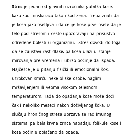
Stres
je jedan od glavnih uzročnika gubitka kose,
kako kod muškaraca tako i kod žena. Treba znati da
je kosa jako osetljiva i da ćelije kose prve osete da je
telo pod stresom i često upozoravaju na prisustvo
određene bolesti u organizmu. Stres dovodi do toga
da se zaustavi rast dlake, pa kosa ulazi u stanje
mirovanja pre vremena i ubrzo počinje da ispada.
Najčešće je u pitanju fizički ili emocionalni šok,
uzrokovan smrću neke bliske osobe, naglim
mršavljenjem ili veoma visokom telesnom
temperaturom. Tada do opadanja kose može doći
čak i nekoliko meseci nakon doživljenog šoka. U
slučaju hroničnog stresa ubrzava se rad imunog
sistema, pa bela krvna zrnca napadaju folikule kose i
kosa počinje pojačano da opada.