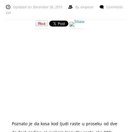
Updated on December 28, 2015
By
emperor
Comments
on
Off
Opadanje
kose
kod
muškaraca
i
žena
–
uzroci
i
lečenje
Poznato je da kosa kod ljudi raste u proseku od dve