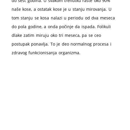
do šest godina. U svakom trenutku raste oko 90%
naše kose, a ostatak kose je u stanju mirovanja. U
tom stanju se kosa nalazi u periodu od dva meseca
do pola godine, a onda počinje da ispada. Folikuli
dlake zatim miruju oko tri meseca, pa se ceo
postupak ponavlja. To je deo normalnog procesa i
zdravog funkcionisanja organizma.