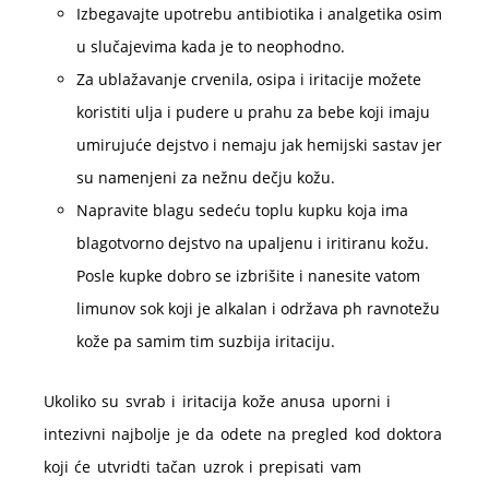
Izbegavajte upotrebu antibiotika i analgetika osim
u slučajevima kada je to neophodno.
Za ublažavanje crvenila, osipa i iritacije možete
koristiti ulja i pudere u prahu za bebe koji imaju
umirujuće dejstvo i nemaju jak hemijski sastav jer
su namenjeni za nežnu dečju kožu.
Napravite blagu sedeću toplu kupku koja ima
blagotvorno dejstvo na upaljenu i iritiranu kožu.
Posle kupke dobro se izbrišite i nanesite vatom
limunov sok koji je alkalan i održava ph ravnotežu
kože pa samim tim suzbija iritaciju.
Ukoliko su svrab i iritacija kože anusa uporni i
intezivni najbolje je da odete na pregled kod doktora
koji će utvridti tačan uzrok i prepisati vam