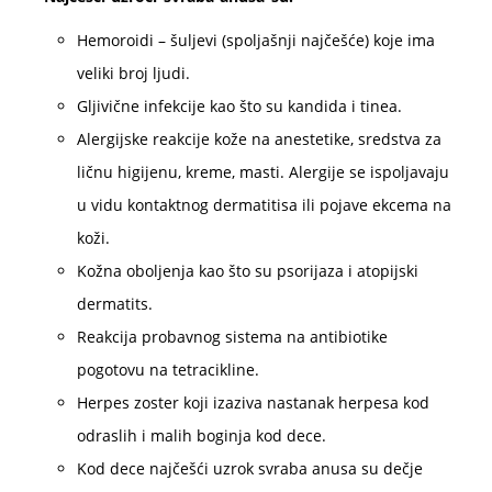
Hemoroidi – šuljevi (spoljašnji najčešće) koje ima
veliki broj ljudi.
Gljivične infekcije kao što su kandida i tinea.
Alergijske reakcije kože na anestetike, sredstva za
ličnu higijenu, kreme, masti. Alergije se ispoljavaju
u vidu kontaktnog dermatitisa ili pojave ekcema na
koži.
Kožna oboljenja kao što su psorijaza i atopijski
dermatits.
Reakcija probavnog sistema na antibiotike
pogotovu na tetracikline.
Herpes zoster koji izaziva nastanak herpesa kod
odraslih i malih boginja kod dece.
Kod dece najčešći uzrok svraba anusa su dečje