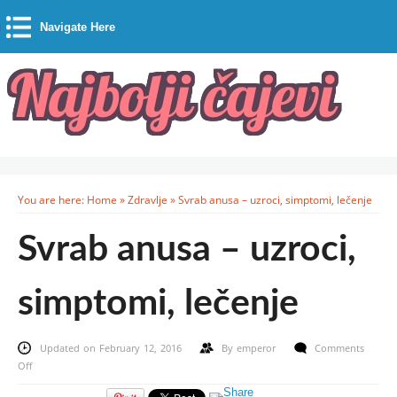
Navigate Here
You are here:
Home
»
Zdravlje
»
Svrab anusa – uzroci, simptomi, lečenje
Svrab anusa – uzroci,
simptomi, lečenje
Updated on February 12, 2016
By
emperor
Comments
on
Off
Svrab