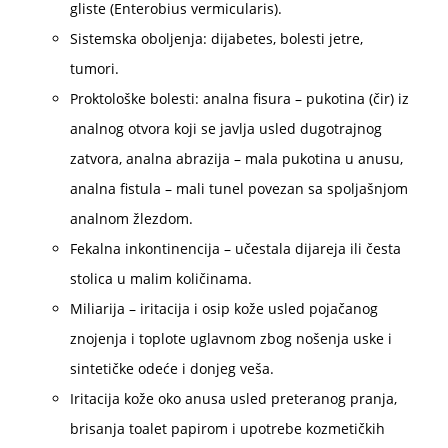
gliste (Enterobius vermicularis).
Sistemska oboljenja: dijabetes, bolesti jetre,
tumori.
Proktološke bolesti: analna fisura – pukotina (čir) iz
analnog otvora koji se javlja usled dugotrajnog
zatvora, analna abrazija – mala pukotina u anusu,
analna fistula – mali tunel povezan sa spoljašnjom
analnom žlezdom.
Fekalna inkontinencija – učestala dijareja ili česta
stolica u malim količinama.
Miliarija – iritacija i osip kože usled pojačanog
znojenja i toplote uglavnom zbog nošenja uske i
sintetičke odeće i donjeg veša.
Iritacija kože oko anusa usled preteranog pranja,
brisanja toalet papirom i upotrebe kozmetičkih