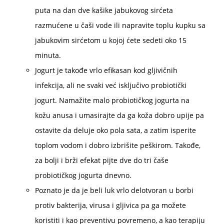
puta na dan dve kašike jabukovog sirćeta
razmućene u čaši vode ili napravite toplu kupku sa
jabukovim sirćetom u kojoj ćete sedeti oko 15
minuta.
Jogurt je takođe vrlo efikasan kod gljivičnih
infekcija, ali ne svaki već isključivo probiotički
jogurt. Namažite malo probiotičkog jogurta na
kožu anusa i umasirajte da ga koža dobro upije pa
ostavite da deluje oko pola sata, a zatim isperite
toplom vodom i dobro izbrišite peškirom. Takođe,
za bolji i brži efekat pijte dve do tri čaše
probiotičkog jogurta dnevno.
Poznato je da je beli luk vrlo delotvoran u borbi
protiv bakterija, virusa i gljivica pa ga možete
koristiti i kao preventivu povremeno, a kao terapiju