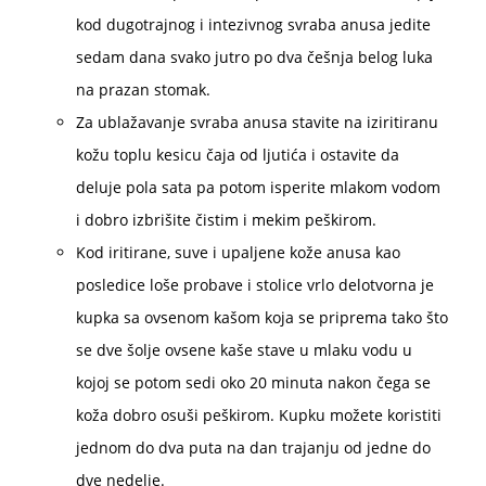
kod dugotrajnog i intezivnog svraba anusa jedite
sedam dana svako jutro po dva češnja belog luka
na prazan stomak.
Za ublažavanje svraba anusa stavite na iziritiranu
kožu toplu kesicu čaja od ljutića i ostavite da
deluje pola sata pa potom isperite mlakom vodom
i dobro izbrišite čistim i mekim peškirom.
Kod iritirane, suve i upaljene kože anusa kao
posledice loše probave i stolice vrlo delotvorna je
kupka sa ovsenom kašom koja se priprema tako što
se dve šolje ovsene kaše stave u mlaku vodu u
kojoj se potom sedi oko 20 minuta nakon čega se
koža dobro osuši peškirom. Kupku možete koristiti
jednom do dva puta na dan trajanju od jedne do
dve nedelje.