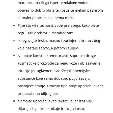
maramicama ili ga isperite mlakom vodom i
obavezno dobro obrišite i osušite mekim peškirom
ili toalet papirom koji nema miris.
Pijte što više tečnosti, vode pre svega, kako biste
regulisali probavu i metabolizam.
Izbegavajte tešku, masnu i začinjenu hranu zbog
koje nastaje zatvor, a potom i šuljevi.
Nemojte koristiti kreme, masti, sapune i druge
kozmetičke proizvode za negu kože i ublažavanje
iritacije jer uglavnom sadrže jake hemijske
supstance koje samo dodatno pogoršavaju
postojeće stanje. Umesto njih bolje upotrebljavajte
preparate na biljnoj bazi.
Nemojte upotrebljavati laksative jer izazivaju
dijareju koja prouzrokuje iritaciju i osip.