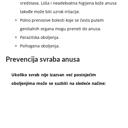
sredstava. Loša i neadekvatna higijena kože anusa
takođe može biti uzrok iritacije.
Polno prenosive bolesti koje se često putem
genitalnih organa mogu preneti do anusa.
Parazitska oboljenja.
Psihogena oboljenja.
Prevencija svraba anusa
Ukoliko svrab nije izazvan već postojećim
oboljenjima može se suzbiti na sledeće načine: