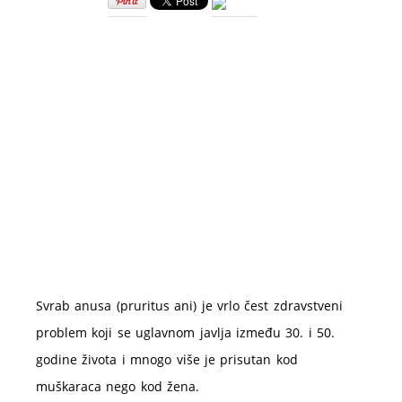
anusa
–
uzroci,
simptomi,
lečenje
Svrab anusa (pruritus ani) je vrlo čest zdravstveni
problem koji se uglavnom javlja između 30. i 50.
godine života i mnogo više je prisutan kod
muškaraca nego kod žena.