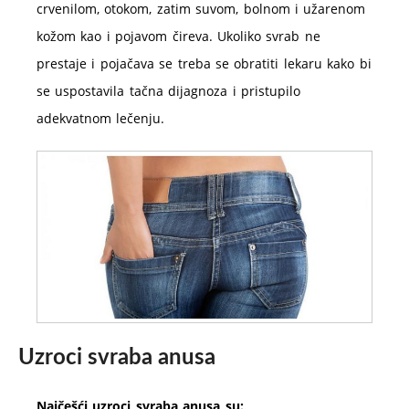
crvenilom, otokom, zatim suvom, bolnom i užarenom
kožom kao i pojavom čireva. Ukoliko svrab ne
prestaje i pojačava se treba se obratiti lekaru kako bi
se uspostavila tačna dijagnoza i pristupilo
adekvatnom lečenju.
Uzroci svraba anusa
Najčešći uzroci svraba anusa su: