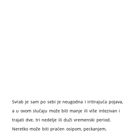
Svrab je sam po sebi je neugodna i iritirajuća pojava,
a u ovom slučaju može biti manje ili više intezivan i
trajati dve, tri nedelje ili duži vremenski period.
Neretko može biti praćen osipom, peckanjem,