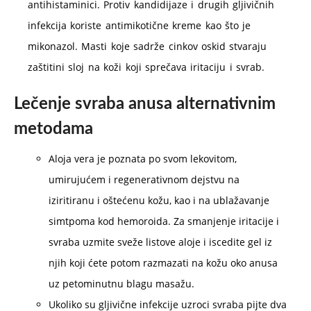
antihistaminici. Protiv kandidijaze i drugih gljivičnih
infekcija koriste antimikotične kreme kao što je
mikonazol. Masti koje sadrže cinkov oskid stvaraju
zaštitini sloj na koži koji sprečava iritaciju i svrab.
Lečenje svraba anusa alternativnim
metodama
Aloja vera je poznata po svom lekovitom,
umirujućem i regenerativnom dejstvu na
iziritiranu i oštećenu kožu, kao i na ublažavanje
simtpoma kod hemoroida. Za smanjenje iritacije i
svraba uzmite sveže listove aloje i iscedite gel iz
njih koji ćete potom razmazati na kožu oko anusa
uz petominutnu blagu masažu.
Ukoliko su gljivične infekcije uzroci svraba pijte dva