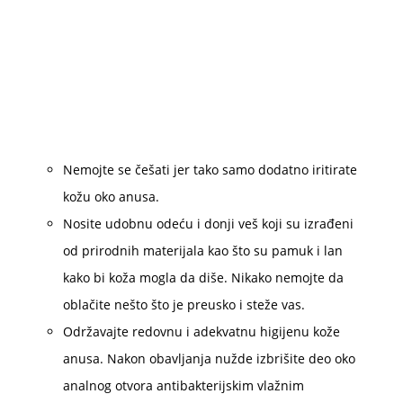
Nemojte se češati jer tako samo dodatno iritirate
kožu oko anusa.
Nosite udobnu odeću i donji veš koji su izrađeni
od prirodnih materijala kao što su pamuk i lan
kako bi koža mogla da diše. Nikako nemojte da
oblačite nešto što je preusko i steže vas.
Održavajte redovnu i adekvatnu higijenu kože
anusa. Nakon obavljanja nužde izbrišite deo oko
analnog otvora antibakterijskim vlažnim