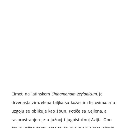
Cimet, na latinskom
Cinnamonum zeylanicum
, je
drvenasta zimzelena biljka sa kožastim listovima, a u
uzgoju se oblikuje kao žbun. Potiče sa Cejlona, a
rasprostranjen je u južnoj i jugoistočnoj Aziji. Ono