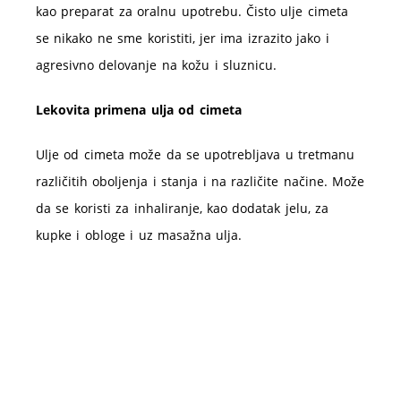
kao preparat za oralnu upotrebu. Čisto ulje cimeta
se nikako ne sme koristiti, jer ima izrazito jako i
agresivno delovanje na kožu i sluznicu.
Lekovita primena ulja od cimeta
Ulje od cimeta može da se upotrebljava u tretmanu
različitih oboljenja i stanja i na različite načine. Može
da se koristi za inhaliranje, kao dodatak jelu, za
kupke i obloge i uz masažna ulja.