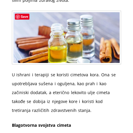
svim poljima zdravog života.
Save
U ishrani i terapiji se koristi cimetova kora. Ona se
upotrebljava sušena i oguljena, kao prah i kao
začiniski dodatak, a eterično lekovito ulje cimeta
takođe se dobija iz njegove kore i koristi kod
tretiranja različitih zdravstvenih stanja.
Blagotvorna svojstva cimeta