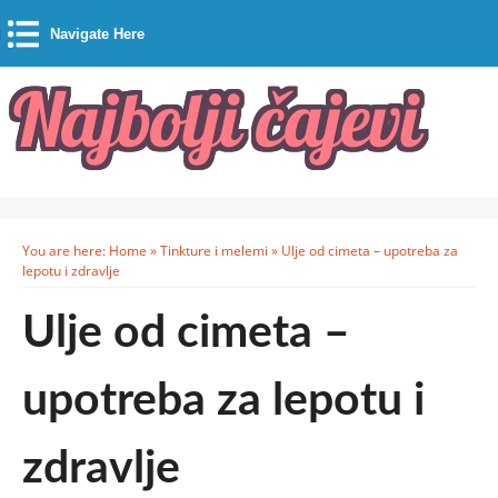
Navigate Here
You are here:
Home
»
Tinkture i melemi
»
Ulje od cimeta – upotreba za
lepotu i zdravlje
Ulje od cimeta –
upotreba za lepotu i
zdravlje