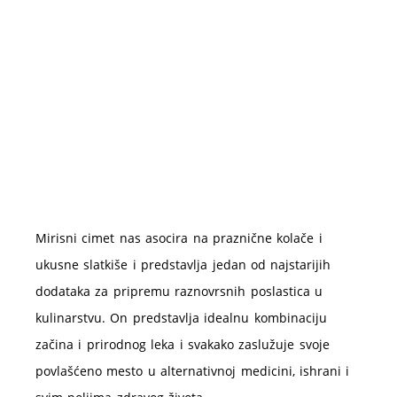
Mirisni cimet nas asocira na praznične kolače i
ukusne slatkiše i predstavlja jedan od najstarijih
dodataka za pripremu raznovrsnih poslastica u
kulinarstvu. On predstavlja idealnu kombinaciju
začina i prirodnog leka i svakako zaslužuje svoje
povlašćeno mesto u alternativnoj medicini, ishrani i