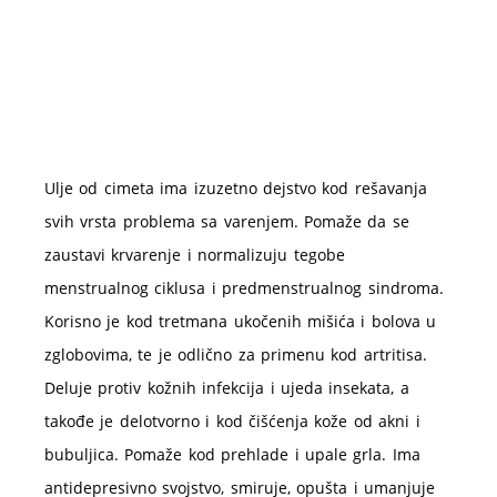
Ulje od cimeta ima izuzetno dejstvo kod rešavanja
svih vrsta problema sa varenjem. Pomaže da se
zaustavi krvarenje i normalizuju tegobe
menstrualnog ciklusa i predmenstrualnog sindroma.
Korisno je kod tretmana ukočenih mišića i bolova u
zglobovima, te je odlično za primenu kod artritisa.
Deluje protiv kožnih infekcija i ujeda insekata, a
takođe je delotvorno i kod čišćenja kože od akni i
bubuljica. Pomaže kod prehlade i upale grla. Ima
antidepresivno svojstvo, smiruje, opušta i umanjuje