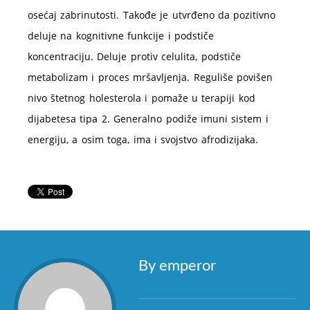
osećaj zabrinutosti. Takođe je utvrđeno da pozitivno
deluje na kognitivne funkcije i podstiče
koncentraciju. Deluje protiv celulita, podstiče
metabolizam i proces mršavljenja. Reguliše povišen
nivo štetnog holesterola i pomaže u terapiji kod
dijabetesa tipa 2. Generalno podiže imuni sistem i
energiju, a osim toga, ima i svojstvo afrodizijaka.
By emperor