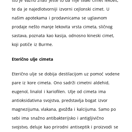
što je važno znati jeste to da nije svaki cimet lekovit,
te da je najedlotvorniji izvorni cejlonski cimet. U
našim apotekama i prodavnicama se uglavnom
prodaje nešto manje lekovita vrsta cimeta, sličnog
sastava, poznata kao kasija, odnosno kineski cimet,
koji potiče iz Burme.
Eterično ulje cimeta
Eterično ulje se dobija destilacijom uz pomoć vodene
pare iz kore cimeta. Ono sadrži cimetni aldehid,
eugenol, linalol i kariofilen. Ulje od cimeta ima
antioksidativna svojstva, predstavlja bogat izvor
magnezijuma, vlakana, gvožđa i kalcijuma. Samo po
sebi ima snažno antibakterijsko i antigljivično
svojstvo, deluje kao prirodni antiseptik i proizvodi se