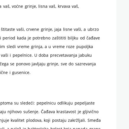
a vaš, voćne grinje, lisna vaš, krvava vaš,
titaste vaši, crvene grinje, jaja lisne vaši, a ubrzo
 period kada je potrebno zaštititi biljku od čađave
atim sledi vreme grinja, a u vreme roze pupoljka
 vaši i pepelnice. U doba precvetavanja jabuku
čega se ponovo javljaju grinje, sve do sazrevanja
ične i gusenice.
mptoma su sledeći: pepelnicu odlikuju pepeljaste
aju njihovo sušenje. Čađava krastavost je gljivično
uje kvalitet plodova, koji postaju zakržljali. Smeđa
ruli, a palež je bakterijska bolest koja napada grane,