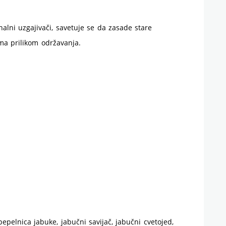
nalni uzgajivači, savetuje se da zasade stare
ma prilikom održavanja.
pepelnica jabuke, jabučni savijač, jabučni cvetojed,