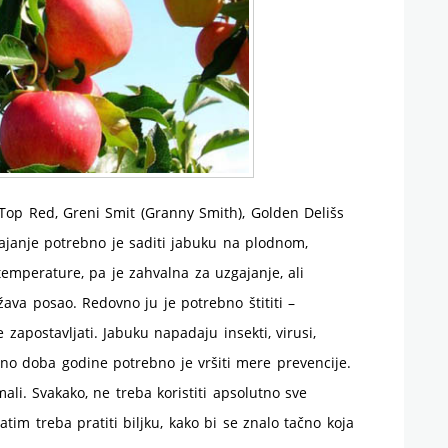
 Top Red, Greni Smit (Granny Smith), Golden Delišs
zgajanje potrebno je saditi jabuku na plodnom,
temperature, pa je zahvalna za uzgajanje, ali
žava posao. Redovno ju je potrebno štititi –
e zapostavljati. Jabuku napadaju insekti, virusi,
đeno doba godine potrebno je vršiti mere prevencije.
 mali. Svakako, ne treba koristiti apsolutno sve
tim treba pratiti biljku, kako bi se znalo tačno koja