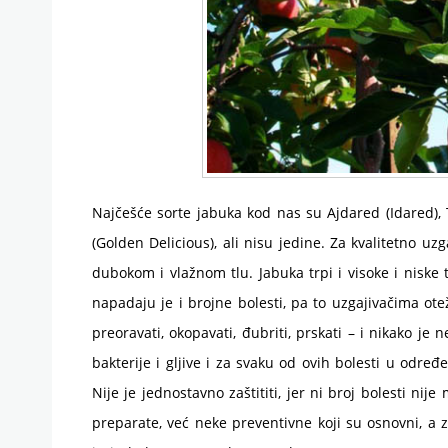
Najčešće sorte jabuka kod nas su Ajdared (Idared),
(Golden Delicious), ali nisu jedine. Za kvalitetno u
dubokom i vlažnom tlu. Jabuka trpi i visoke i niske 
napadaju je i brojne bolesti, pa to uzgajivačima ote
preoravati, okopavati, đubriti, prskati – i nikako je n
bakterije i gljive i za svaku od ovih bolesti u odre
Nije je jednostavno zaštititi, jer ni broj bolesti nije
preparate, već neke preventivne koji su osnovni, a za