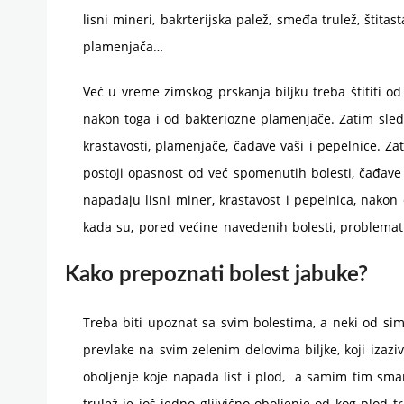
lisni mineri, bakrterijska palež, smeđa trulež, štitast
plamenjača…
Već u vreme zimskog prskanja biljku treba štititi od š
nakon toga i od bakteriozne plamenjače. Zatim sledi
krastavosti, plamenjače, čađave vaši i pepelnice. Z
postoji opasnost od već spomenutih bolesti, čađave
napadaju lisni miner, krastavost i pepelnica, nakon 
kada su, pored većine navedenih bolesti, problemat
Kako prepoznati bolest jabuke?
Treba biti upoznat sa svim bolestima, a neki od si
prevlake na svim zelenim delovima biljke, koji izaziv
oboljenje koje napada list i plod, a samim tim smanj
trulež je još jedno gljivično oboljenje od kog plod t