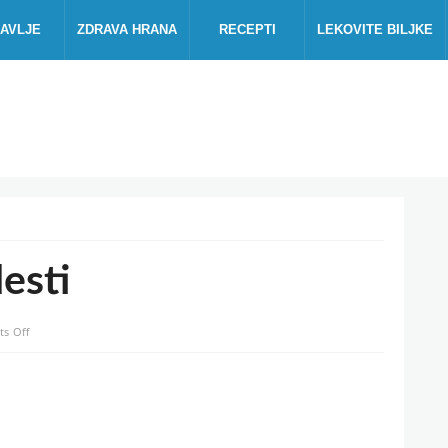
AVLJE
ZDRAVA HRANA
RECEPTI
LEKOVITE BILJKE
esti
on
s Off
Zaštita
jabuke
od
bolesti