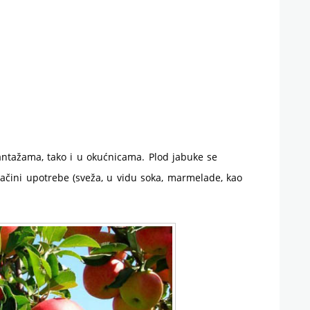
antažama, tako i u okućnicama. Plod jabuke se
ačini upotrebe (sveža, u vidu soka, marmelade, kao