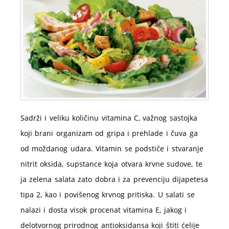
Sadrži i veliku količinu vitamina C, važnog sastojka
koji brani organizam od gripa i prehlade i čuva ga
od moždanog udara. Vitamin se podstiče i stvaranje
nitrit oksida, supstance koja otvara krvne sudove, te
ja zelena salata zato dobra i za prevenciju dijapetesa
tipa 2, kao i povišenog krvnog pritiska. U salati se
nalazi i dosta visok procenat vitamina E, jakog i
delotvornog prirodnog antioksidansa koji štiti ćelije