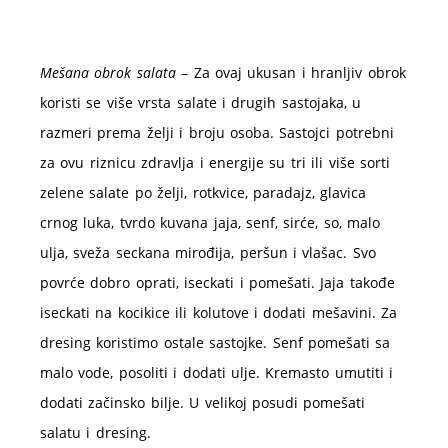
Mešana obrok salata
– Za ovaj ukusan i hranljiv obrok
koristi se više vrsta salate i drugih sastojaka, u
razmeri prema želji i broju osoba. Sastojci potrebni
za ovu riznicu zdravlja i energije su tri ili više sorti
zelene salate po želji, rotkvice, paradajz, glavica
crnog luka, tvrdo kuvana jaja, senf, sirće, so, malo
ulja, sveža seckana mirođija, peršun i vlašac. Svo
povrće dobro oprati, iseckati i pomešati. Jaja takođe
iseckati na kocikice ili kolutove i dodati mešavini. Za
dresing koristimo ostale sastojke. Senf pomešati sa
malo vode, posoliti i dodati ulje. Kremasto umutiti i
dodati začinsko bilje. U velikoj posudi pomešati
salatu i dresing.