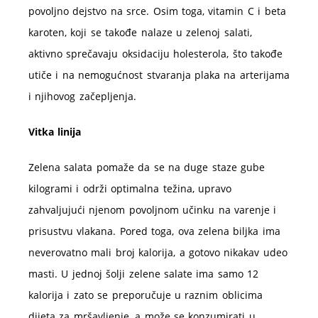
povoljno dejstvo na srce. Osim toga, vitamin C i beta
karoten, koji se takođe nalaze u zelenoj salati,
aktivno sprečavaju oksidaciju holesterola, što takođe
utiče i na nemogućnost stvaranja plaka na arterijama
i njihovog začepljenja.
Vitka linija
Zelena salata pomaže da se na duge staze gube
kilogrami i održi optimalna težina, upravo
zahvaljujući njenom povoljnom učinku na varenje i
prisustvu vlakana. Pored toga, ova zelena biljka ima
neverovatno mali broj kalorija, a gotovo nikakav udeo
masti. U jednoj šolji zelene salate ima samo 12
kalorija i zato se preporučuje u raznim oblicima
dijeta za mršavljenje, a može se konzumirati u