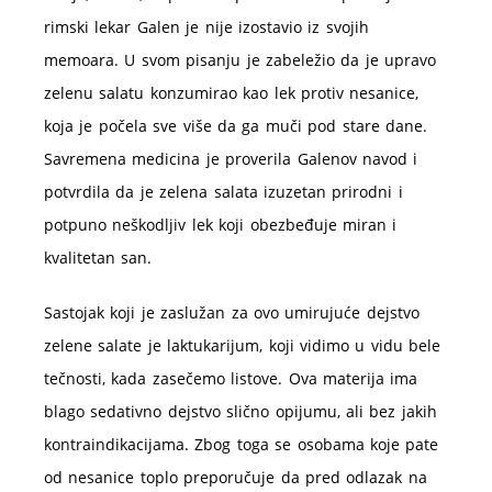
rimski lekar Galen je nije izostavio iz svojih
memoara. U svom pisanju je zabeležio da je upravo
zelenu salatu konzumirao kao lek protiv nesanice,
koja je počela sve više da ga muči pod stare dane.
Savremena medicina je proverila Galenov navod i
potvrdila da je zelena salata izuzetan prirodni i
potpuno neškodljiv lek koji obezbeđuje miran i
kvalitetan san.
Sastojak koji je zaslužan za ovo umirujuće dejstvo
zelene salate je laktukarijum, koji vidimo u vidu bele
tečnosti, kada zasečemo listove. Ova materija ima
blago sedativno dejstvo slično opijumu, ali bez jakih
kontraindikacijama. Zbog toga se osobama koje pate
od nesanice toplo preporučuje da pred odlazak na