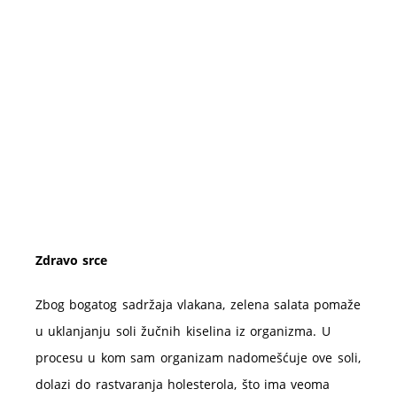
Zdravo srce
Zbog bogatog sadržaja vlakana, zelena salata pomaže
u uklanjanju soli žučnih kiselina iz organizma. U
procesu u kom sam organizam nadomešćuje ove soli,
dolazi do rastvaranja holesterola, što ima veoma