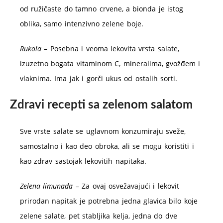
od ružičaste do tamno crvene, a bionda je istog
oblika, samo intenzivno zelene boje.
Rukola
– Posebna i veoma lekovita vrsta salate,
izuzetno bogata vitaminom C, mineralima, gvožđem i
vlaknima. Ima jak i gorči ukus od ostalih sorti.
Zdravi recepti sa zelenom salatom
Sve vrste salate se uglavnom konzumiraju sveže,
samostalno i kao deo obroka, ali se mogu koristiti i
kao zdrav sastojak lekovitih napitaka.
Zelena limunada
– Za ovaj osvežavajući i lekovit
prirodan napitak je potrebna jedna glavica bilo koje
zelene salate, pet stabljika kelja, jedna do dve