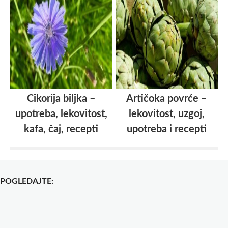
Cikorija biljka –
Artičoka povrće –
upotreba, lekovitost,
lekovitost, uzgoj,
kafa, čaj, recepti
upotreba i recepti
POGLEDAJTE: