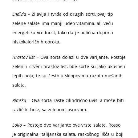
Endivia
– Žilavija i tvrđa od drugih sorti, ovaj tip
zelene salate ima manji udeo vitamina, ali veću
energetsku vrednost, tako da je odlična dopuna
niskokaloričnih obroka.
Hrastov list
– Ova sorta dolazi u dve varijante. Postoje
zeleni i crveni hrastov list, obe sorte su jako ukusne i
lepih boja, te su često u sklopovima raznih mešanih
salata.
Rimska
– Ova sorta raste cilindrično uvis, a može biti
različite boje, sa zelenom osnovom.
Lollo
– Postoje dve varijante ove vrste salate. Rosso
je originalna italijanska salata, raskošnog lišća u boji