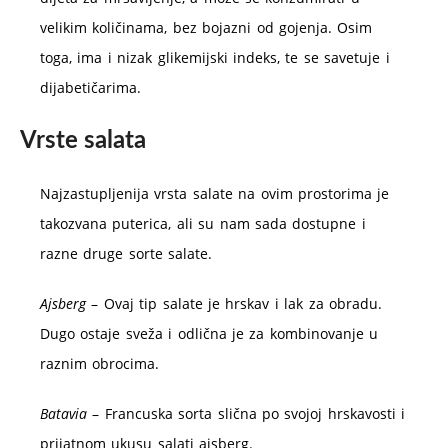
velikim količinama, bez bojazni od gojenja. Osim
toga, ima i nizak glikemijski indeks, te se savetuje i
dijabetičarima.
Vrste salata
Najzastupljenija vrsta salate na ovim prostorima je
takozvana puterica, ali su nam sada dostupne i
razne druge sorte salate.
Ajsberg
– Ovaj tip salate je hrskav i lak za obradu.
Dugo ostaje sveža i odlična je za kombinovanje u
raznim obrocima.
Batavia
– Francuska sorta slična po svojoj hrskavosti i
prijatnom ukusu salati ajsberg.