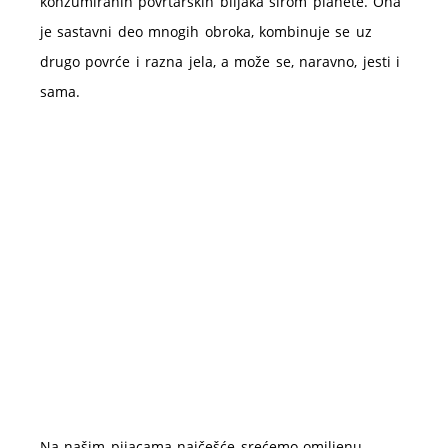
konzumiranih povrtarskih biljaka širom planete. Ona
je sastavni deo mnogih obroka, kombinuje se uz
drugo povrće i razna jela, a može se, naravno, jesti i
sama.
Na našim pijacama najčešće srećemo omiljenu,