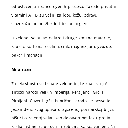
od oštećenja i kancerogenih procesa. Takođe prisutni
vitamini A i B su važni za lepu kožu, zdravu
sluzokožu, polne žlezde i bistar pogled.
U zelenoj salati se nalaze i druge korisne materije,
kao što su folna kiselina, cink, magnezijum, gvožđe,
bakar i mangan.
Miran san
Za lekovitost ove lisnate zelene biljke znali su još
antički narodi velikih imperija, Persijanci, Grci i
Rimljani. Čuveni grčki istoričar Herodot je posvetio
jedan delić svog opusa dragocenoj povrtarskoj biljci,
pišući o zelenoj salati kao delotvornom leku protiv
kašlja, astme, napetosti i problema sa spavanjem. Ni