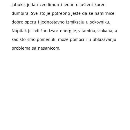
jabuke, jedan ceo limun i jedan oljušteni koren
đumbira. Sve što je potrebno jeste da se namirnice
dobro operu i jednostavno izmiksaju u sokovniku.
Napitak je odličan izvor energije, vitamina, vlakana, a
kao što smo pomenuli, može pomoći i u ublažavanju
problema sa nesanicom.