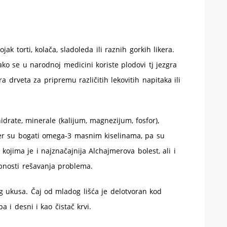
ak torti, kolača, sladoleda ili raznih gorkih likera.
Tako se u narodnoj medicini koriste plodovi tj jezgra
kora drveta za pripremu različitih lekovitih napitaka ili
idrate, minerale (kalijum, magnezijum, fosfor),
jer su bogati omega-3 masnim kiselinama, pa su
ojima je i najznačajnija Alchajmerova bolest, ali i
bnosti rešavanja problema.
og ukusa. Čaj od mladog lišća je delotvoran kod
 i desni i kao čistač krvi.