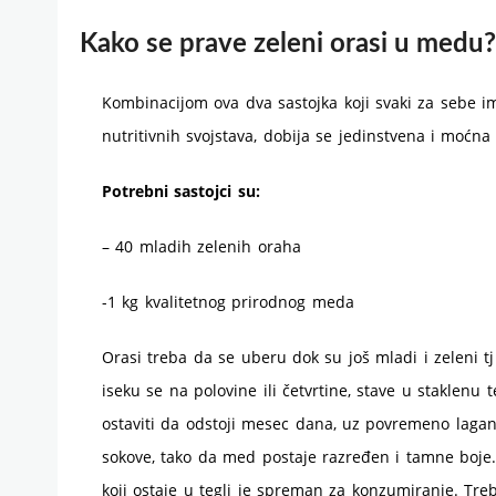
Kako se prave zeleni orasi u medu?
Kombinacijom ova dva sastojka koji svaki za sebe im
nutritivnih svojstava, dobija se jedinstvena i moćna
Potrebni sastojci su:
– 40 mladih zelenih oraha
-1 kg kvalitetnog prirodnog meda
Orasi treba da se uberu dok su još mladi i zeleni tj
iseku se na polovine ili četvrtine, stave u staklenu 
ostaviti da odstoji mesec dana, uz povremeno lagan
sokove, tako da med postaje razređen i tamne boje.
koji ostaje u tegli je spreman za konzumiranje. Tr