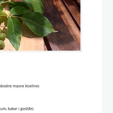
 slobodne masne kiseline)
jum, bakar i gvožđe)