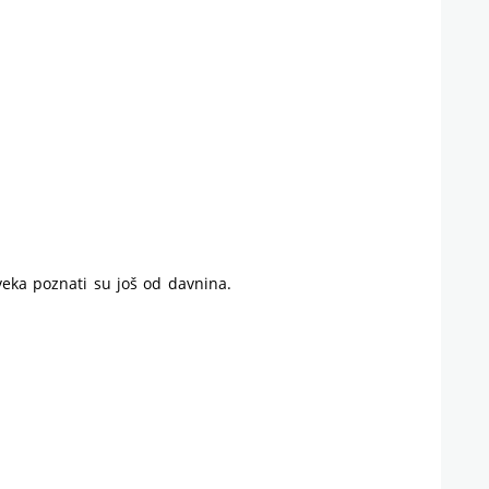
upotreba
i
recept
veka poznati su još od davnina.