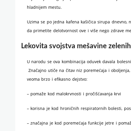
hladnijem mestu.
Uzima se po jedna kafena kašičica sirupa dnevno, n
da primetite delotvornost ove i više nego zdrave m
Lekovita svojstva mešavine zeleni
U narodu se ova kombinacija oduvek davala bolesn
Značajno utiče na čitav niz poremećaja i oboljenja,
veoma brzo i efikasno dejstvo:
– pomaže kod malokrvnosti i pročišćavanja krvi
– korisna je kod hroničnih respiratornih bolesti, po
– značajna je kod poremećaja funkcije jetre i pomaže