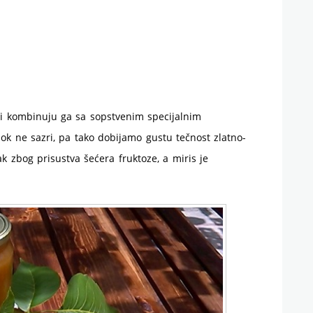
le i kombinuju ga sa sopstvenim specijalnim
ok ne sazri, pa tako dobijamo gustu tečnost zlatno-
 zbog prisustva šećera fruktoze, a miris je