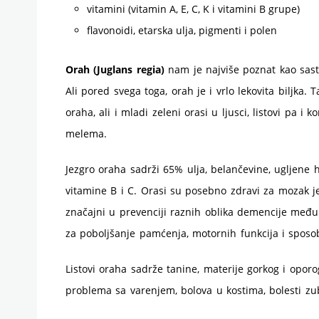
vitamini (vitamin A, E, C, K i vitamini B grupe)
flavonoidi, etarska ulja, pigmenti i polen
Orah (Juglans regia)
nam je najviše poznat kao sastoj
Ali pored svega toga, orah je i vrlo lekovita biljka. 
oraha, ali i mladi zeleni orasi u ljusci, listovi pa i 
melema.
Jezgro oraha sadrži 65% ulja, belančevine, ugljene h
vitamine B i C. Orasi su posebno zdravi za mozak 
značajni u prevenciji raznih oblika demencije među k
za poboljšanje pamćenja, motornih funkcija i sposo
Listovi oraha sadrže tanine, materije gorkog i opor
problema sa varenjem, bolova u kostima, bolesti zuba