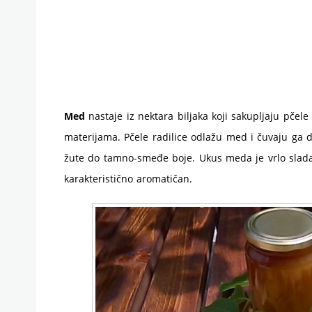
Med
nastaje iz nektara biljaka koji sakupljaju pče
materijama. Pčele radilice odlažu med i čuvaju ga d
žute do tamno-smeđe boje. Ukus meda je vrlo sladak
karakteristično aromatičan.