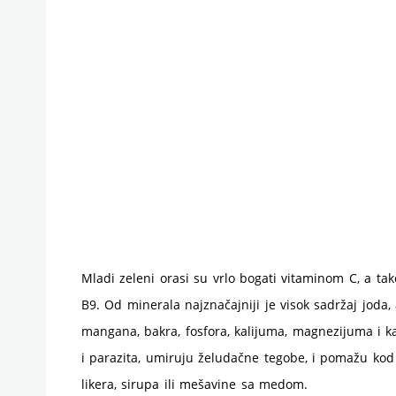
Mladi zeleni orasi su vrlo bogati vitaminom C, a tako
B9. Od minerala najznačajniji je visok sadržaj joda
mangana, bakra, fosfora, kalijuma, magnezijuma i ka
i parazita, umiruju želudačne tegobe, i pomažu kod
likera, sirupa ili mešavine sa medom.