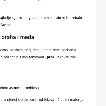
ajbolje ujutru na gladan stomak i ubrzo bi trebalo
ešavine.
h oraha i meda
icima, neuhranjenoj deci i anemičnim osobama.
 a poznat je i kao takozvani
„preki lek“
jer ima
sebno astme i bronhitisa
 u njenoj detoksikaciji od lekova i štetnih materija