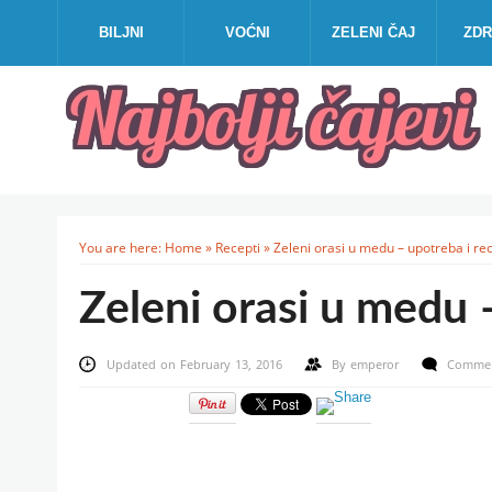
BILJNI
VOĆNI
ZELENI ČAJ
ZDR
You are here:
Home
»
Recepti
»
Zeleni orasi u medu – upotreba i re
Zeleni orasi u medu 
Updated on February 13, 2016
By
emperor
Commen