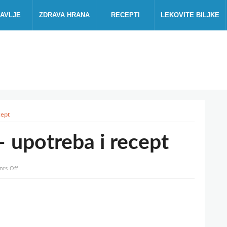
AVLJE
ZDRAVA HRANA
RECEPTI
LEKOVITE BILJKE
cept
– upotreba i recept
on
ts Off
Zeleni
orasi
u
medu
–