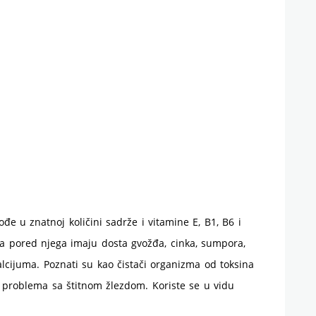
đe u znatnoj količini sadrže i vitamine E, B1, B6 i
, a pored njega imaju dosta gvožđa, cinka, sumpora,
lcijuma. Poznati su kao čistači organizma od toksina
 problema sa štitnom žlezdom. Koriste se u vidu