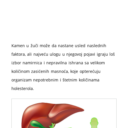
Kamen u žuči može da nastane usled naslednih
faktora, ali najveću ulogu u njegovoj pojavi igraju loš
izbor namirnica i nepravilna ishrana sa velikom
količinom zasićenih masnoća, koje opterećuju
organizam nepotrebnim i štetnim količinama
holesterola.