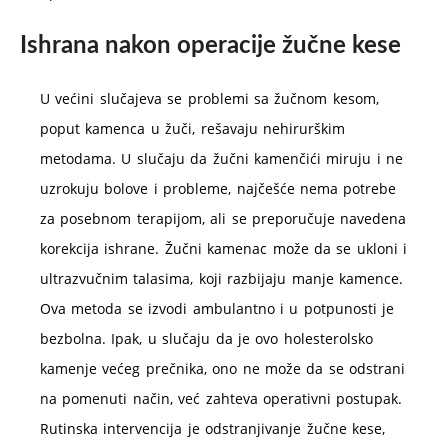
Ishrana nakon operacije žučne kese
U većini slučajeva se problemi sa žučnom kesom,
poput kamenca u žuči, rešavaju nehirurškim
metodama. U slučaju da žučni kamenčići miruju i ne
uzrokuju bolove i probleme, najčešće nema potrebe
za posebnom terapijom, ali se preporučuje navedena
korekcija ishrane. Žučni kamenac može da se ukloni i
ultrazvučnim talasima, koji razbijaju manje kamence.
Ova metoda se izvodi ambulantno i u potpunosti je
bezbolna. Ipak, u slučaju da je ovo holesterolsko
kamenje većeg prečnika, ono ne može da se odstrani
na pomenuti način, već zahteva operativni postupak.
Rutinska intervencija je odstranjivanje žučne kese,