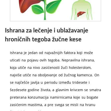
Ishrana za lečenje i ublažavanje
hroničnih tegoba žučne kese
Ishrana je jedan od najvažnijih faktora koji može
uticati na pojavu ovih tegoba. Nepravilna ishrana,
koja utiče na nivo zasićenosti žuči holesterolom,
najviše utiče na oboljevanje od žučnog kamenca. On
se najčešće javlja u periodu između tridesete i
šezdesete godine života, a glavnim krivcem se smatra
preterana konzumacija namirnicama koje su bogate
zasićenim mastima, a pre svega se misli na hranu