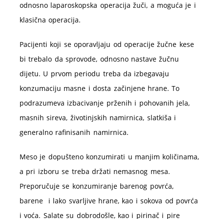
odnosno laparoskopska operacija žuči, a moguća je i
klasična operacija.
Pacijenti koji se oporavljaju od operacije žučne kese
bi trebalo da sprovode, odnosno nastave žučnu
dijetu. U prvom periodu treba da izbegavaju
konzumaciju masne i dosta začinjene hrane. To
podrazumeva izbacivanje prženih i pohovanih jela,
masnih sireva, životinjskih namirnica, slatkiša i
generalno rafinisanih namirnica.
Meso je dopušteno konzumirati u manjim količinama,
a pri izboru se treba držati nemasnog mesa.
Preporučuje se konzumiranje barenog povrća,
barene i lako svarljive hrane, kao i sokova od povrća
i voća. Salate su dobrodošle, kao i pirinač i pire