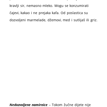
kravlji sir, nemasno mleko. Mogu se konzumirati
čajevi, kakao i ne prejaka kafa. Od poslastica su
dozvoljeni marmelade, džemovi, med i sutlijaš ili griz.
Nedozvoljene namirnice
– Tokom žučne dijete nije