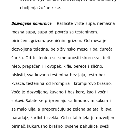
oboljenja žučne kese.
Dozvoljene namirnice
– Različite vrste supa, nemasna
mesna supa, supa od povrća sa testeninom,
pirinčem, grizom, pšeničnim grizom. Od mesa je
dozvoljena teletina, belo živinsko meso, riba, ćureća
šunka. Od testenina se sme unositi skoro sve, beli
hleb, prepečen ili dvopek, kifle, perece i slično,
biskviti, sva kuvana testenina bez jaja, testo bez
kvasca, testenina od krompira i krompirovo brašno.
Voće je dozvoljeno, kuvano i bez kore, kao i voćni
sokovi. Salate se pripremaju sa limunovim sokom i
sa malo ulja, a preporučuju se zelena salata, blitva,
paradajz, karfiol i cvekla. Od ostalih jela je dozvoljen
pirinač, kukuruzno brašno, ovsene pahuljice, sveži