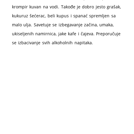
krompir kuvan na vodi. Takođe je dobro jesto grašak,
kukuruz šećerac, beli kupus i spanać spremljen sa
malo ulja. Savetuje se izbegavanje začina, umaka,
ukiseljenih namirnica, jake kafe i čajeva. Preporučuje
se izbacivanje svih alkoholnih napitaka.