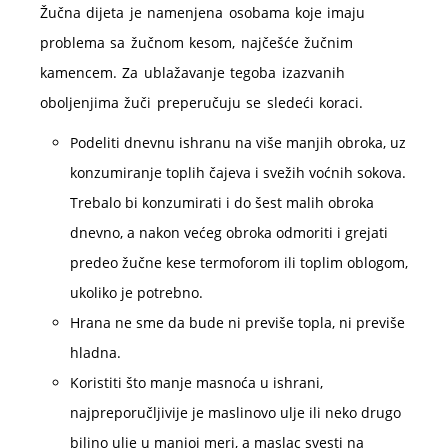
Žučna dijeta je namenjena osobama koje imaju
problema sa žučnom kesom, najčešće žučnim
kamencem. Za ublažavanje tegoba izazvanih
oboljenjima žuči preperučuju se sledeći koraci.
Podeliti dnevnu ishranu na više manjih obroka, uz
konzumiranje toplih čajeva i svežih voćnih sokova.
Trebalo bi konzumirati i do šest malih obroka
dnevno, a nakon većeg obroka odmoriti i grejati
predeo žučne kese termoforom ili toplim oblogom,
ukoliko je potrebno.
Hrana ne sme da bude ni previše topla, ni previše
hladna.
Koristiti što manje masnoća u ishrani,
najpreporučljivije je maslinovo ulje ili neko drugo
biljno ulje u manjoj meri, a maslac svesti na