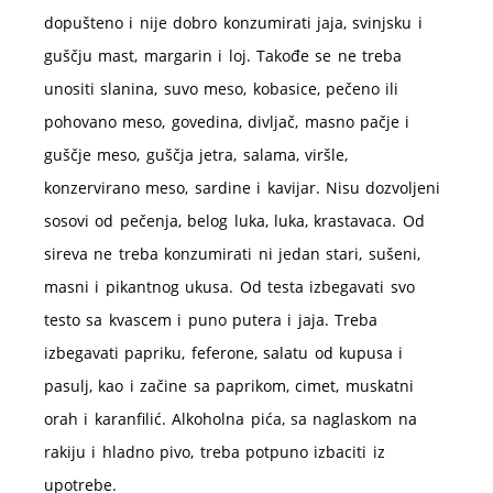
dopušteno i nije dobro konzumirati jaja, svinjsku i
guščju mast, margarin i loj. Takođe se ne treba
unositi slanina, suvo meso, kobasice, pečeno ili
pohovano meso, govedina, divljač, masno pačje i
guščje meso, guščja jetra, salama, viršle,
konzervirano meso, sardine i kavijar. Nisu dozvoljeni
sosovi od pečenja, belog luka, luka, krastavaca. Od
sireva ne treba konzumirati ni jedan stari, sušeni,
masni i pikantnog ukusa. Od testa izbegavati svo
testo sa kvascem i puno putera i jaja. Treba
izbegavati papriku, feferone, salatu od kupusa i
pasulj, kao i začine sa paprikom, cimet, muskatni
orah i karanfilić. Alkoholna pića, sa naglaskom na
rakiju i hladno pivo, treba potpuno izbaciti iz
upotrebe.