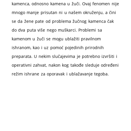
kamenca, odnosno kamena u žuči. Ovaj fenomen nije
mnogo manje prisutan ni u našem okruženju, a čini
se da žene pate od problema žučnog kamenca čak
do dva puta više nego muškarci. Problemi sa
kamenom u žuči se mogu ublažiti pravilnom
ishranom, kao i uz pomoć pojedinih prirodnih
preparata. U nekim slučajevima je potrebno izvršiti i
operativni zahvat, nakon kog takođe sleduje određeni
režim ishrane za oporavak i ublažavanje tegoba.