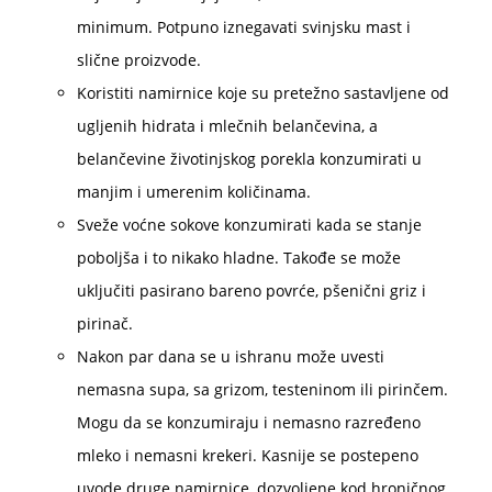
minimum. Potpuno iznegavati svinjsku mast i
slične proizvode.
Koristiti namirnice koje su pretežno sastavljene od
ugljenih hidrata i mlečnih belančevina, a
belančevine životinjskog porekla konzumirati u
manjim i umerenim količinama.
Sveže voćne sokove konzumirati kada se stanje
poboljša i to nikako hladne. Takođe se može
uključiti pasirano bareno povrće, pšenični griz i
pirinač.
Nakon par dana se u ishranu može uvesti
nemasna supa, sa grizom, testeninom ili pirinčem.
Mogu da se konzumiraju i nemasno razređeno
mleko i nemasni krekeri. Kasnije se postepeno
uvode druge namirnice, dozvoljene kod hroničnog