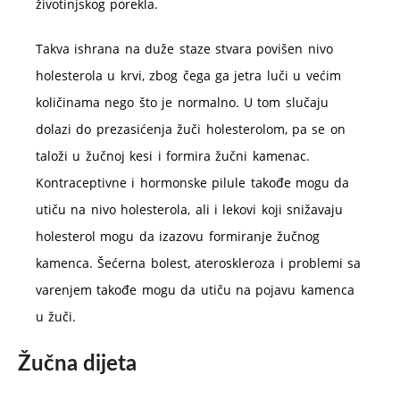
životinjskog porekla.
Takva ishrana na duže staze stvara povišen nivo
holesterola u krvi, zbog čega ga jetra luči u većim
količinama nego što je normalno. U tom slučaju
dolazi do prezasićenja žuči holesterolom, pa se on
taloži u žučnoj kesi i formira žučni kamenac.
Kontraceptivne i hormonske pilule takođe mogu da
utiču na nivo holesterola, ali i lekovi koji snižavaju
holesterol mogu da izazovu formiranje žučnog
kamenca. Šećerna bolest, ateroskleroza i problemi sa
varenjem takođe mogu da utiču na pojavu kamenca
u žuči.
Žučna dijeta