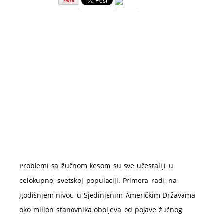
dijeta
–
ishrana
pre
i
posle
operacije
Problemi sa žučnom kesom su sve učestaliji u
celokupnoj svetskoj populaciji. Primera radi, na
godišnjem nivou u Sjedinjenim Američkim Državama
oko milion stanovnika oboljeva od pojave žučnog