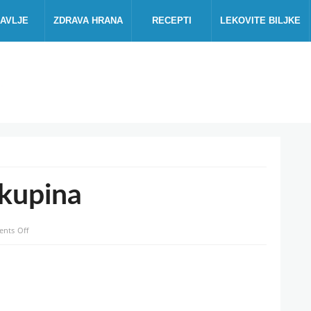
AVLJE
ZDRAVA HRANA
RECEPTI
LEKOVITE BILJKE
 kupina
on
nts Off
Sadnja,
sorte
i
uzgoj
kupina