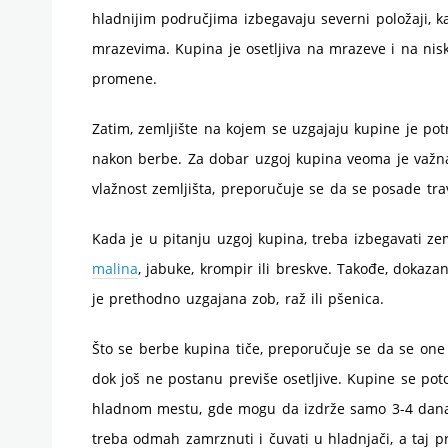
hladnijim područjima izbegavaju severni položaji, k
mrazevima. Kupina je osetljiva na mrazeve i na nisk
promene.
Zatim, zemljište na kojem se uzgajaju kupine je pot
nakon berbe. Za dobar uzgoj kupina veoma je važna
vlažnost zemljišta, preporučuje se da se posade tr
Kada je u pitanju uzgoj kupina, treba izbegavati ze
malina
, jabuke, krompir ili breskve. Takođe, dokaz
je prethodno uzgajana zob, raž ili pšenica.
Što se berbe kupina tiče, preporučuje se da se one
dok još ne postanu previše osetljive. Kupine se po
hladnom mestu, gde mogu da izdrže samo 3-4 dana j
treba odmah zamrznuti i čuvati u hladnjači, a taj 