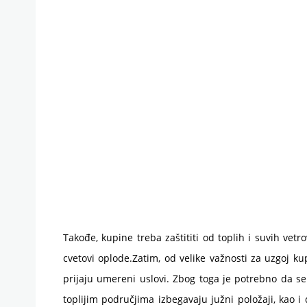
Takođe, kupine treba zaštititi od toplih i suvih vetr
cvetovi oplode.Zatim, od velike važnosti za uzgoj ku
prijaju umereni uslovi. Zbog toga je potrebno da 
toplijim područjima izbegavaju južni položaji, kao