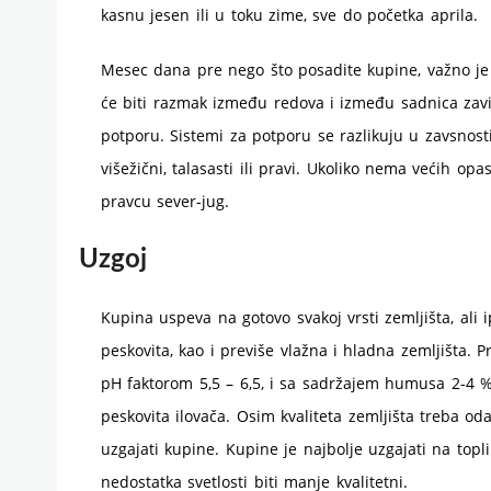
kasnu jesen ili u toku zime, sve do početka aprila.
Mesec dana pre nego što posadite kupine, važno je 
će biti razmak između redova i između sadnica zavis
potporu. Sistemi za potporu se razlikuju u zavsnosti
višežični, talasasti ili pravi. Ukoliko nema većih op
pravcu sever-jug.
Uzgoj
Kupina uspeva na gotovo svakoj vrsti zemljišta, ali 
peskovita, kao i previše vlažna i hladna zemljišta.
pH faktorom 5,5 – 6,5, i sa sadržajem humusa 2-4 %.
peskovita ilovača. Osim kvaliteta zemljišta treba o
uzgajati kupine. Kupine je najbolje uzgajati na top
nedostatka svetlosti biti manje kvalitetni.