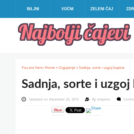
BILJNI
VOĆNI
ZELENI ČAJ
ZDR
You are here:
Home
»
Uzgajanje
»
Sadnja, sorte i uzgoj kupina
Sadnja, sorte i uzgoj
Updated on December 20, 2015
By
emperor
Comme