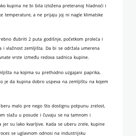
ako kupina ne bi bila izložena preteranoj hladnoći i
e temperature, a ne prijaju joj ni nagle klimatske
rebno đubriti 2 puta godišnje, početkom proleća i
 i vlažnost zemljišta. Da bi se održala umerena
avnate vrste između redova sadnica kupine.
mljišta na kojima su prethodno uzgajani paprika,
ano je da kupina dobro uspeva na zemljištu na kojem
 beru malo pre nego što dostignu potpunu zrelost,
tom slažu u posude i čuvaju se na tamnom i
er su lako kvarljive. Kada se uberu zrele, kupine
proces se uglavnom odnosi na industrijsku