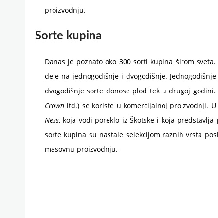
proizvodnju.
Sorte kupina
Danas je poznato oko 300 sorti kupina širom sveta
dele na jednogodišnje i dvogodišnje. Jednogodišnj
dvogodišnje sorte donose plod tek u drugoj godini.
Crown
itd.) se koriste u komercijalnoj proizvodnji.
Ness
, koja vodi poreklo iz Škotske i koja predstavlj
sorte kupina su nastale selekcijom raznih vrsta pos
masovnu proizvodnju.