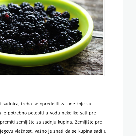
 sadnica, treba se opredeliti za one koje su
a je potrebno potopiti u vodu nekoliko sati pre
ipremiti zemljište za sadnju kupina. Zemljište pre
jegovu vlažnost. Važno je znati da se kupina sadi u