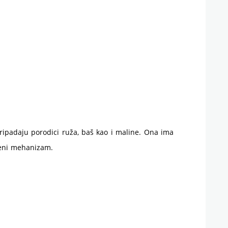
ripadaju porodici ruža, baš kao i maline. Ona ima
beni mehanizam.