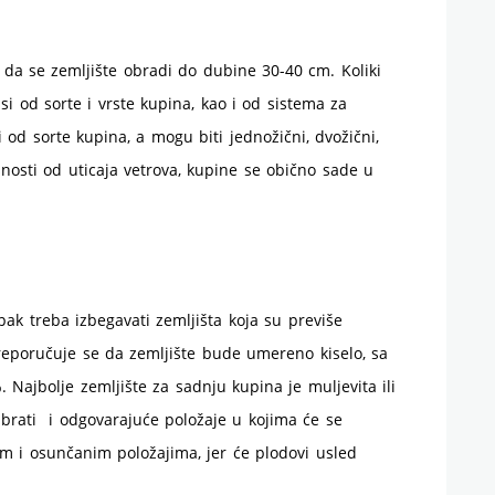
da se zemljište obradi do dubine 30-40 cm. Koliki
i od sorte i vrste kupina, kao i od sistema za
 od sorte kupina, a mogu biti jednožični, dvožični,
asnosti od uticaja vetrova, kupine se obično sade u
ipak treba izbegavati zemljišta koja su previše
 Preporučuje se da zemljište bude umereno kiselo, sa
 Najbolje zemljište za sadnju kupina je muljevita ili
dabrati i odgovarajuće položaje u kojima će se
lim i osunčanim položajima, jer će plodovi usled