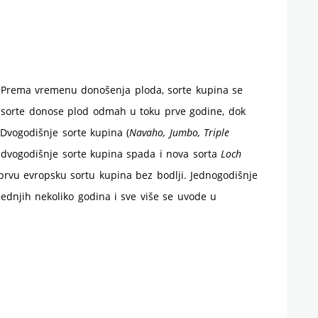
. Prema vremenu donošenja ploda, sorte kupina se
e sorte donose plod odmah u toku prve godine, dok
 Dvogodišnje sorte kupina (
Navaho, Jumbo, Triple
 U dvogodišnje sorte kupina spada i nova sorta
Loch
a prvu evropsku sortu kupina bez bodlji. Jednogodišnje
lednjih nekoliko godina i sve više se uvode u