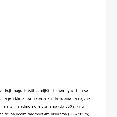
ova koji mogu isušiti zemljište i onemogućiti da se
pina je i klima, pa treba znati da kupinama najviše
se na nižim nadmorskim visinama (do 300 m) i u
 i da se na većim nadmorskim visinama (300-700 m) i