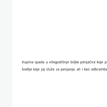
Kupina spada u višegodišnje biljke penjačice koje p
bodlje koje joj služe za penjanje, ali i kao odbram