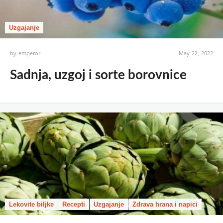
Uzgajanje
by
emperor
May 22, 2022
Sadnja, uzgoj i sorte borovnice
Lekovite biljke
Recepti
Uzgajanje
Zdrava hrana i napici