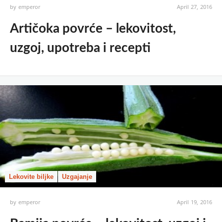
by
emperor
April 27, 2016
Artičoka povrće – lekovitost,
uzgoj, upotreba i recepti
Lekovite biljke
Uzgajanje
by
emperor
April 19, 2016