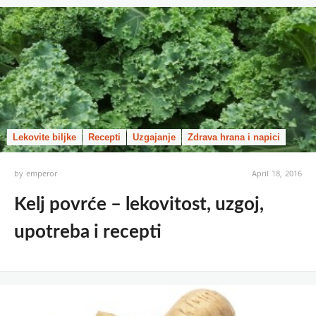
Lekovite biljke
Recepti
Uzgajanje
Zdrava hrana i napici
by
emperor
April 18, 2016
Kelj povrće – lekovitost, uzgoj,
upotreba i recepti