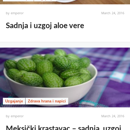
by
emperor
March 24, 2016
Sadnja i uzgoj aloe vere
Uzgajanje
Zdrava hrana i napici
by
emperor
March 24, 2016
Meksički krastavac – sadnja, uzgoj