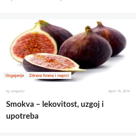
Uzgajanje
Zdrava hrana i napici
by
emperor
April 19, 2016
Smokva – lekovitost, uzgoj i
upotreba