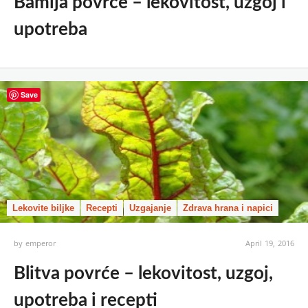
Bamija povrće – lekovitost, uzgoj i
upotreba
Save
Lekovite biljke
Recepti
Uzgajanje
Zdrava hrana i napici
by
emperor
April 19, 2016
Blitva povrće – lekovitost, uzgoj,
upotreba i recepti