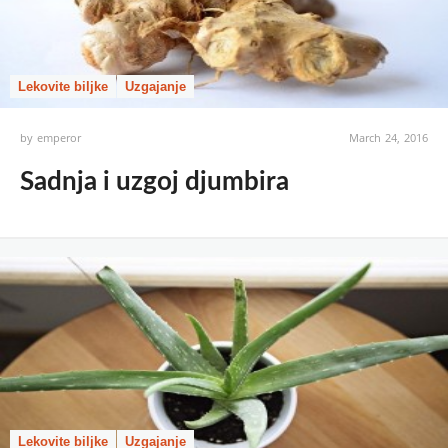
Lekovite biljke
Uzgajanje
by
emperor
March 24, 2016
Sadnja i uzgoj djumbira
Lekovite biljke
Uzgajanje