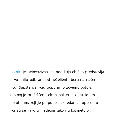
Botoks
je neinvazivna metoda koja obično predstavlja
prvu liniju odbrane od neželjenih bora na našem
licu. Supstanca koju popularno zovemo botoks
(botox) je prečišćeni toksin bakterije Clostridium
botulinum, koji je potpuno bezbedan za upotrebu i
koristi se kako u medicini tako i u kozmetologiji.