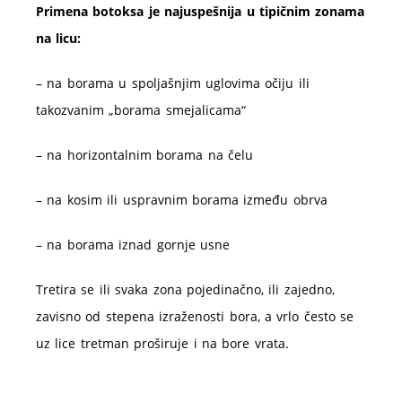
Primena botoksa je najuspešnija u tipičnim zonama
na licu:
– na borama u spoljašnjim uglovima očiju ili
takozvanim „borama smejalicama“
– na horizontalnim borama na čelu
– na kosim ili uspravnim borama između obrva
– na borama iznad gornje usne
Tretira se ili svaka zona pojedinačno, ili zajedno,
zavisno od stepena izraženosti bora, a vrlo često se
uz lice tretman proširuje i na bore vrata.