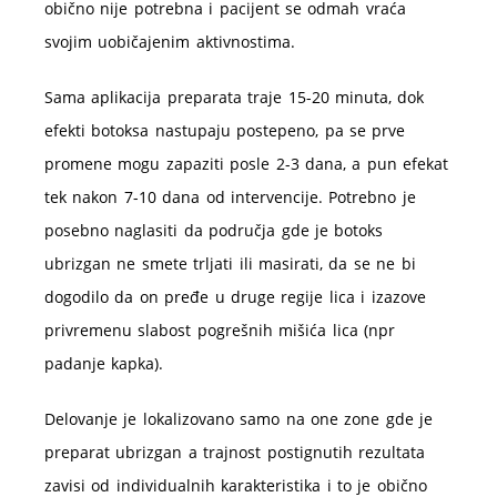
obično nije potrebna i pacijent se odmah vraća
svojim uobičajenim aktivnostima.
Sama aplikacija preparata traje 15-20 minuta, dok
efekti botoksa nastupaju postepeno, pa se prve
promene mogu zapaziti posle 2-3 dana, a pun efekat
tek nakon 7-10 dana od intervencije. Potrebno je
posebno naglasiti da područja gde je botoks
ubrizgan ne smete trljati ili masirati, da se ne bi
dogodilo da on pređe u druge regije lica i izazove
privremenu slabost pogrešnih mišića lica (npr
padanje kapka).
Delovanje je lokalizovano samo na one zone gde je
preparat ubrizgan a trajnost postignutih rezultata
zavisi od individualnih karakteristika i to je obično