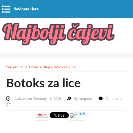
Navigate Here
You are here:
Home
»
Blog
»
Botoks za lice
Botoks za lice
Updated on February 18, 2016
By
emperor
Comments
on
Off
Botoks
za
lice