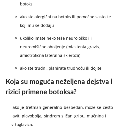
botoks
ako ste alergični na botoks ili pomoćne sastojke
koji mu se dodaju
ukoliko imate neko teže neurološko ili
neuromišićno oboljenje (miastenia gravis,
amiotrofična lateralna skleroza)
ako ste trudni, planirate trudnoću ili dojite
Koja su moguća neželjena dejstva i
rizici primene botoksa?
Iako je tretman generalno bezbedan, može se često
javiti glavobolja, sindrom sličan gripu, mučnina i
vrtoglavica.