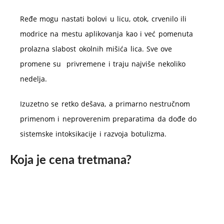
Ređe mogu nastati bolovi u licu, otok, crvenilo ili
modrice na mestu aplikovanja kao i već pomenuta
prolazna slabost okolnih mišića lica. Sve ove
promene su privremene i traju najviše nekoliko
nedelja.
Izuzetno se retko dešava, a primarno nestručnom
primenom i neproverenim preparatima da dođe do
sistemske intoksikacije i razvoja botulizma.
Koja je cena tretmana?