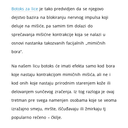
Botoks za lice
je tako predvidjen da se njegovo
dejstvo bazira na blokiranju nervnog impulsa koji
deluje na mišiće, pa samim tim dolazi do
sprečavanja mišićne kontrakcije koja se nalazi u
osnovi nastanka takozvanih facijalnih „mimičnih
bora“.
Na našem licu botoks će imati efekta samo kod bora
koje nastaju kontrakcijom mimičnih mišića, ali ne i
kod onih koje nastaju prirodnim starenjem kože ili
delovanjem sunčevog zračenja. Iz tog razloga je ovaj
tretman pre svega namenjen osobama koje se veoma
izražajno smeju, mršte, iščuđavaju ili žmirkaju tj
popularno rečeno – čkilje.