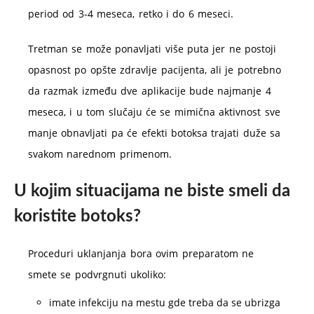
period od 3-4 meseca, retko i do 6 meseci.
Tretman se može ponavljati više puta jer ne postoji
opasnost po opšte zdravlje pacijenta, ali je potrebno
da razmak između dve aplikacije bude najmanje 4
meseca, i u tom slučaju će se mimična aktivnost sve
manje obnavljati pa će efekti botoksa trajati duže sa
svakom narednom primenom.
U kojim situacijama ne biste smeli da
koristite botoks?
Proceduri uklanjanja bora ovim preparatom ne
smete se podvrgnuti ukoliko:
imate infekciju na mestu gde treba da se ubrizga