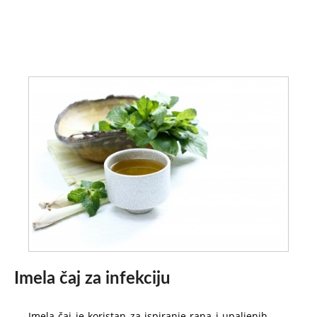
Imela čaj za infekciju
Imela čaj je koristan za ispiranje rana i upaljenih