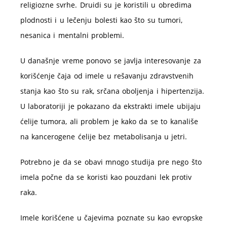
religiozne svrhe. Druidi su je koristili u obredima
plodnosti i u lečenju bolesti kao što su tumori,
nesanica i mentalni problemi.
U današnje vreme ponovo se javlja interesovanje za
korišćenje čaja od imele u rešavanju zdravstvenih
stanja kao što su rak, srčana oboljenja i hipertenzija.
U laboratoriji je pokazano da ekstrakti imele ubijaju
ćelije tumora, ali problem je kako da se to kanališe
na kancerogene ćelije bez metabolisanja u jetri.
Potrebno je da se obavi mnogo studija pre nego što
imela počne da se koristi kao pouzdani lek protiv
raka.
Imele korišćene u čajevima poznate su kao evropske