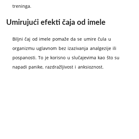
treninga.
Umirujući efekti čaja od imele
Biljni čaj od imele pomaže da se umire čula u
organizmu uglavnom bez izazivanja analgezije ili
pospanosti. To je korisno u slučajevima kao što su
napadi panike, razdražljivost i anksioznost.