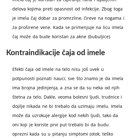
delova kojima preti opasnost od infekcije. Zbog toga
je imela čaj dobar za promrzline, čireve na nogama i
za proširene vene. Kada se primenjuje na licu imela
čaj može da bude koristan za akne (bubuljice).
Kontraindikacije čaja od imele
Efekti čaja od imele na telo nisu još uvek u
potpunosti poznati nauci; sve što znamo je da imela
ima brojna jedinjenja, a zna se da su neka od njih
štetna za telo. Dakle, veoma bolesni ljudi, trudnice i
dojilje nikada ne bi trebalo da uzimaju imelu. Imela
može da uzrokuje alergije kod nekih ljudi, tako da
oni koji je koriste prvi put trebalo bi da budu
oprezni kada su u pitanju simptomi (otok, teško