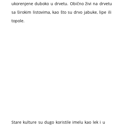
ukorenjene duboko u drvetu. Obično živi na drvetu
sa širokim listovima, kao što su drvo jabuke, lipe ili
topole.
Stare kulture su dugo koristile imelu kao lek i u