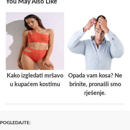
You May Also Like
Kako izgledati mršavo
Opada vam kosa? Ne
u kupaćem kostimu
brinite, pronašli smo
rješenje.
POGLEDAJTE: