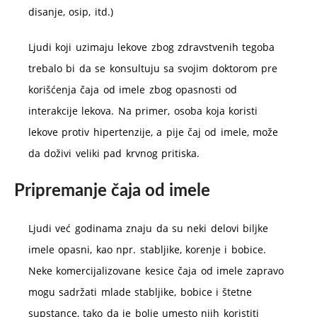
disanje, osip, itd.)
Ljudi koji uzimaju lekove zbog zdravstvenih tegoba
trebalo bi da se konsultuju sa svojim doktorom pre
korišćenja čaja od imele zbog opasnosti od
interakcije lekova. Na primer, osoba koja koristi
lekove protiv hipertenzije, a pije čaj od imele, može
da doživi veliki pad krvnog pritiska.
Pripremanje čaja od imele
Ljudi već godinama znaju da su neki delovi biljke
imele opasni, kao npr. stabljike, korenje i bobice.
Neke komercijalizovane kesice čaja od imele zapravo
mogu sadržati mlade stabljike, bobice i štetne
supstance, tako da je bolje umesto njih koristiti