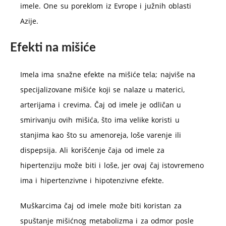
imele. One su poreklom iz Evrope i južnih oblasti
Azije.
Efekti na mišiće
Imela ima snažne efekte na mišiće tela; najviše na
specijalizovane mišiće koji se nalaze u materici,
arterijama i crevima. Čaj od imele je odličan u
smirivanju ovih mišića, što ima velike koristi u
stanjima kao što su amenoreja, loše varenje ili
dispepsija. Ali korišćenje čaja od imele za
hipertenziju može biti i loše, jer ovaj čaj istovremeno
ima i hipertenzivne i hipotenzivne efekte.
Muškarcima čaj od imele može biti koristan za
spuštanje mišićnog metabolizma i za odmor posle