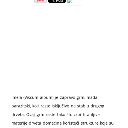
od
imele
–
prednosti
i
priprema
Imela (Viscum album) je zapravo grm, mada
parazitski, koji raste isključivo na stablu drugog
drveta. Ovaj grm raste tako što crpi hranljive
materije drveta domaćina koristeći strukture koje su