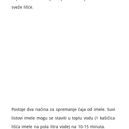
sveže lišće.
Postoje dva načina za spremanje čaja od imele. Suvi
listovi imele mogu se staviti u toplu vodu (1 kašičica
lišća imele na pola litra vode) na 10-15 minuta.