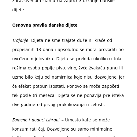
zdravstvenom stanju da započne držanje danske
dijete.
Osnovna pravila danske dijete
Trajanje
-Dijeta ne sme trajate duže ni kraće od
propisanih 13 dana i apsolutno se mora provoditi po
uvrđenom jelovniku. Dijeta se prekida ukoliko u toku
režima osoba popije pivo, vino, žvće žvakaću gunu ili
uzme bilo koju od namirnica koje nisu dozvoljene, jer
će efekat potpun izostati. Ponovo se može započeti
tek posle tri meseca. Dijeta se ne ponavlja pre isteka
dve godine od prvog praktikovanja u celosti.
Zamene i dodaci ishrani
– Umesto kafe se može
konzumirati čaj. Dozvoljene su samo minimalne