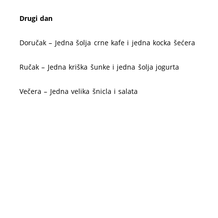
Drugi dan
Doručak – Jedna šolja crne kafe i jedna kocka šećera
Ručak – Jedna kriška šunke i jedna šolja jogurta
Večera – Jedna velika šnicla i salata