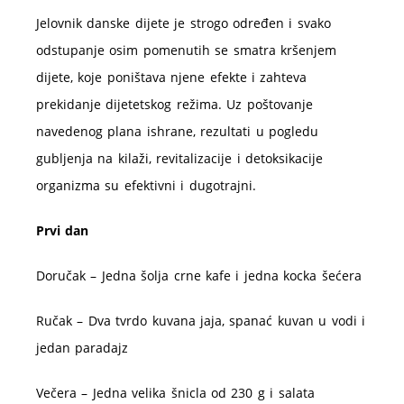
Jelovnik danske dijete je strogo određen i svako
odstupanje osim pomenutih se smatra kršenjem
dijete, koje poništava njene efekte i zahteva
prekidanje dijetetskog režima. Uz poštovanje
navedenog plana ishrane, rezultati u pogledu
gubljenja na kilaži, revitalizacije i detoksikacije
organizma su efektivni i dugotrajni.
Prvi dan
Doručak – Jedna šolja crne kafe i jedna kocka šećera
Ručak – Dva tvrdo kuvana jaja, spanać kuvan u vodi i
jedan paradajz
Večera – Jedna velika šnicla od 230 g i salata