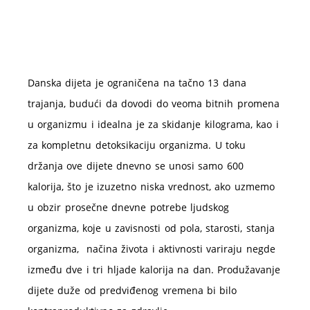
Danska dijeta je ograničena na tačno 13 dana
trajanja, budući da dovodi do veoma bitnih promena
u organizmu i idealna je za skidanje kilograma, kao i
za kompletnu detoksikaciju organizma. U toku
držanja ove dijete dnevno se unosi samo 600
kalorija, što je izuzetno niska vrednost, ako uzmemo
u obzir prosečne dnevne potrebe ljudskog
organizma, koje u zavisnosti od pola, starosti, stanja
organizma, načina života i aktivnosti variraju negde
između dve i tri hljade kalorija na dan. Produžavanje
dijete duže od predviđenog vremena bi bilo