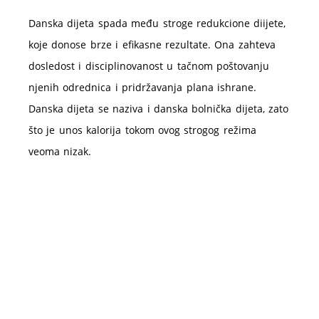
Danska dijeta spada među stroge redukcione diijete,
koje donose brze i efikasne rezultate. Ona zahteva
dosledost i disciplinovanost u tačnom poštovanju
njenih odrednica i pridržavanja plana ishrane.
Danska dijeta se naziva i danska bolnička dijeta, zato
što je unos kalorija tokom ovog strogog režima
veoma nizak.