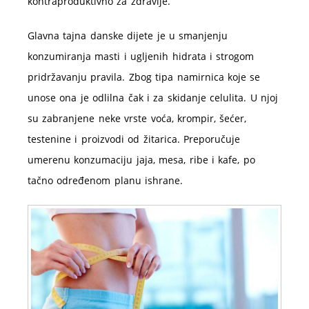
kontraproduktivno za zdravlje.
Glavna tajna danske dijete je u smanjenju
konzumiranja masti i ugljenih hidrata i strogom
pridržavanju pravila. Zbog tipa namirnica koje se
unose ona je odlilna čak i za skidanje celulita. U njoj
su zabranjene neke vrste voća, krompir, šećer,
testenine i proizvodi od žitarica. Preporučuje
umerenu konzumaciju jaja, mesa, ribe i kafe, po
tačno određenom planu ishrane.