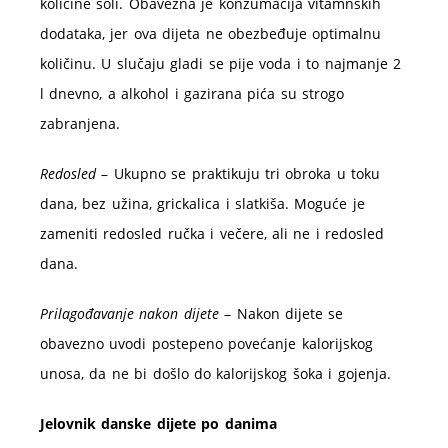
količine soli. Obavezna je konzumacija vitamnskih
dodataka, jer ova dijeta ne obezbeđuje optimalnu
količinu. U slučaju gladi se pije voda i to najmanje 2
l dnevno, a alkohol i gazirana pića su strogo
zabranjena.
Redosled
– Ukupno se praktikuju tri obroka u toku
dana, bez užina, grickalica i slatkiša. Moguće je
zameniti redosled ručka i večere, ali ne i redosled
dana.
Prilagođavanje nakon dijete
– Nakon dijete se
obavezno uvodi postepeno povećanje kalorijskog
unosa, da ne bi došlo do kalorijskog šoka i gojenja.
Jelovnik danske dijete po danima