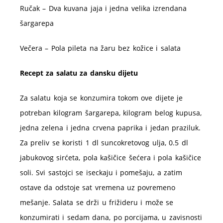
Ručak – Dva kuvana jaja i jedna velika izrendana
šargarepa
Večera – Pola pileta na žaru bez kožice i salata
Recept za salatu za dansku dijetu
Za salatu koja se konzumira tokom ove dijete je
potreban kilogram šargarepa, kilogram belog kupusa,
jedna zelena i jedna crvena paprika i jedan praziluk.
Za preliv se koristi 1 dl suncokretovog ulja, 0.5 dl
jabukovog sirćeta, pola kašičice šećera i pola kašičice
soli. Svi sastojci se iseckaju i pomešaju, a zatim
ostave da odstoje sat vremena uz povremeno
mešanje. Salata se drži u frižideru i može se
konzumirati i sedam dana, po porcijama, u zavisnosti