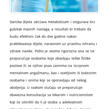
Danska dijeta ubrzava metabolizam i osigurava brz
gubitak masnih naslaga, a rezultati bi trebalo da
budu efektivni čak do dve godine nakon
praktikovanja dijete, naravnom uz pravilnu ishranu i
zdrave navike. Pošto je veoma rigorozna ona se ne
preporučuje osobama koje obavljaju teške fizilke
poslove ili se njihov psao zasnima na iscrpnom
mentalnom angažmanu, kao i osetljivim ili bolesnim
osobama i onima koji se oporavljaju od nekog
oboljenja. U svakom slučaju se preporučuje
obavezna konsultacija sa lekarom i nutricionistom
koji će utvrditi da li je osoba u adekvatnom