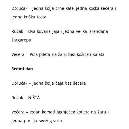
Doručak – Jedna šolja crne kafe, jedna kocka šećera i
jedna kriška tosta
Ručak – Dva kuvana jaja i jedna velika izrendana
šargarepa
Večera – Pola pileta na žaru bez kožice i salata
Sedmi dan
Doručak – Jedna šolja čaja bez šećera
Ručak – NIŠTA
Večera – Jedan komad jagnjećeg kotleta na žaru i
jedna porcija svežeg voća