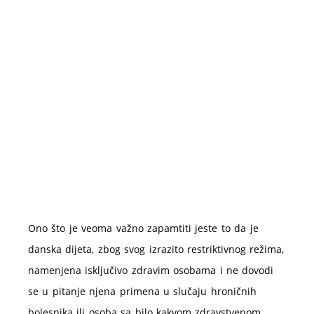
Ono što je veoma važno zapamtiti jeste to da je
danska dijeta, zbog svog izrazito restriktivnog režima,
namenjena isključivo zdravim osobama i ne dovodi
se u pitanje njena primena u slučaju hroničnih
bolesnika ili osoba sa bilo kakvom zdravstvenom