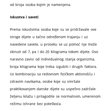
od broja osoba kojim je namenjena.
Iskustva i saveti
Prema iskustvima osoba koje su se pridržavale ove
stroge dijete u tačno određenom trajanju i uz
navedene savete, u proseku se uz pomoć nje može
skinuti od 7, pa i do 20 kilograma tokom dijete. Ovo
naravno zavisi od individualnog stanja organizma,
broja kilograma koje treba izgubiti i drugih faktora.
Uz kombinaciju sa redovnom fizičkom aktivnošću i
zdravim navikama, osobe koje su smršale
praktikovanjem danske dijete su uspešno zadržale
željenu kilažu i prilagodile se normalnom, umerenom
režimu ishrane bez poteškoća.