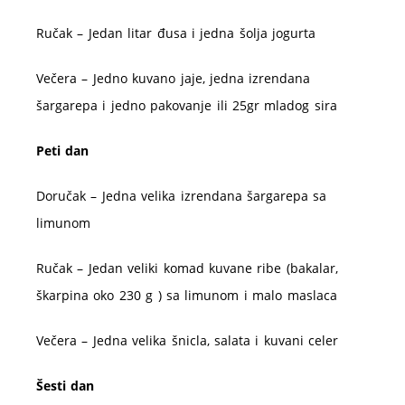
Ručak – Jedan litar đusa i jedna šolja jogurta
Večera – Jedno kuvano jaje, jedna izrendana
šargarepa i jedno pakovanje ili 25gr mladog sira
Peti dan
Doručak – Jedna velika izrendana šargarepa sa
limunom
Ručak – Jedan veliki komad kuvane ribe (bakalar,
škarpina oko 230 g ) sa limunom i malo maslaca
Večera – Jedna velika šnicla, salata i kuvani celer
Šesti dan