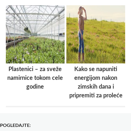
Plastenici – za sveže
Kako se napuniti
namirnice tokom cele
energijom nakon
godine
zimskih dana i
pripremiti za proleće
POGLEDAJTE: