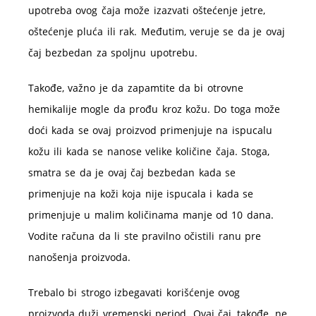
upotreba ovog čaja može izazvati oštećenje jetre,
oštećenje pluća ili rak. Međutim, veruje se da je ovaj
čaj bezbedan za spoljnu upotrebu.
Takođe, važno je da zapamtite da bi otrovne
hemikalije mogle da prođu kroz kožu. Do toga može
doći kada se ovaj proizvod primenjuje na ispucalu
kožu ili kada se nanose velike količine čaja. Stoga,
smatra se da je ovaj čaj bezbedan kada se
primenjuje na koži koja nije ispucala i kada se
primenjuje u malim količinama manje od 10 dana.
Vodite računa da li ste pravilno očistili ranu pre
nanošenja proizvoda.
Trebalo bi strogo izbegavati korišćenje ovog
proizvoda duži vremenski period. Ovaj čaj, takođe, ne