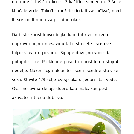
da bude 1 kašičica kore i 2 kašičice semena u 2 šolje
ključale vode. Takođe, možete dodati zaslađivač, med
ili sok od limuna za prijatan ukus.
Da biste koristili ovu biljku kao đubrivo, možete
napraviti biljnu mešavinu tako što ćete lišće ove
biljke staviti u posudu. Sipajte dovoljno vode da
potopite lišće. Preklopite posudu i pustite da stoji 4
nedelje. Nakon toga uklonite lišće i iscedite što više
soka. Stavite 1/3 šolje ovog soka u jedan litar vode.
Ova mešavina deluje dobro kao malč, kompost
aktivator i tečno đubrivo.