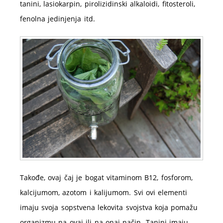
tanini, lasiokarpin, pirolizidinski alkaloidi, fitosteroli,
fenolna jedinjenja itd.
Takođe, ovaj čaj je bogat vitaminom B12, fosforom,
kalcijumom, azotom i kalijumom. Svi ovi elementi
imaju svoja sopstvena lekovita svojstva koja pomažu
organizmu na ovaj ili na onaj način. Tanini imaju