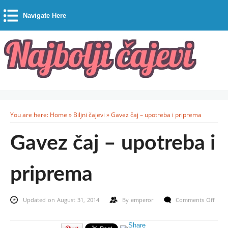
Navigate Here
You are here:
Home
»
Biljni čajevi
»
Gavez čaj – upotreba i priprema
Gavez čaj – upotreba i
priprema
Updated on August 31, 2014
By
emperor
Comments Off
on
Gavez