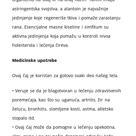
astringentska svojstva, a alantoin je najvažnije
jedinjenje koje regeneriše tkiva i pomaže zarastanju
rana. Esencijalne masne kiseline i simfitum su
aktivna jedinjenja koja pomažu u kontroli nivoa
holesterola i lečenja čireva.
Medicinske upotrebe
Ovaj čaj je koristan za gotovo svaki deo našeg tela.
• Veruje se da je blagotvoran u lečenju zdravstvenih
poremećaja, kao što su uganuća, artritis, žir na
želucu, bronhitis, slomljene kosti, astma, atletsko
stopalo itd.
• Ovaj čaj može da pomogne u lečenju opekotina,