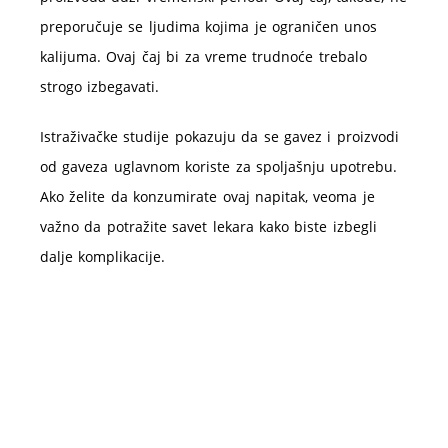
preporučuje se ljudima kojima je ograničen unos
kalijuma. Ovaj čaj bi za vreme trudnoće trebalo
strogo izbegavati.
Istraživačke studije pokazuju da se gavez i proizvodi
od gaveza uglavnom koriste za spoljašnju upotrebu.
Ako želite da konzumirate ovaj napitak, veoma je
važno da potražite savet lekara kako biste izbegli
dalje komplikacije.