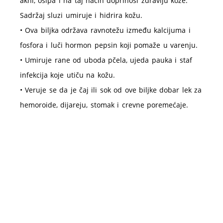
akni, osipa i na taj način doprinosi zdravlju kože.
Sadržaj sluzi umiruje i hidrira kožu.
• Ova biljka održava ravnotežu između kalcijuma i
fosfora i luči hormon pepsin koji pomaže u varenju.
• Umiruje rane od uboda pčela, ujeda pauka i staf
infekcija koje utiču na kožu.
• Veruje se da je čaj ili sok od ove biljke dobar lek za
hemoroide, dijareju, stomak i crevne poremećaje.