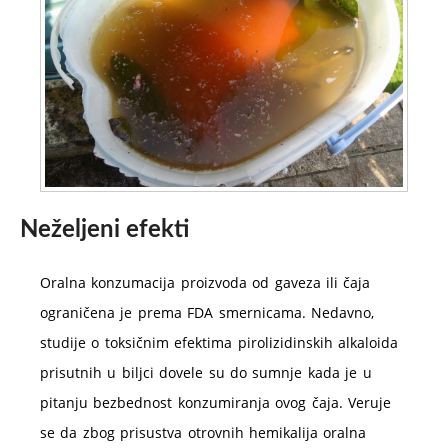
Neželjeni efekti
Oralna konzumacija proizvoda od gaveza ili čaja
ograničena je prema FDA smernicama. Nedavno,
studije o toksičnim efektima pirolizidinskih alkaloida
prisutnih u biljci dovele su do sumnje kada je u
pitanju bezbednost konzumiranja ovog čaja. Veruje
se da zbog prisustva otrovnih hemikalija oralna