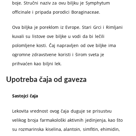
boje. Stručni naziv za ovu biljku je Symphytum
officinale i pripada porodici Boraginaceae.
Ova biljka je poreklom iz Evrope. Stari Grci i Rimljani
kuvali su listove ove biljke u vodi da bi lečili
polomljene kosti. Čaj napravljen od ove biljke ima
ogromne zdravstvene koristi i širom sveta je
prihvaćen kao biljni lek.
Upotreba čaja od gaveza
Sastojci čaja
Lekovita vrednost ovog čaja duguje se prisustvu
velikog broja farmakološki aktivnih jedinjenja, kao što
su rozmarinska kiselina, alantoin, simfitin, ehimidin,