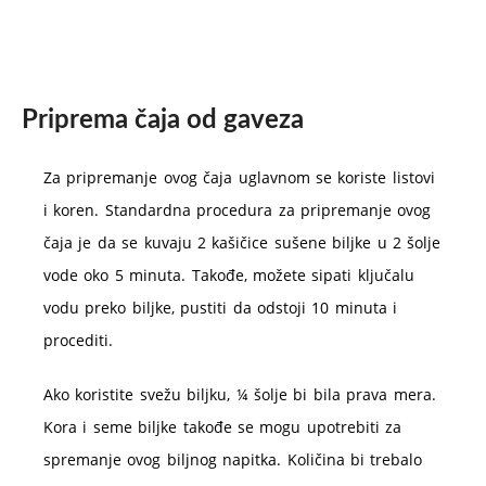
Priprema čaja od gaveza
Za pripremanje ovog čaja uglavnom se koriste listovi
i koren. Standardna procedura za pripremanje ovog
čaja je da se kuvaju 2 kašičice sušene biljke u 2 šolje
vode oko 5 minuta. Takođe, možete sipati ključalu
vodu preko biljke, pustiti da odstoji 10 minuta i
procediti.
Ako koristite svežu biljku, ¼ šolje bi bila prava mera.
Kora i seme biljke takođe se mogu upotrebiti za
spremanje ovog biljnog napitka. Količina bi trebalo