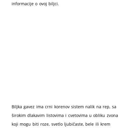
informacije o ovoj biljci.
Biljka gavez ima crni korenov sistem nalik na rep, sa
širokim dlakavim listovima i cvetovima u obliku zvona
koji mogu biti roze, svetlo ljubičaste, bele ili krem