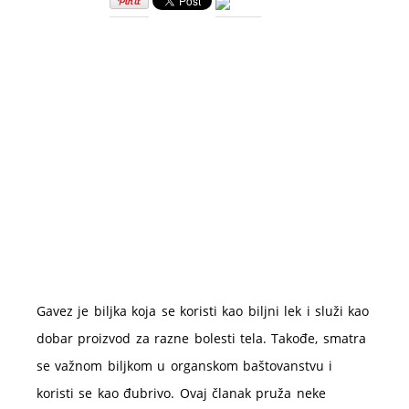
čaj
–
upotreba
i
priprema
Gavez je biljka koja se koristi kao biljni lek i služi kao
dobar proizvod za razne bolesti tela. Takođe, smatra
se važnom biljkom u organskom baštovanstvu i
koristi se kao đubrivo. Ovaj članak pruža neke