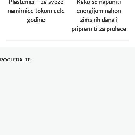
Plastenici – za sveže
Kako se napuniti
namirnice tokom cele
energijom nakon
godine
zimskih dana i
pripremiti za proleće
POGLEDAJTE: