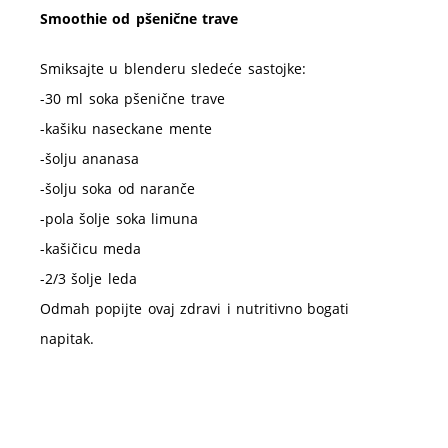
Smoothie od pšenične trave
Smiksajte u blenderu sledeće sastojke:
-30 ml soka pšenične trave
-kašiku naseckane mente
-šolju ananasa
-šolju soka od naranče
-pola šolje soka limuna
-kašičicu meda
-2/3 šolje leda
Odmah popijte ovaj zdravi i nutritivno bogati
napitak.