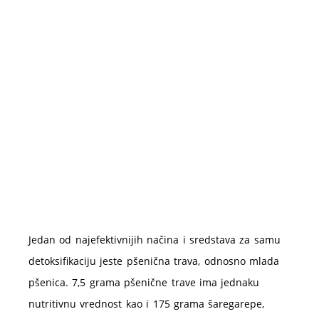
Jedan od najefektivnijih načina i sredstava za samu
detoksifikaciju jeste pšenična trava, odnosno mlada
pšenica. 7,5 grama pšenične trave ima jednaku
nutritivnu vrednost kao i 175 grama šaregarepe,