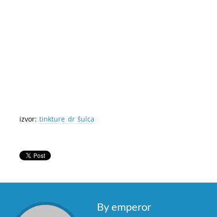
izvor:
tinkture dr šulca
By emperor