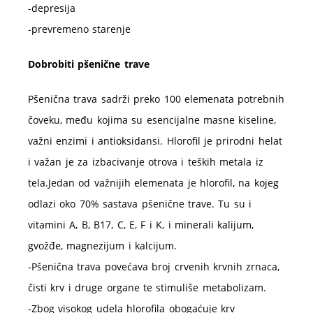
-depresija
-prevremeno starenje
Dobrobiti pšenične trave
Pšenična trava sadrži preko 100 elemenata potrebnih
čoveku, među kojima su esencijalne masne kiseline,
važni enzimi i antioksidansi. Hlorofil je prirodni helat
i važan je za izbacivanje otrova i teških metala iz
tela.Jedan
od važnijih elemenata je hlorofil, na kojeg
odlazi oko 70% sastava pšenične trave. Tu su i
vitamini A, B, B17, C, E, F i K, i minerali kalijum,
gvožđe, magnezijum i kalcijum.
-Pšenična trava povećava broj crvenih krvnih zrnaca,
čisti krv i druge organe te stimuliše metabolizam.
-Zbog visokog udela hlorofila obogaćuje krv