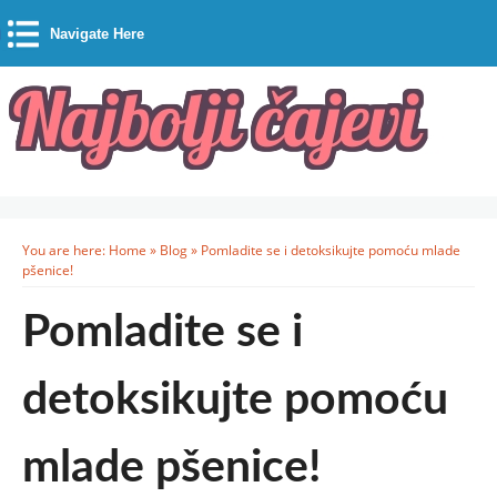
Navigate Here
You are here:
Home
»
Blog
»
Pomladite se i detoksikujte pomoću mlade
pšenice!
Pomladite se i
detoksikujte pomoću
mlade pšenice!