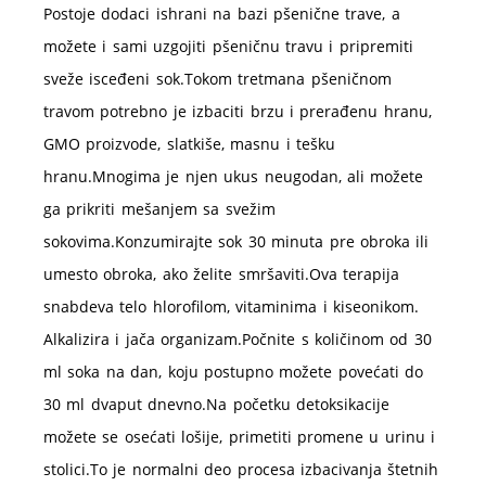
Postoje dodaci ishrani na bazi pšenične trave, a
možete i sami uzgojiti pšeničnu travu i pripremiti
sveže isceđeni
sok.Tokom
tretmana pšeničnom
travom potrebno je izbaciti brzu i prerađenu hranu,
GMO proizvode, slatkiše, masnu i tešku
hranu.Mnogima je njen ukus neugodan, ali možete
ga prikriti mešanjem sa svežim
sokovima.Konzumirajte sok 30 minuta pre obroka ili
umesto obroka, ako želite smrš
aviti.Ova
terapija
snabdeva telo hlorofilom, vitaminima i kiseonikom.
Alkalizira i jača
organizam.Počnite
s količinom od 30
ml soka na dan, koju postupno možete povećati do
30 ml dvaput
dnevno.Na
početku detoksikacije
možete se osećati lošije, primetiti promene u urinu i
stolici.To
je normalni deo procesa izbacivanja štetnih