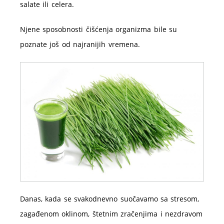
salate ili
celera.
Njene
sposobnosti čišćenja organizma bile su
poznate još od najranijih vremena.
Danas, kada se svakodnevno suočavamo sa stresom,
zagađenom oklinom, štetnim zračenjima i nezdravom