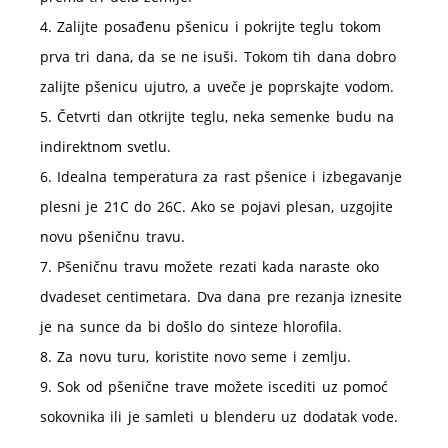
4. Zalijte posađenu pšenicu i pokrijte teglu tokom
prva tri dana, da se ne isuši. Tokom tih dana dobro
zalijte pšenicu ujutro, a uveče je poprskajte vodom.
5. Četvrti dan otkrijte teglu, neka semenke budu na
indirektnom svetlu.
6. Idealna temperatura za rast pšenice i izbegavanje
plesni je 21C do 26C. Ako se pojavi plesan, uzgojite
novu pšeničnu travu.
7. Pšeničnu travu možete rezati kada naraste oko
dvadeset centimetara. Dva dana pre rezanja iznesite
je na sunce da bi došlo do sinteze hlorofila.
8. Za novu turu, koristite novo seme i zemlju.
9. Sok od pšenične trave možete iscediti uz pomoć
sokovnika ili je samleti u blenderu uz dodatak vode.