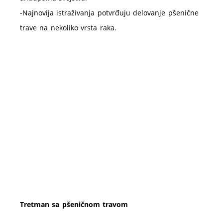
-Najnovija istraživanja potvrđuju delovanje pšenične
trave na nekoliko vrsta raka.
Tretman sa pšeničnom travom