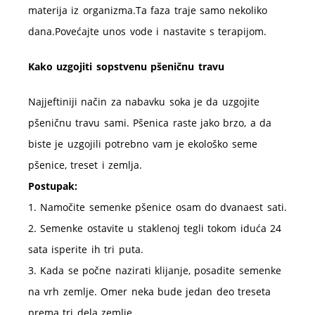
materija iz
organizma.Ta
faza traje samo nekoliko
dana.Povećajte
unos vode i nastavite s terapijom.
Kako uzgojiti sopstvenu pšeničnu travu
Najjeftiniji način za nabavku soka je da uzgojite
pšeničnu travu sami. Pšenica raste jako brzo, a da
biste je uzgojili potrebno vam je ekološko seme
pšenice, treset i zemlja.
Postupak:
1. Namočite semenke pšenice osam do dvanaest sati.
2. Semenke ostavite u staklenoj tegli tokom iduća 24
sata isperite ih tri puta.
3. Kada se počne nazirati klijanje, posadite semenke
na vrh zemlje. Omer neka bude jedan deo treseta
prema tri dela zemlje.