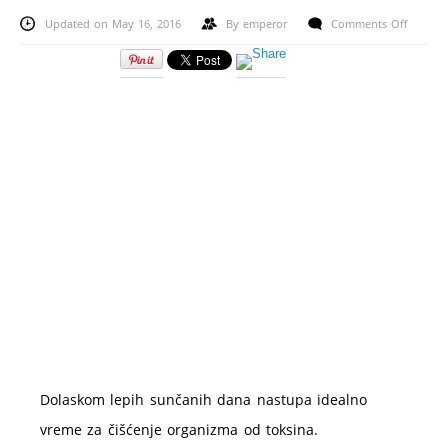
on
Updated on May 16, 2016
By
emperor
Comments Off
Pomladi
se
i
detoksi
pomoć
mlade
pšenice!
Dolaskom lepih sunčanih dana nastupa idealno
vreme za čišćenje organizma od toksina.