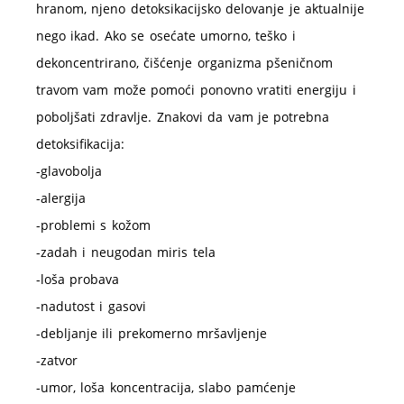
hranom, njeno detoksikacijsko delovanje je aktualnije
nego ikad. Ako se osećate umorno, teško i
dekoncentrirano, čišćenje organizma pšeničnom
travom vam može pomoći ponovno vratiti energiju i
poboljšati zdravlje. Znakovi da vam je potrebna
detoksifikacija:
-glavobolja
-alergija
-problemi s kožom
-zadah i neugodan miris tela
-loša probava
-nadutost i gasovi
-debljanje ili prekomerno mršavljenje
-zatvor
-umor, loša koncentracija, slabo pamćenje