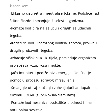
kiseonikom.
-Efikasno čisti jetru i neutrališe toksine. Podstiče rad
štitne žlezde i smanjuje kiselost organizma.
-Pomaže kod čira na želucu i drugih želudačnih
tegoba.
-Koristi se kod ulceroznog kolitisa, zatvora, proliva i
drugih probavnih tegoba.
-Izbacuje višak sluzi iz tijela, pomlađuje organizam,
prolepšava kožu, kosu i nokte.
-Jača imunitet i podiže nivo energije. Odlična je
pomoć u procesu zdravog mršavljenja.
-Smanjuje uticaj zračenja zahvaljujući antiupalnom
enzimu SOD-u (super-oksid-dismutazi).
-Pomaže kod nesanice, podsdtiče plodnost i ima
antiupalna svojstva.