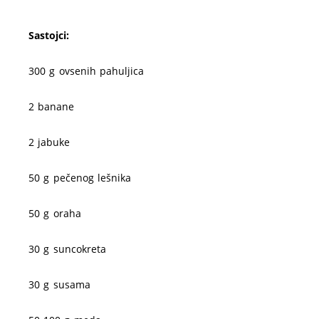
Sastojci:
300 g ovsenih pahuljica
2 banane
2 jabuke
50 g pečenog lešnika
50 g oraha
30 g suncokreta
30 g susama