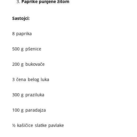
Paprike punjene žitom
Sastojci:
8 paprika
500 g pšenice
200 g bukovače
3 čena belog luka
300 g praziluka
100 g paradajza
½ kašičice slatke pavlake