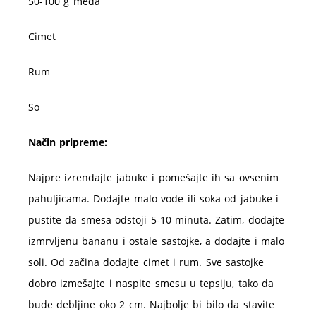
50-100 g meda
Cimet
Rum
So
Način pripreme:
Najpre izrendajte jabuke i pomešajte ih sa ovsenim
pahuljicama. Dodajte malo vode ili soka od jabuke i
pustite da smesa odstoji 5-10 minuta. Zatim, dodajte
izmrvljenu bananu i ostale sastojke, a dodajte i malo
soli. Od začina dodajte cimet i rum. Sve sastojke
dobro izmešajte i naspite smesu u tepsiju, tako da
bude debljine oko 2 cm. Najbolje bi bilo da stavite