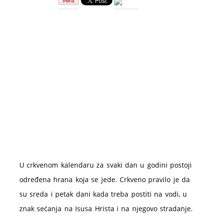
na
vodi
–
jelovnik
i
iskustva
U crkvenom kalendaru za svaki dan u godini postoji
određena hrana koja se jede. Crkveno pravilo je da
su sreda i petak dani kada treba postiti na vodi, u
znak sećanja na Isusa Hrista i na njegovo stradanje.