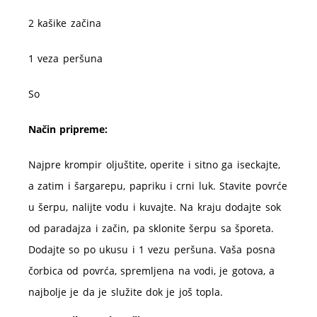
2 kašike začina
1 veza peršuna
So
Način pripreme:
Najpre krompir oljuštite, operite i sitno ga iseckajte,
a zatim i šargarepu, papriku i crni luk. Stavite povrće
u šerpu, nalijte vodu i kuvajte. Na kraju dodajte sok
od paradajza i začin, pa sklonite šerpu sa šporeta.
Dodajte so po ukusu i 1 vezu peršuna. Vaša posna
čorbica od povrća, spremljena na vodi, je gotova, a
najbolje je da je služite dok je još topla.