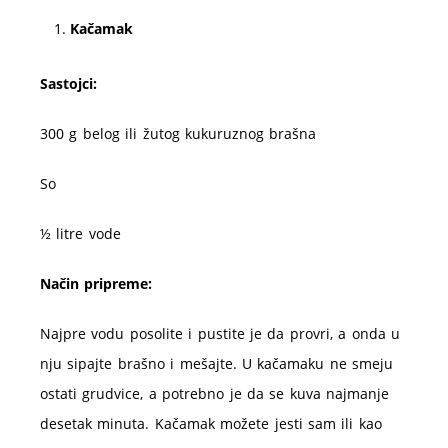
Kačamak
Sastojci:
300 g belog ili žutog kukuruznog brašna
So
½ litre vode
Način pripreme:
Najpre vodu posolite i pustite je da provri, a onda u
nju sipajte brašno i mešajte. U kačamaku ne smeju
ostati grudvice, a potrebno je da se kuva najmanje
desetak minuta. Kačamak možete jesti sam ili kao