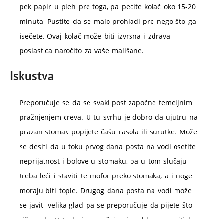
pek papir u pleh pre toga, pa pecite kolač oko 15-20
minuta. Pustite da se malo prohladi pre nego što ga
isečete. Ovaj kolač može biti izvrsna i zdrava
poslastica naročito za vaše mališane.
Iskustva
Preporučuje se da se svaki post započne temeljnim
pražnjenjem creva. U tu svrhu je dobro da ujutru na
prazan stomak popijete čašu rasola ili surutke. Može
se desiti da u toku prvog dana posta na vodi osetite
neprijatnost i bolove u stomaku, pa u tom slučaju
treba leći i staviti termofor preko stomaka, a i noge
moraju biti tople. Drugog dana posta na vodi može
se javiti velika glad pa se preporučuje da pijete što