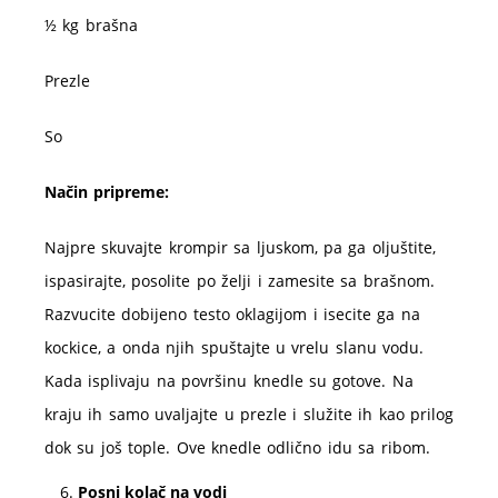
½ kg brašna
Prezle
So
Način pripreme:
Najpre skuvajte krompir sa ljuskom, pa ga oljuštite,
ispasirajte, posolite po želji i zamesite sa brašnom.
Razvucite dobijeno testo oklagijom i isecite ga na
kockice, a onda njih spuštajte u vrelu slanu vodu.
Kada isplivaju na površinu knedle su gotove. Na
kraju ih samo uvaljajte u prezle i služite ih kao prilog
dok su još tople. Ove knedle odlično idu sa ribom.
Posni kolač na vodi