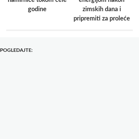
namirnice tokom cele
energijom nakon
godine
zimskih dana i
pripremiti za proleće
POGLEDAJTE: