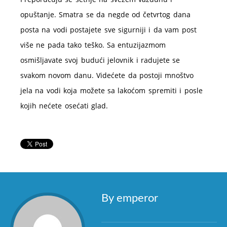
opuštanje. Smatra se da negde od četvrtog dana
posta na vodi postajete sve sigurniji i da vam post
više ne pada tako teško. Sa entuzijazmom
osmišljavate svoj budući jelovnik i radujete se
svakom novom danu. Videćete da postoji mnoštvo
jela na vodi koja možete sa lakoćom spremiti i posle
kojih nećete osećati glad.
By emperor