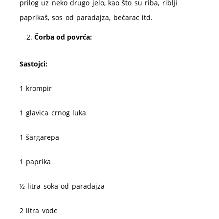
prilog uz neko drugo jelo, kao što su riba, riblji
paprikaš, sos od paradajza, bećarac itd.
Čorba od povrća:
Sastojci:
1 krompir
1 glavica crnog luka
1 šargarepa
1 paprika
½ litra soka od paradajza
2 litra vode