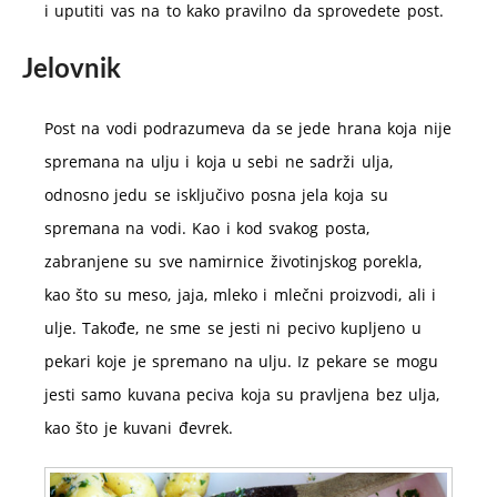
i uputiti vas na to kako pravilno da sprovedete post.
Jelovnik
Post na vodi podrazumeva da se jede hrana koja nije
spremana na ulju i koja u sebi ne sadrži ulja,
odnosno jedu se isključivo posna jela koja su
spremana na vodi. Kao i kod svakog posta,
zabranjene su sve namirnice životinjskog porekla,
kao što su meso, jaja, mleko i mlečni proizvodi, ali i
ulje. Takođe, ne sme se jesti ni pecivo kupljeno u
pekari koje je spremano na ulju. Iz pekare se mogu
jesti samo kuvana peciva koja su pravljena bez ulja,
kao što je kuvani đevrek.