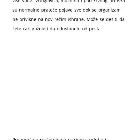
više vode. Vrtoglavica, mučnina i pad krvnog pritiska
su normalne prateće pojave sve dok se organizam
ne privikne na nov režim ishrane. Može se desiti da
ćete čak poželeti da odustanete od posta.
Preporučuju se šetnje na svežem vazduhu i