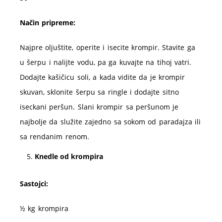
Način pripreme:
Najpre oljuštite, operite i isecite krompir. Stavite ga
u šerpu i nalijte vodu, pa ga kuvajte na tihoj vatri.
Dodajte kašičicu soli, a kada vidite da je krompir
skuvan, sklonite šerpu sa ringle i dodajte sitno
iseckani peršun. Slani krompir sa peršunom je
najbolje da služite zajedno sa sokom od paradajza ili
sa rendanim renom.
Knedle od krompira
Sastojci:
½ kg krompira