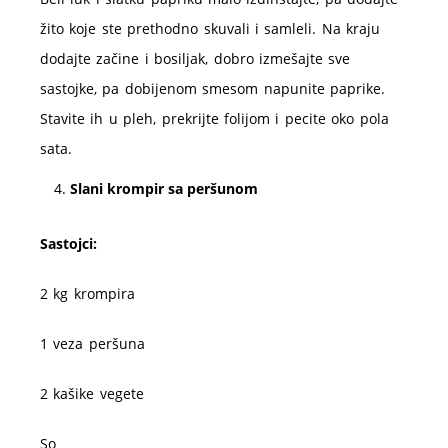
žito koje ste prethodno skuvali i samleli. Na kraju
dodajte začine i bosiljak, dobro izmešajte sve
sastojke, pa dobijenom smesom napunite paprike.
Stavite ih u pleh, prekrijte folijom i pecite oko pola
sata.
Slani krompir sa peršunom
Sastojci:
2 kg krompira
1 veza peršuna
2 kašike vegete
So