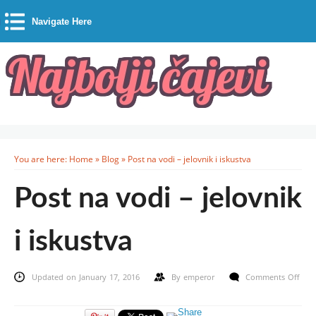
Navigate Here
You are here:
Home
»
Blog
»
Post na vodi – jelovnik i iskustva
Post na vodi – jelovnik
i iskustva
Updated on January 17, 2016
By
emperor
Comments Off
on
Post