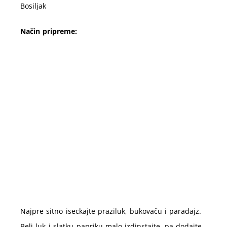
Bosiljak
Način pripreme:
Najpre sitno iseckajte praziluk, bukovaču i paradajz.
Beli luk i slatku papriku malo izdinstajte, pa dodajte