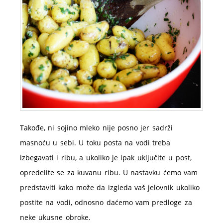
Takođe, ni sojino mleko nije posno jer sadrži
masnoću u sebi. U toku posta na vodi treba
izbegavati i ribu, a ukoliko je ipak uključite u post,
opredelite se za kuvanu ribu. U nastavku ćemo vam
predstaviti kako može da izgleda vaš jelovnik ukoliko
postite na vodi, odnosno daćemo vam predloge za
neke ukusne obroke.