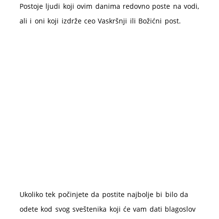
Postoje ljudi koji ovim danima redovno poste na vodi,
ali i oni koji izdrže ceo Vaskršnji ili Božićni post.
Ukoliko tek počinjete da postite najbolje bi bilo da
odete kod svog sveštenika koji će vam dati blagoslov