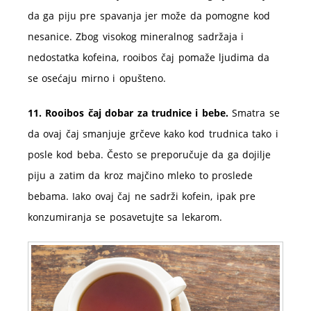
da ga piju pre spavanja jer može da pomogne kod
nesanice. Zbog visokog mineralnog sadržaja i
nedostatka kofeina, rooibos čaj pomaže ljudima da
se osećaju mirno i opušteno.
11. Rooibos čaj dobar za trudnice i bebe.
Smatra se
da ovaj čaj smanjuje grčeve kako kod trudnica tako i
posle kod beba. Često se preporučuje da ga dojilje
piju a zatim da kroz majčino mleko to proslede
bebama. Iako ovaj čaj ne sadrži kofein, ipak pre
konzumiranja se posavetujte sa lekarom.