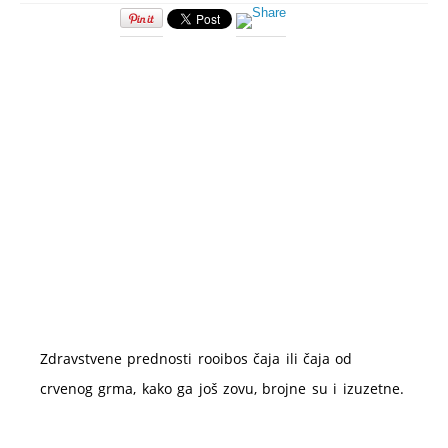
Rooibos
(crveni)
čaj
–
dejstvo
i
priprema
Zdravstvene prednosti rooibos čaja ili čaja od
crvenog grma, kako ga još zovu, brojne su i izuzetne.