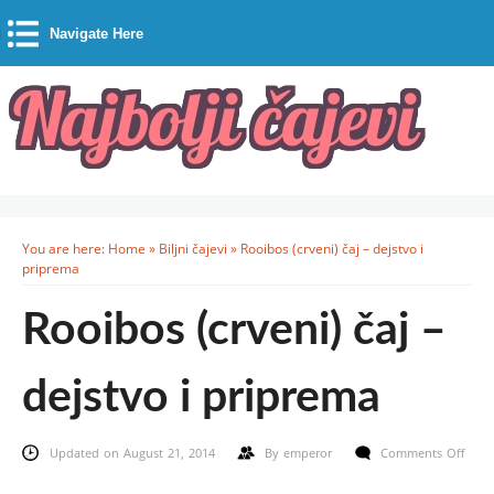
Navigate Here
You are here:
Home
»
Biljni čajevi
»
Rooibos (crveni) čaj – dejstvo i
priprema
Rooibos (crveni) čaj –
dejstvo i priprema
Updated on August 21, 2014
By
emperor
Comments Off
on