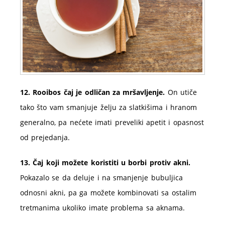
12. Rooibos čaj je odličan za mršavljenje.
On utiče
tako što vam smanjuje želju za slatkišima i hranom
generalno, pa nećete imati preveliki apetit i opasnost
od prejedanja.
13. Čaj koji možete koristiti u borbi protiv akni.
Pokazalo se da deluje i na smanjenje bubuljica
odnosni akni, pa ga možete kombinovati sa ostalim
tretmanima ukoliko imate problema sa aknama.