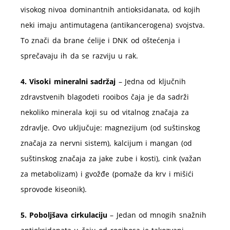
visokog nivoa dominantnih antioksidanata, od kojih
neki imaju antimutagena (antikancerogena) svojstva.
To znači da brane ćelije i DNK od oštećenja i
sprečavaju ih da se razviju u rak.
4. Visoki mineralni sadržaj
– Jedna od ključnih
zdravstvenih blagodeti rooibos čaja je da sadrži
nekoliko minerala koji su od vitalnog značaja za
zdravlje. Ovo uključuje: magnezijum (od suštinskog
značaja za nervni sistem), kalcijum i mangan (od
suštinskog značaja za jake zube i kosti), cink (važan
za metabolizam) i gvožđe (pomaže da krv i mišići
sprovode kiseonik).
5. Poboljšava cirkulaciju
– Jedan od mnogih snažnih