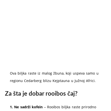
Ova biljka raste iz malog žbuna, koji uspeva samo u
regionu Cedarberg blizu Kejptauna u Južnoj Africi.
Za šta je dobar rooibos čaj?
1. Ne sadrži kofein
– Rooibos biljka raste prirodno