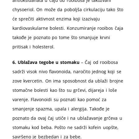
antioksidanata u čaju od rooibosa je takozvani
chysoeriol. On može da poboljša cirkulaciju tako što
će sprečiti aktivnost enzima koji izazivaju
kardiovaskularne bolesti. Konzumiranje rooibos čaja
takođe je poznato po tome što smanjuje krvni
pritisak i holesterol.
6. Ublažava tegobe u stomaku
– Čaj od rooibosa
sadrži visok nivo flavonoida, naročito jednog koji se
zove kvercetin. On ima sposobnost da ublaži brojne
stomačne bolesti kao što su grčevi, dijareja i loše
varenje. Flavonoidi su poznati kao pomoć za
smanjenje spazma, upala i alergija. Takođe je
poznato da ovaj čaj utiče i na ublažavanje grčeva u
stomaku kod beba. Pošto ne sadrži kofein uopšte,
savršeno je bezbedan i za bebe.