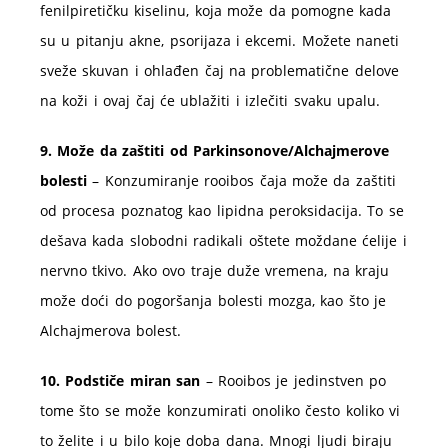
fenilpiretičku kiselinu, koja može da pomogne kada
su u pitanju akne, psorijaza i ekcemi. Možete naneti
sveže skuvan i ohlađen čaj na problematične delove
na koži i ovaj čaj će ublažiti i izlečiti svaku upalu.
9. Može da zaštiti od Parkinsonove/Alchajmerove
bolesti
– Konzumiranje rooibos čaja može da zaštiti
od procesa poznatog kao lipidna peroksidacija. To se
dešava kada slobodni radikali oštete moždane ćelije i
nervno tkivo. Ako ovo traje duže vremena, na kraju
može doći do pogoršanja bolesti mozga, kao što je
Alchajmerova bolest.
10. Podstiče miran san
– Rooibos je jedinstven po
tome što se može konzumirati onoliko često koliko vi
to želite i u bilo koje doba dana. Mnogi ljudi biraju