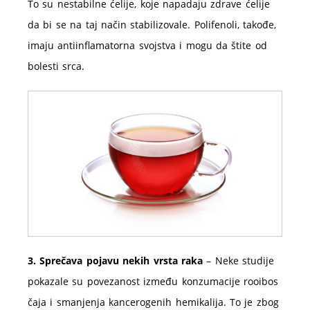
To su nestabilne ćelije, koje napadaju zdrave ćelije
da bi se na taj način stabilizovale. Polifenoli, takođe,
imaju antiinflamatorna svojstva i mogu da štite od
bolesti srca.
3. Sprečava pojavu nekih vrsta raka
– Neke studije
pokazale su povezanost između konzumacije rooibos
čaja i smanjenja kancerogenih hemikalija. To je zbog