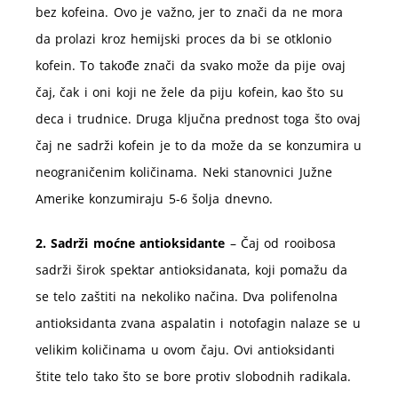
bez kofeina. Ovo je važno, jer to znači da ne mora
da prolazi kroz hemijski proces da bi se otklonio
kofein. To takođe znači da svako može da pije ovaj
čaj, čak i oni koji ne žele da piju kofein, kao što su
deca i trudnice. Druga ključna prednost toga što ovaj
čaj ne sadrži kofein je to da može da se konzumira u
neograničenim količinama. Neki stanovnici Južne
Amerike konzumiraju 5-6 šolja dnevno.
2. Sadrži moćne antioksidante
– Čaj od rooibosa
sadrži širok spektar antioksidanata, koji pomažu da
se telo zaštiti na nekoliko načina. Dva polifenolna
antioksidanta zvana aspalatin i notofagin nalaze se u
velikim količinama u ovom čaju. Ovi antioksidanti
štite telo tako što se bore protiv slobodnih radikala.