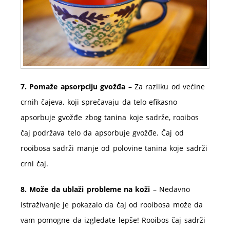
7. Pomaže apsorpciju gvožđa
– Za razliku od većine
crnih čajeva, koji sprečavaju da telo efikasno
apsorbuje gvožđe zbog tanina koje sadrže, rooibos
čaj podržava telo da apsorbuje gvožđe. Čaj od
rooibosa sadrži manje od polovine tanina koje sadrži
crni čaj.
8. Može da ublaži probleme na koži
– Nedavno
istraživanje je pokazalo da čaj od rooibosa može da
vam pomogne da izgledate lepše! Rooibos čaj sadrži