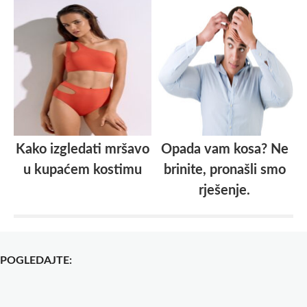
Kako izgledati mršavo
Opada vam kosa? Ne
u kupaćem kostimu
brinite, pronašli smo
rješenje.
POGLEDAJTE: