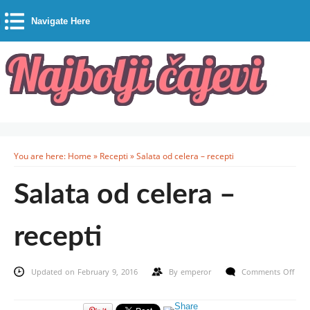
Navigate Here
You are here:
Home
»
Recepti
»
Salata od celera – recepti
Salata od celera –
recepti
Updated on February 9, 2016
By
emperor
Comments Off
on
Salata