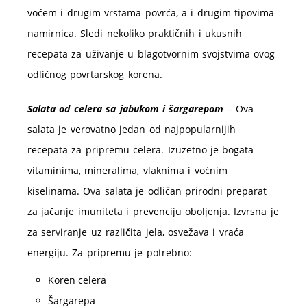
voćem i drugim vrstama povrća, a i drugim tipovima
namirnica. Sledi nekoliko praktičnih i ukusnih
recepata za uživanje u blagotvornim svojstvima ovog
odličnog povrtarskog korena.
Salata od celera sa jabukom i šargarepom
– Ova
salata je verovatno jedan od najpopularnijih
recepata za pripremu celera. Izuzetno je bogata
vitaminima, mineralima, vlaknima i voćnim
kiselinama. Ova salata je odličan prirodni preparat
za jačanje imuniteta i prevenciju oboljenja. Izvrsna je
za serviranje uz različita jela, osvežava i vraća
energiju. Za pripremu je potrebno:
Koren celera
Šargarepa