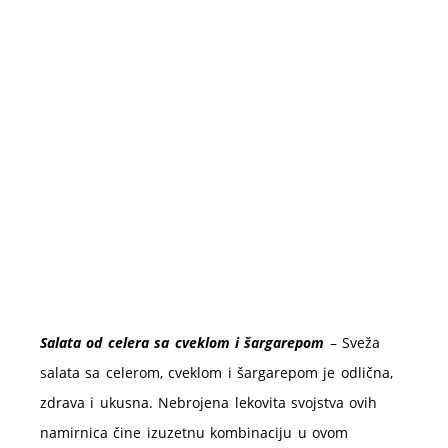
Salata od celera sa cveklom i šargarepom
– Sveža
salata sa celerom, cveklom i šargarepom je odlična,
zdrava i ukusna. Nebrojena lekovita svojstva ovih
namirnica čine izuzetnu kombinaciju u ovom