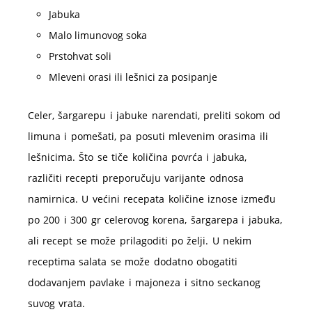
Jabuka
Malo limunovog soka
Prstohvat soli
Mleveni orasi ili lešnici za posipanje
Celer, šargarepu i jabuke narendati, preliti sokom od
limuna i pomešati, pa posuti mlevenim orasima ili
lešnicima. Što se tiče količina povrća i jabuka,
različiti recepti preporučuju varijante odnosa
namirnica. U većini recepata količine iznose između
po 200 i 300 gr celerovog korena, šargarepa i jabuka,
ali recept se može prilagoditi po želji. U nekim
receptima salata se može dodatno obogatiti
dodavanjem pavlake i majoneza i sitno seckanog
suvog vrata.