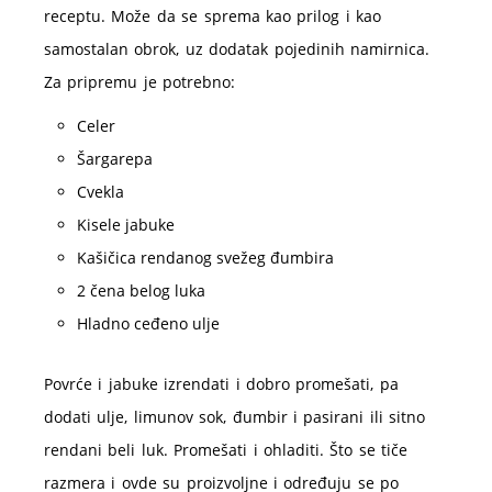
receptu. Može da se sprema kao prilog i kao
samostalan obrok, uz dodatak pojedinih namirnica.
Za pripremu je potrebno:
Celer
Šargarepa
Cvekla
Kisele jabuke
Kašičica rendanog svežeg đumbira
2 čena belog luka
Hladno ceđeno ulje
Povrće i jabuke izrendati i dobro promešati, pa
dodati ulje, limunov sok, đumbir i pasirani ili sitno
rendani beli luk. Promešati i ohladiti. Što se tiče
razmera i ovde su proizvoljne i određuju se po