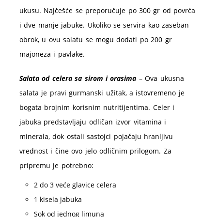
ukusu. Najčešće se preporučuje po 300 gr od povrća
i dve manje jabuke. Ukoliko se servira kao zaseban
obrok, u ovu salatu se mogu dodati po 200 gr
majoneza i pavlake.
Salata od celera sa sirom i orasima
– Ova ukusna
salata je pravi gurmanski užitak, a istovremeno je
bogata brojnim korisnim nutritijentima. Celer i
jabuka predstavljaju odličan izvor vitamina i
minerala, dok ostali sastojci pojačaju hranljivu
vrednost i čine ovo jelo odličnim prilogom. Za
pripremu je potrebno:
2 do 3 veće glavice celera
1 kisela jabuka
Sok od jednog limuna