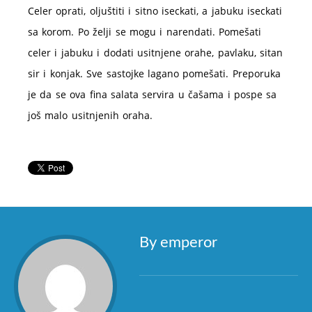
Celer oprati, oljuštiti i sitno iseckati, a jabuku iseckati
sa korom. Po želji se mogu i narendati. Pomešati
celer i jabuku i dodati usitnjene orahe, pavlaku, sitan
sir i konjak. Sve sastojke lagano pomešati. Preporuka
je da se ova fina salata servira u čašama i pospe sa
još malo usitnjenih oraha.
By emperor