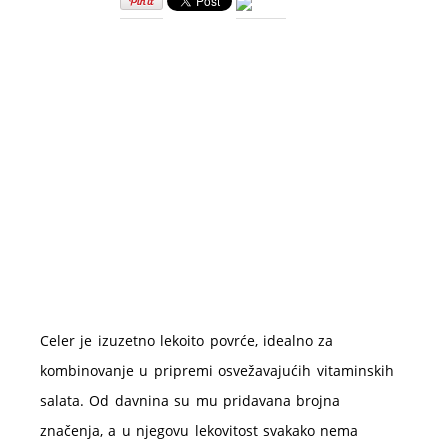
od
celera
–
recepti
Celer je izuzetno lekoito povrće, idealno za
kombinovanje u pripremi osvežavajućih vitaminskih
salata. Od davnina su mu pridavana brojna
značenja, a u njegovu lekovitost svakako nema