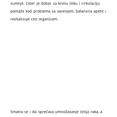
sumnje. Celer je dobar za krvnu sliku i cirkulaciju,
pomaže kod problema sa varenjem, balansira apetit i
revitalizuje ceo organizam.
Smatra se i da sprečava umnožavanje ćelija raka, a