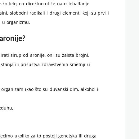
dsko telo, on direktno utiče na oslobađanje
ni, slobodni radikali i drugi elementi koji su prvi i
i u organizmu.
aronije?
ati sirup od aronije, oni su zaista brojni.
 stanja ili prisustva zdravstvenih smetnji u
 organizam (kao što su duvanski dim, alkohol i
zduhu,
recimo ukoliko za to postoji genetska ili druga