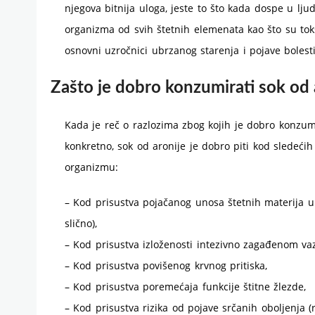
njegova bitnija uloga, jeste to što kada dospe u lju
organizma od svih štetnih elemenata kao što su toksi
osnovni uzročnici ubrzanog starenja i pojave bolest
Zašto je dobro konzumirati sok od 
Kada je reč o razlozima zbog kojih je dobro konzumir
konkretno, sok od aronije je dobro piti kod sledećih
organizmu:
– Kod prisustva pojačanog unosa štetnih materija u
slično),
– Kod prisustva izloženosti intezivno zagađenom va
– Kod prisustva povišenog krvnog pritiska,
– Kod prisustva poremećaja funkcije štitne žlezde,
– Kod prisustva rizika od pojave srčanih oboljenja (