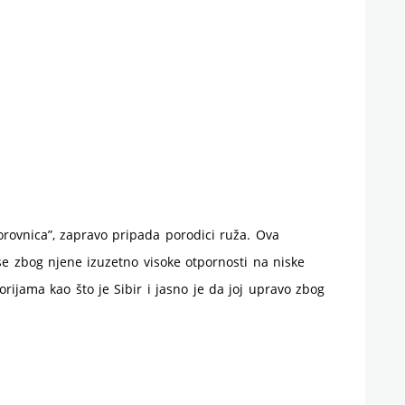
zdravlje
i
recept
borovnica”, zapravo pripada porodici ruža. Ova
 se zbog njene izuzetno visoke otpornosti na niske
rijama kao što je Sibir i jasno je da joj upravo zbog