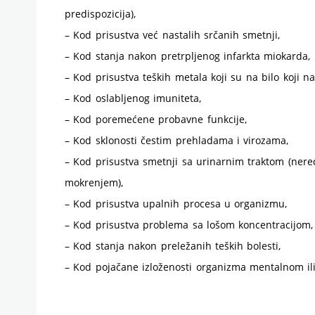
predispozicija),
– Kod prisustva već nastalih srčanih smetnji,
– Kod stanja nakon pretrpljenog infarkta miokarda,
– Kod prisustva teških metala koji su na bilo koji n
– Kod oslabljenog imuniteta,
– Kod poremećene probavne funkcije,
– Kod sklonosti čestim prehladama i virozama,
– Kod prisustva smetnji sa urinarnim traktom (nere
mokrenjem),
– Kod prisustva upalnih procesa u organizmu,
– Kod prisustva problema sa lošom koncentracijom,
– Kod stanja nakon preležanih teških bolesti,
– Kod pojačane izloženosti organizma mentalnom ili