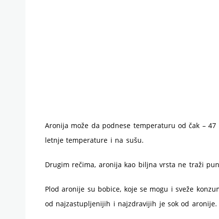
Aronija može da podnese temperaturu od čak – 47 st
letnje temperature i na sušu.
Drugim rečima, aronija kao biljna vrsta ne traži pu
Plod aronije su bobice, koje se mogu i sveže konzumi
od najzastupljenijih i najzdravijih je sok od aronije.