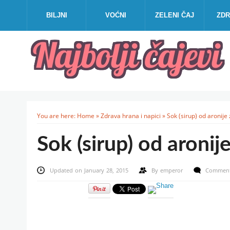
BILJNI
VOĆNI
ZELENI ČAJ
ZDR
You are here:
Home
»
Zdrava hrana i napici
»
Sok (sirup) od aronije 
Sok (sirup) od aronije
Updated on January 28, 2015
By
emperor
Comment