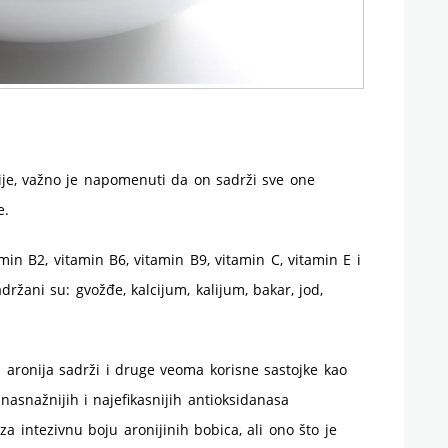
ije, važno je napomenuti da on sadrži sve one
e.
min B2, vitamin B6, vitamin B9, vitamin C, vitamin E i
držani su: gvožđe, kalcijum, kalijum, bakar, jod,
aronija sadrži i druge veoma korisne sastojke kao
nasnažnijih i najefikasnijih antioksidanasa
za intezivnu boju aronijinih bobica, ali ono što je