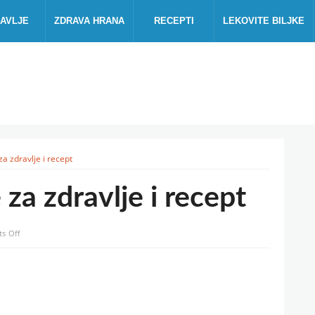
AVLJE
ZDRAVA HRANA
RECEPTI
LEKOVITE BILJKE
za zdravlje i recept
 za zdravlje i recept
on
s Off
Sok
(sirup)
od
aronije
za