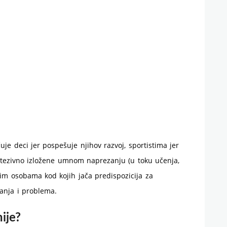
je deci jer pospešuje njihov razvoj, sportistima jer
intezivno izložene umnom naprezanju (u toku učenja,
arim osobama kod kojih jača predispozicija za
anja i problema.
ije?