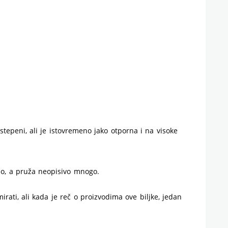
epeni, ali je istovremeno jako otporna i na visoke
no, a pruža neopisivo mnogo.
rati, ali kada je reč o proizvodima ove biljke, jedan