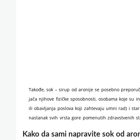
Takođe, sok – sirup od aronije se posebno preporuču
jača njihove fizičke sposobnosti, osobama koje su 
ili obavljanja poslova koji zahtevaju umni rad) i st
nastanak svih vrsta gore pomenutih zdravstvenih st
Kako da sami napravite sok od aron