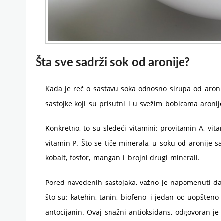
Šta sve sadrži sok od aronije?
Kada je reč o sastavu soka odnosno sirupa od aron
sastojke koji su prisutni i u svežim bobicama aronij
Konkretno, to su sledeći vitamini: provitamin A, vita
vitamin P. Što se tiče minerala, u soku od aronije sa
kobalt, fosfor, mangan i brojni drugi minerali.
Pored navedenih sastojaka, važno je napomenuti da 
što su: katehin, tanin, biofenol i jedan od uopšteno 
antocijanin. Ovaj snažni antioksidans, odgovoran je 