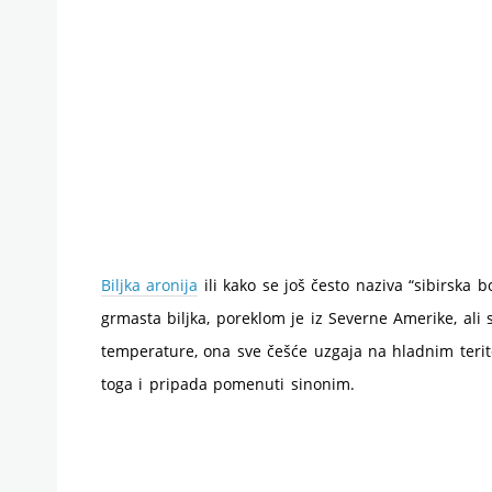
Biljka aronija
ili kako se još često naziva “sibirska 
grmasta biljka, poreklom je iz Severne Amerike, ali
temperature, ona sve češće uzgaja na hladnim terito
toga i pripada pomenuti sinonim.