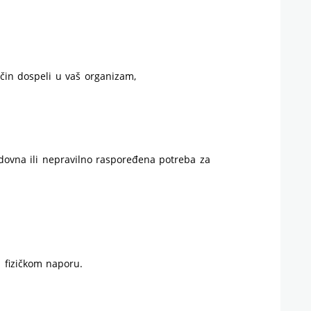
ačin dospeli u vaš organizam,
dovna ili nepravilno raspoređena potreba za
 fizičkom naporu.