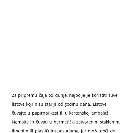
Za pripremu čaja od dunje, najbolje je koristiti suve
listove koji nisu stariji od godinu dana. Listove
čuvajte u papirnoj kesi ili u kartonskoj ambalaži.
Nemojte ih čuvati u hermetički zatvorenim staklenim,
limenim ili plastičnim posudama, jer može doći do