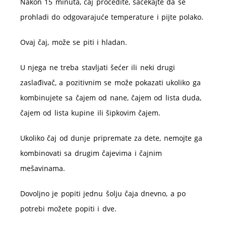
Nakon 15 minuta, čaj procedite, sačekajte da se
prohladi do odgovarajuće temperature i pijte polako.
Ovaj čaj, može se piti i hladan.
U njega ne treba stavljati šećer ili neki drugi
zaslađivač, a pozitivnim se može pokazati ukoliko ga
kombinujete sa čajem od nane, čajem od lista duda,
čajem od lista kupine ili šipkovim čajem.
Ukoliko čaj od dunje pripremate za dete, nemojte ga
kombinovati sa drugim čajevima i čajnim
mešavinama.
Dovoljno je popiti jednu šolju čaja dnevno, a po
potrebi možete popiti i dve.