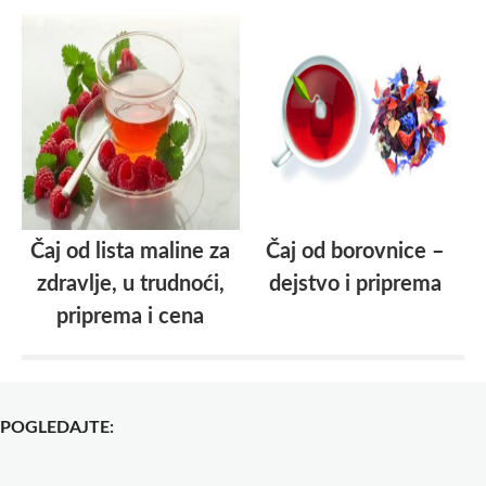
Čaj od lista maline za
Čaj od borovnice –
zdravlje, u trudnoći,
dejstvo i priprema
priprema i cena
POGLEDAJTE: