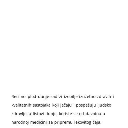
Recimo, plod dunje sadrži izobilje izuzetno zdravih i
kvalitetnih sastojaka koji jačaju i pospešuju ljudsko
zdravlje, a listovi dunje, koriste se od davnina u
narodnoj medicini za pripremu lekovitog čaja.