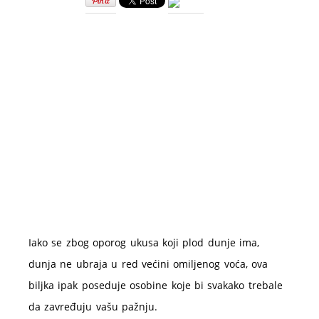
od
dunje
–
lekovitost
i
priprema
Iako se zbog oporog ukusa koji plod dunje ima,
dunja ne ubraja u red većini omiljenog voća, ova
biljka ipak poseduje osobine koje bi svakako trebale
da zavređuju vašu pažnju.