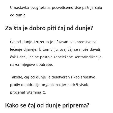
U nastavku ovog teksta, posvetićemo više pažnje čaju
od dunje.
Za šta je dobro piti čaj od dunje?
Čaj od dunje, izuzetno je efikasan kao sredstvo za
lečenje dijareje. U tom cilju, ovaj čaj se može davati
čak i deci, jer ne postoje zabeležene kontraindikacije
nakon njegove upotrebe.
Takođe, čaj od dunje je delotvoran i kao sredstvo
protiv dehidracije organizma, jer sadrži visok
procenat vitamina C.
Kako se čaj od dunje priprema?