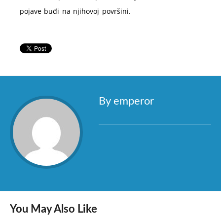
pojave buđi na njihovoj površini.
By emperor
You May Also Like