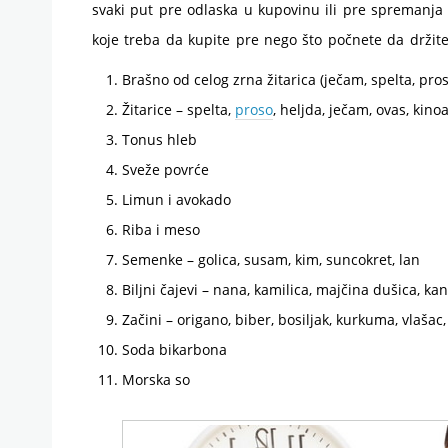
svaki put pre odlaska u kupovinu ili pre spremanja
koje treba da kupite pre nego što počnete da držite
Brašno od celog zrna žitarica (ječam, spelta, proso
Žitarice – spelta,
proso
, heljda, ječam, ovas, kino
Tonus hleb
Sveže povrće
Limun i avokado
Riba i meso
Semenke – golica, susam, kim, suncokret, lan
Biljni čajevi – nana, kamilica, majčina dušica, ka
Začini – origano, biber, bosiljak, kurkuma, vlašac,
Soda bikarbona
Morska so