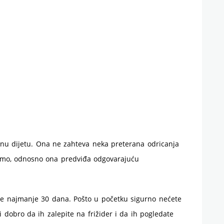
čnu dijetu. Ona ne zahteva neka preterana odricanja
edemo, odnosno ona predviđa odgovarajuću
aje najmanje 30 dana. Pošto u početku sigurno nećete
 dobro da ih zalepite na frižider i da ih pogledate