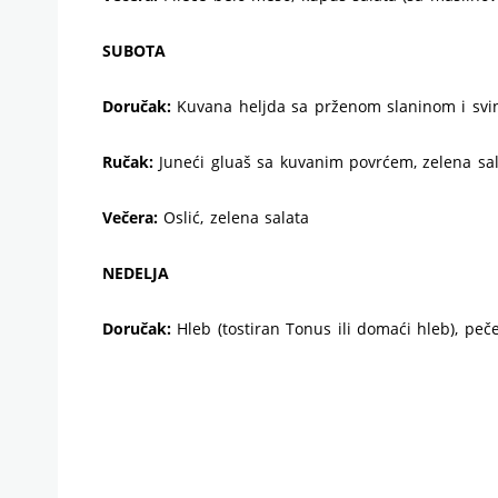
SUBOTA
Doručak:
Kuvana heljda sa prženom slaninom i svinj
Ručak:
Juneći gluaš sa kuvanim povrćem, zelena sa
Večera:
Oslić, zelena salata
NEDELJA
Doručak:
Hleb (tostiran Tonus ili domaći hleb), peče