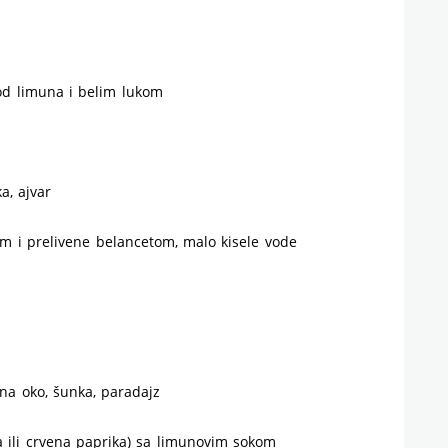
od limuna i belim lukom
a, ajvar
 i prelivene belancetom, malo kisele vode
 na oko, šunka, paradajz
ta ili crvena paprika) sa limunovim sokom