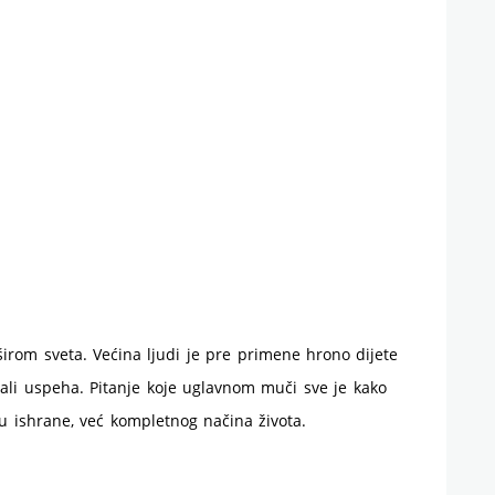
za
početnike
–
jelovnik,
iskustva
i
saveti
 širom sveta. Većina ljudi je pre primene hrono dijete
imali uspeha. Pitanje koje uglavnom muči sve je kako
 ishrane, već kompletnog načina života.