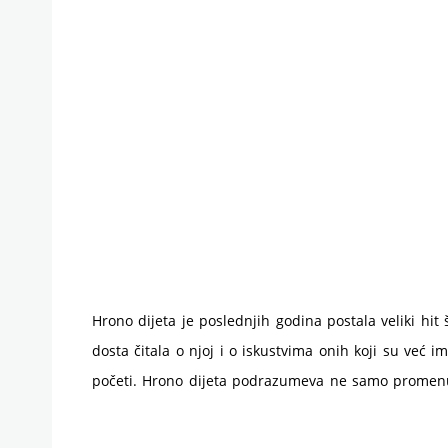
Hrono dijeta je poslednjih godina postala veliki hit
dosta čitala o njoj i o iskustvima onih koji su već 
početi. Hrono dijeta podrazumeva ne samo promenu