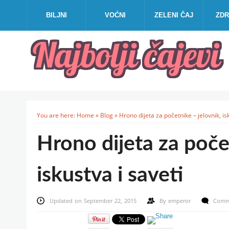
BILJNI
VOĆNI
ZELENI ČAJ
ZDR
You are here:
Home
»
Blog
»
Hrono dijeta za početnike – jelovnik, is
Hrono dijeta za poče
iskustva i saveti
Updated on September 22, 2015
By
emperor
Comm