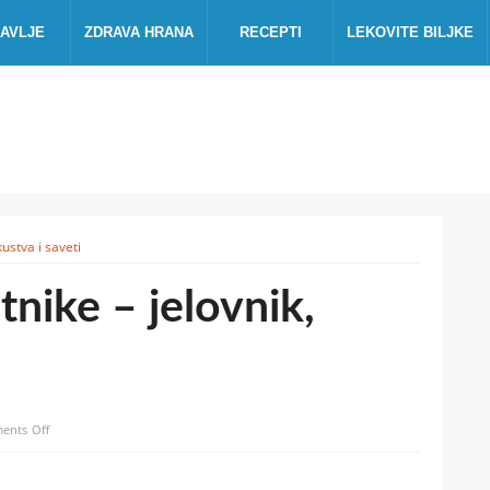
AVLJE
ZDRAVA HRANA
RECEPTI
LEKOVITE BILJKE
kustva i saveti
tnike – jelovnik,
on
ents Off
Hrono
dijeta