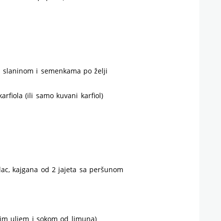
 slaninom i semenkama po želji
rfiola (ili samo kuvani karfiol)
lac, kajgana od 2 jajeta sa peršunom
vim uljem i sokom od limuna)