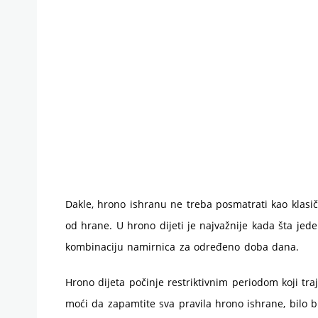
Dakle, hrono ishranu ne treba posmatrati kao klasi
od hrane. U hrono dijeti je najvažnije kada šta j
kombinaciju namirnica za određeno doba dana.
Hrono dijeta počinje restriktivnim periodom koji tr
moći da zapamtite sva pravila hrono ishrane, bilo bi