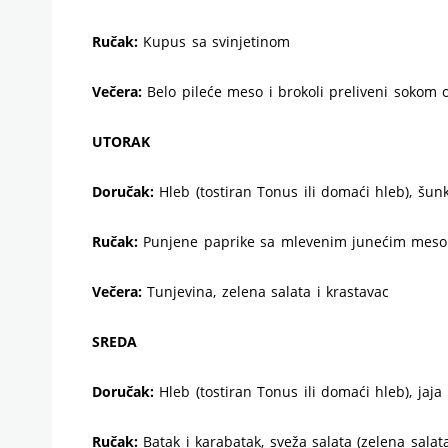
Ručak:
Kupus sa svinjetinom
Večera:
Belo pileće meso i brokoli preliveni sokom 
UTORAK
Doručak:
Hleb (tostiran Tonus ili domaći hleb), šunk
Ručak:
Punjene paprike sa mlevenim junećim mesom
Večera:
Tunjevina, zelena salata i krastavac
SREDA
Doručak:
Hleb (tostiran Tonus ili domaći hleb), jaja
Ručak:
Batak i karabatak, sveža salata (zelena sala