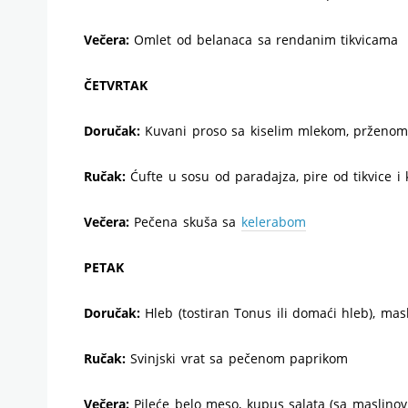
Večera:
Omlet od belanaca sa rendanim tikvicama
ČETVRTAK
Doručak:
Kuvani proso sa kiselim mlekom, prženom
Ručak:
Ćufte u sosu od paradajza, pire od tikvice i ka
Večera:
Pečena skuša sa
kelerabom
PETAK
Doručak:
Hleb (tostiran Tonus ili domaći hleb), mas
Ručak:
Svinjski vrat sa pečenom paprikom
Večera:
Pileće belo meso, kupus salata (sa maslino