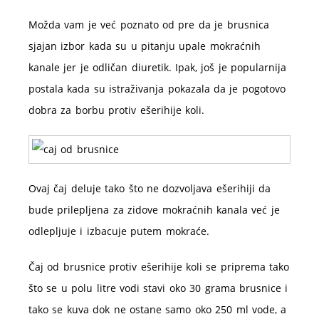
Možda vam je već poznato od pre da je brusnica
sjajan izbor kada su u pitanju upale mokraćnih
kanale jer je odličan diuretik. Ipak, još je popularnija
postala kada su istraživanja pokazala da je pogotovo
dobra za borbu protiv ešerihije koli.
Ovaj čaj deluje tako što ne dozvoljava ešerihiji da
bude prilepljena za zidove mokraćnih kanala već je
odlepljuje i izbacuje putem mokraće.
Čaj od brusnice protiv ešerihije koli se priprema tako
što se u polu litre vodi stavi oko 30 grama brusnice i
tako se kuva dok ne ostane samo oko 250 ml vode, a