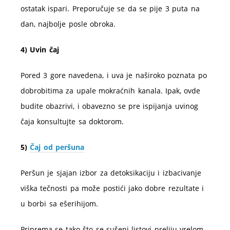
ostatak ispari. Preporučuje se da se pije 3 puta na
dan, najbolje posle obroka.
4) Uvin čaj
Pored 3 gore navedena, i uva je naširoko poznata po
dobrobitima za upale mokraćnih kanala. Ipak, ovde
budite obazrivi, i obavezno se pre ispijanja uvinog
čaja konsultujte sa doktorom.
5)
Čaj od peršuna
Peršun je sjajan izbor za detoksikaciju i izbacivanje
viška tečnosti pa može postići jako dobre rezultate i
u borbi sa ešerihijom.
Priprema se tako što se sušeni listovi preliju vrelom