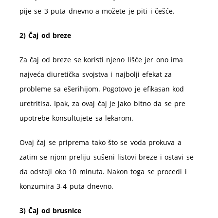
pije se 3 puta dnevno a možete je piti i češće.
2) Čaj od breze
Za čaj od breze se koristi njeno lišće jer ono ima
najveća diuretička svojstva i najbolji efekat za
probleme sa ešerihijom. Pogotovo je efikasan kod
uretritisa. Ipak, za ovaj čaj je jako bitno da se pre
upotrebe konsultujete sa lekarom.
Ovaj čaj se priprema tako što se voda prokuva a
zatim se njom preliju sušeni listovi breze i ostavi se
da odstoji oko 10 minuta. Nakon toga se procedi i
konzumira 3-4 puta dnevno.
3) Čaj od brusnice