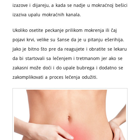
izazove i dijareju, a kada se nadje u mokraćnoj bešici
izaziva upalu mokraćnih kanala.
Ukoliko osetite peckanje prilikom mokrenja ili čaj
pojavi krvi, velike su šanse da je u pitanju ešerihija.
Jako je bitno što pre da reagujete i obratite se lekaru
da bi startovali sa lečenjem i tretmanom jer ako se
zakasni može doći i do upale bubrega i dodatno se
zakomplikovati a proces lečenja odužiti.