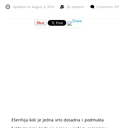
Updated on August 4, 2014
By
emperor
Comments Off
on
Lečenje
ešerihije
koli
prirodnim
putem
pomoću
čajeva
Ešerihija koli je jedna vrlo dosadna i podmukla