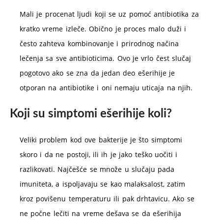
Mali je procenat ljudi koji se uz pomoć antibiotika za
kratko vreme izleče. Obično je proces malo duži i
često zahteva kombinovanje i prirodnog načina
lečenja sa sve antibioticima. Ovo je vrlo čest slučaj
pogotovo ako se zna da jedan deo ešerihije je
otporan na antibiotike i oni nemaju uticaja na njih.
Koji su simptomi ešerihije koli?
Veliki problem kod ove bakterije je što simptomi
skoro i da ne postoji, ili ih je jako teško uočiti i
razlikovati. Najčešće se množe u slučaju pada
imuniteta, a ispoljavaju se kao malaksalost, zatim
kroz povišenu temperaturu ili pak drhtavicu. Ako se
ne počne lečiti na vreme dešava se da ešerihija