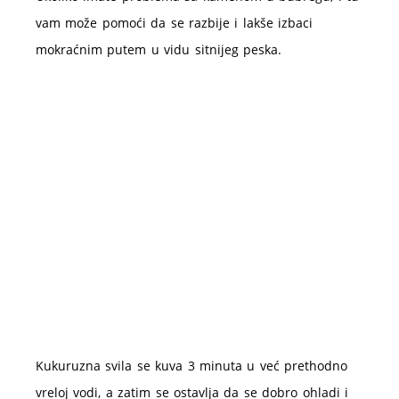
vam može pomoći da se razbije i lakše izbaci
mokraćnim putem u vidu sitnijeg peska.
Kukuruzna svila se kuva 3 minuta u već prethodno
vreloj vodi, a zatim se ostavlja da se dobro ohladi i