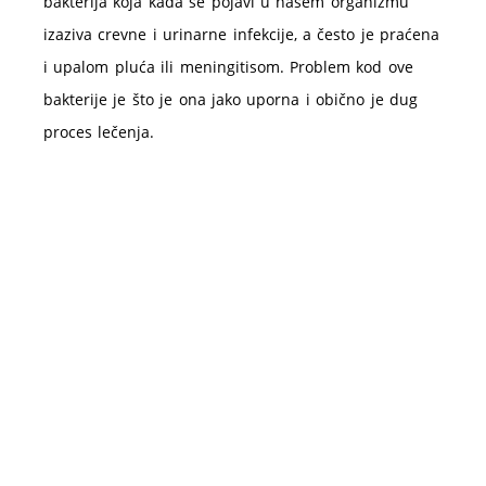
bakterija koja kada se pojavi u našem organizmu
izaziva crevne i urinarne infekcije, a često je praćena
i upalom pluća ili meningitisom. Problem kod ove
bakterije je što je ona jako uporna i obično je dug
proces lečenja.