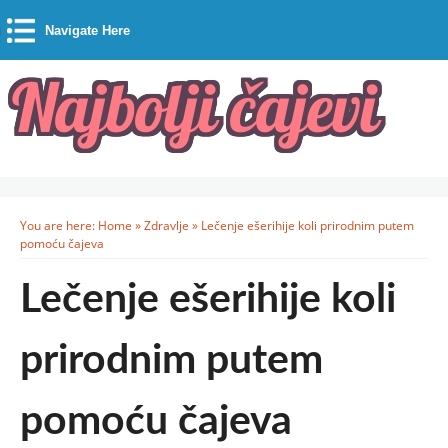
Navigate Here
You are here:
Home
»
Zdravlje
»
Lečenje ešerihije koli prirodnim putem
pomoću čajeva
Lečenje ešerihije koli
prirodnim putem
pomoću čajeva