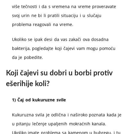
više tečnosti i da s vremena na vreme proveravate
svoj urin ne bi li pratili situaciju i u slučaju
problema reagovali na vreme.
Ukoliko se ipak desi da vas zakači ova dosadna
bakterija, pogledajte koji čajevi vam mogu pomoću
da je pobedite.
Koji čajevi su dobri u borbi protiv
ešerihije koli?
1) Čaj od kukuruzne svile
Kukuruzna svila je odlična i naširoko poznata kada je
u pitanju lečenje upaljenih mokraćnih kanala.
Ukoliko imate problema sa kamenom u bubregu, i tu