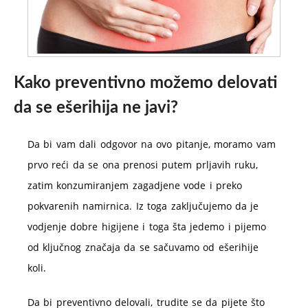
Kako preventivno možemo delovati
da se ešerihija ne javi?
Da bi vam dali odgovor na ovo pitanje, moramo vam
prvo reći da se ona prenosi putem prljavih ruku,
zatim konzumiranjem zagadjene vode i preko
pokvarenih namirnica. Iz toga zaključujemo da je
vodjenje dobre higijene i toga šta jedemo i pijemo
od ključnog značaja da se sačuvamo od ešerihije
koli.
Da bi preventivno delovali, trudite se da pijete što