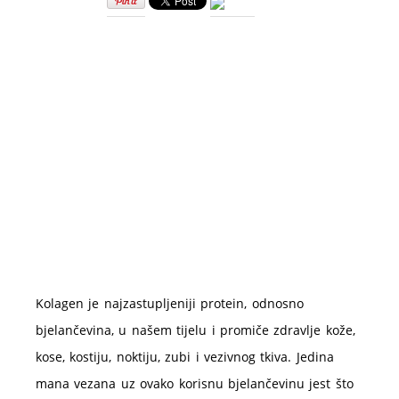
učinci
kolagena
na
kožu
Kolagen je najzastupljeniji protein, odnosno
bjelančevina, u našem tijelu i promiče zdravlje kože,
kose, kostiju, noktiju, zubi i vezivnog tkiva. Jedina
mana vezana uz ovako korisnu bjelančevinu jest što