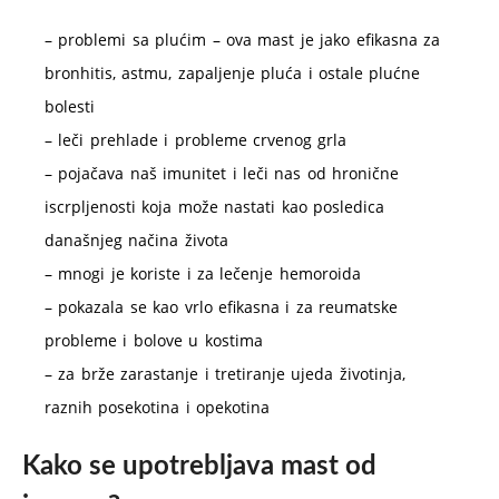
– problemi sa plućim – ova mast je jako efikasna za
bronhitis, astmu, zapaljenje pluća i ostale plućne
bolesti
– leči prehlade i probleme crvenog grla
– pojačava naš imunitet i leči nas od hronične
iscrpljenosti koja može nastati kao posledica
današnjeg načina života
– mnogi je koriste i za lečenje hemoroida
– pokazala se kao vrlo efikasna i za reumatske
probleme i bolove u kostima
– za brže zarastanje i tretiranje ujeda životinja,
raznih posekotina i opekotina
Kako se upotrebljava mast od