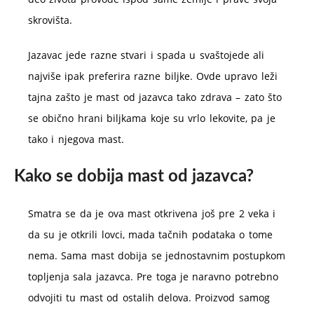
skrovišta.
Jazavac jede razne stvari i spada u svaštojede ali
najviše ipak preferira razne biljke. Ovde upravo leži
tajna zašto je mast od jazavca tako zdrava – zato što
se obično hrani biljkama koje su vrlo lekovite, pa je
tako i njegova mast.
Kako se dobija mast od jazavca?
Smatra se da je ova mast otkrivena još pre 2 veka i
da su je otkrili lovci, mada tačnih podataka o tome
nema. Sama mast dobija se jednostavnim postupkom
topljenja sala jazavca. Pre toga je naravno potrebno
odvojiti tu mast od ostalih delova. Proizvod samog