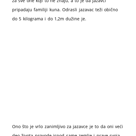
za sve one koji to ne znaju, a to je da jazavci
pripadaju familiji kuna. Odrasli jazavac teži obično
do 5 kilograma i do 1,2m dužine je.
Ono što je vrlo zanimljivo za jazavce je to da oni veći
deo života provode ispod same zemlje i prave svoja