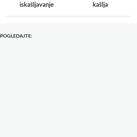
iskašljavanje
kašlja
POGLEDAJTE: