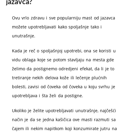
jazavca?
Ovu vrlo zdravu i sve popularniju mast od jazavca
možete upotrebljavati kako spoljašnje tako i
unutrašnje.
Kada je reč o spoljašnjoj upotrebi, ona se koristi u
vidu oblaga koje se potom stavljaju na mesta gde
želimo da postignemo odredjeni efekat, da li je to
tretiranje nekih delova kože ili lečenje plućnih
bolesti, zavisi od čoveka od čoveka u koju svrhu je
upotrebljava i šta želi da postigne.
Ukoliko je želite upotrebljavati unutrašnje, najčešći
način je da se jedna kašičica ove masti razmuti sa
čajem ili nekim napitkom koji konzumirate jutru na