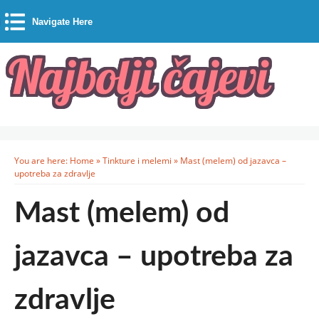
Navigate Here
You are here:
Home
»
Tinkture i melemi
»
Mast (melem) od jazavca –
upotreba za zdravlje
Mast (melem) od
jazavca – upotreba za
zdravlje