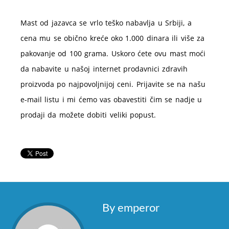
Mast od jazavca se vrlo teško nabavlja u Srbiji, a
cena mu se obično kreće oko 1.000 dinara ili više za
pakovanje od 100 grama. Uskoro ćete ovu mast moći
da nabavite u našoj internet prodavnici zdravih
proizvoda po najpovoljnijoj ceni. Prijavite se na našu
e-mail listu i mi ćemo vas obavestiti čim se nadje u
prodaji da možete dobiti veliki popust.
By emperor