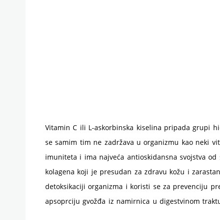
Vitamin C ili L-askorbinska kiselina pripada grupi hi
se samim tim ne zadržava u organizmu kao neki vit
imuniteta i ima najveća antioskidansna svojstva od 
kolagena koji je presudan za zdravu kožu i zarasta
detoksikaciji organizma i koristi se za prevenciju pr
apsoprciju gvožđa iz namirnica u digestvinom traktu 