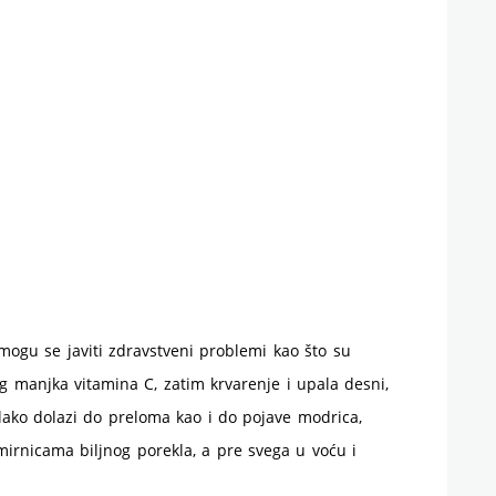
mogu se javiti zdravstveni problemi kao što su
g manjka vitamina C, zatim krvarenje i upala desni,
 lako dolazi do preloma kao i do pojave modrica,
mirnicama biljnog porekla, a pre svega u voću i