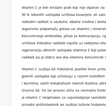
Vitamin C je beli kristalni prah koji nije otporan 
90 % lekovitih sastojaka uništava kuvanjem, ali zato
slobodni radikali iz vazduha, alkalne sredine i kont
organizmu potpomažu gotovo svi vitamini i minerali
konzumiranje antibiotika, pilula za kontracepciju, cig
uništava slobodne radikale najviše uz sadejstvo vit
regeneraciju aktivnih sastojaka vitamina E koji po
radikale pa je dobro ova dva vitamina konzumirati 
Vitamin C suzbija loš holesterol, povišen krvni priti
glavnih sastojaka koji učestvuju u raznim biološki
i karnitina, zatim metabolizam masnih kiselina, adren
tirozina itd. Svi ovi procesi utiču na normalno funk
je vitamin C neophodan za uspostavljanje ravnoteže 
prirodni antihistaminik jer suzbija lučenje histamina