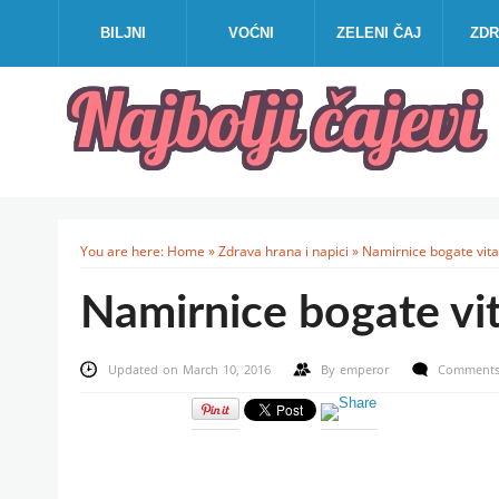
BILJNI
VOĆNI
ZELENI ČAJ
ZDR
You are here:
Home
»
Zdrava hrana i napici
»
Namirnice bogate vi
Namirnice bogate v
Updated on March 10, 2016
By
emperor
Comments