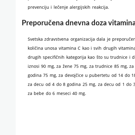
prevenciju i lečenje alergijskih reakcija.
Preporučena dnevna doza vitamin
Svetska zdravstvena organizacija dala je preporuče
količina unosa vitamina C kao i svih drugih vitamina
drugih specifičnih kategorija kao što su trudnice i
iznosi 90 mg, za žene 75 mg, za trudnice 85 mg, za
godina 75 mg, za devojčice u pubertetu od 14 do 1
za decu od 4 do 8 godina 25 mg, za decu od 1 do 
za bebe do 6 meseci 40 mg.