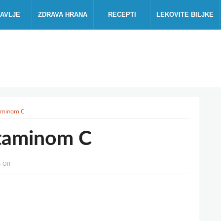
AVLJE
ZDRAVA HRANA
RECEPTI
LEKOVITE BILJKE
taminom C
itaminom C
on
 Off
Namirnice
bogate
vitaminom
C