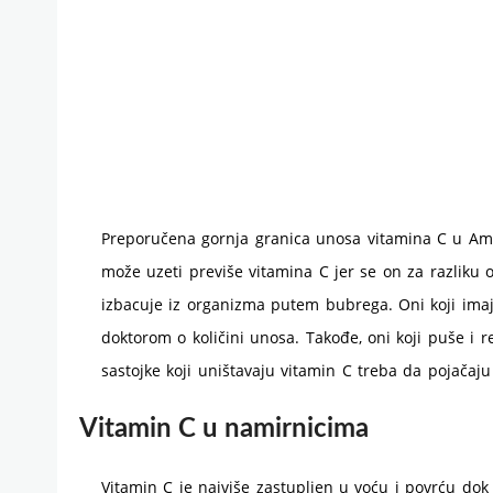
Preporučena gornja granica unosa vitamina C u Ame
može uzeti previše vitamina C jer se on za razliku
izbacuje iz organizma putem bubrega. Oni koji ima
doktorom o količini unosa. Takođe, oni koji puše i 
sastojke koji uništavaju vitamin C treba da pojačaj
Vitamin C u namirnicima
Vitamin C je najviše zastupljen u voću i povrću dok