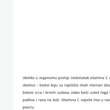
Ukoliko u organizmu postoji nedostatak vitamina C 
skorbut – bolest koju su najčešće imali mornari zbo
bolesti srca i krvnih sudova, slabe kosti usled čega
podliva i rana na koži. Vitamina C najviše ima u na
povrću.