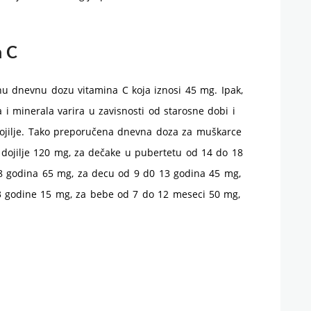
a C
nu dnevnu dozu vitamina C koja iznosi 45 mg. Ipak,
 i minerala varira u zavisnosti od starosne dobi i
 dojilje. Tako preporučena dnevna doza za muškarce
 dojilje 120 mg, za dečake u pubertetu od 14 do 18
8 godina 65 mg, za decu od 9 d0 13 godina 45 mg,
3 godine 15 mg, za bebe od 7 do 12 meseci 50 mg,