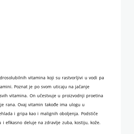
drosolubilnih vitamina koji su rastvorljivi u vodi pa
amini. Poznat je po svom uticaju na jačanje
svih vitamina. On učestvuje u proizvodnji proetina
nje rana. Ovaj vitamin takođe ima ulogu u
ehlada i gripa kao i malignih oboljenja. Podstiče
i efikasno deluje na zdravlje zuba, kostiju, kože.