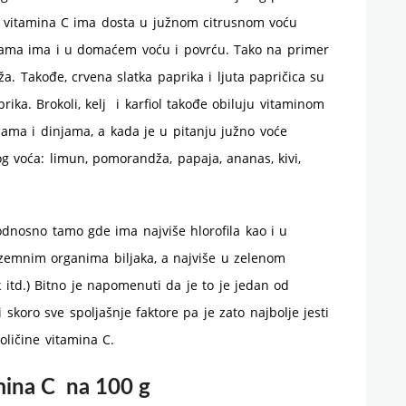
a vitamina C ima dosta u južnom citrusnom voću
nama ima i u domaćem voću i povrću. Tako na primer
. Takođe, crvena slatka paprika i ljuta papričica su
ika. Brokoli, kelj i karfiol takođe obiluju vitaminom
ama i dinjama, a kada je u pitanju južno voće
g voća: limun, pomorandža, papaja, ananas, kivi,
odnosno tamo gde ima najviše hlorofila kao i u
emnim organima biljaka, a najviše u zelenom
 itd.) Bitno je napomenuti da je to je jedan od
skoro sve spoljašnje faktore pa je zato najbolje jesti
oličine vitamina C.
amina C na 100 g