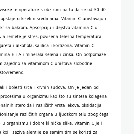
na visoke temperature s obzirom na to da se od 50 d0
 opstaje u kiselim sredinama. Vitamin C uništavaju i
akt sa bakrom. Apsorpciju i dejstvo vitamina C u
, a remete je stres, povišena telesna temperatura,
areta i alkohola, salilica i kortizona. Vitamin C
amina E i A i minerala selena i cinka. On potpomaže
tom zajedno sa vitaminom C uništava slobodne
istovremeno.
sak i bolesti srca i krvnih sudova. On je jedan od
m procesima u organizmu kao što su sinteza kolagena
alnih steroida i različiith vrsta lekova, oksidacija
cionisanje različitih organa u ljudskom telu zbog čega
u organizmu i dobre kliničke slike. Vitamin C je i
 koji izaziva alergije pa samim tim se koristi za