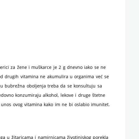
rici za žene i muškarce je 2 g dnevno iako se ne
 od drugih vitamina ne akumulira u organima već se
ju bubrežna oboljenja treba da se konsultuju sa
redovno konzumiraju alkohol, lekove i druge štetne
u unos ovog vitamina kako im ne bi oslabio imunitet.
 ga u žitaricama i namirnicama životinjskog porekla