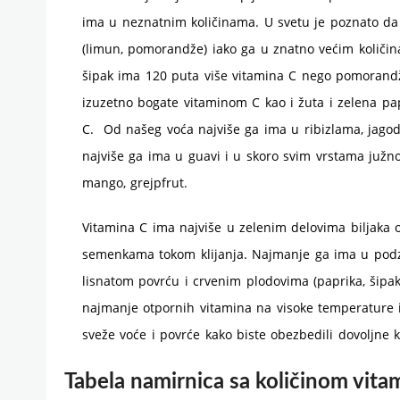
ima u neznatnim količinama. U svetu je poznato d
(limun, pomorandže) iako ga u znatno većim količi
šipak ima 120 puta više vitamina C nego pomorandža
izuzetno bogate vitaminom C kao i žuta i zelena papr
C. Od našeg voća najviše ga ima u ribizlama, jagod
najviše ga ima u guavi i u skoro svim vrstama južno
mango, grejpfrut.
Vitamina C ima najviše u zelenim delovima biljaka 
semenkama tokom klijanja. Najmanje ga ima u podz
lisnatom povrću i crvenim plodovima (paprika, šipak
najmanje otpornih vitamina na visoke temperature i 
sveže voće i povrće kako biste obezbedili dovoljne k
Tabela namirnica sa količinom vit