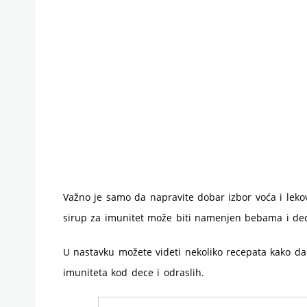
Važno je samo da napravite dobar izbor voća i lekovi
sirup za imunitet može biti namenjen bebama i deci,
U nastavku možete videti nekoliko recepata kako da
imuniteta kod dece i odraslih.