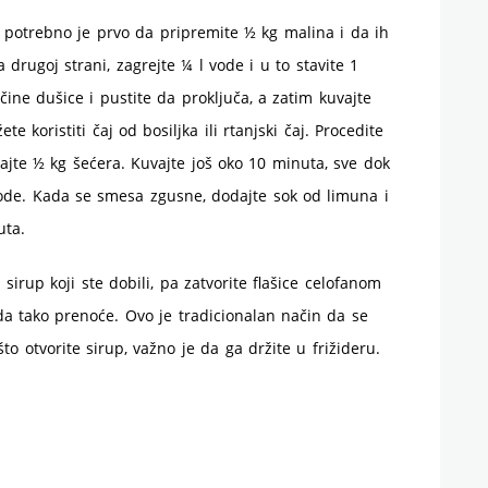
, potrebno je prvo da pripremite ½ kg malina i da ih
drugoj strani, zagrejte ¼ l vode i u to stavite 1
čine dušice i pustite da proključa, a zatim kuvajte
 koristiti čaj od bosiljka ili rtanjski čaj. Procedite
ajte ½ kg šećera. Kuvajte još oko 10 minuta, sve dok
vode. Kada se smesa zgusne, dodajte sok od limuna i
uta.
i sirup koji ste dobili, pa zatvorite flašice celofanom
 da tako prenoće. Ovo je tradicionalan način da se
što otvorite sirup, važno je da ga držite u frižideru.