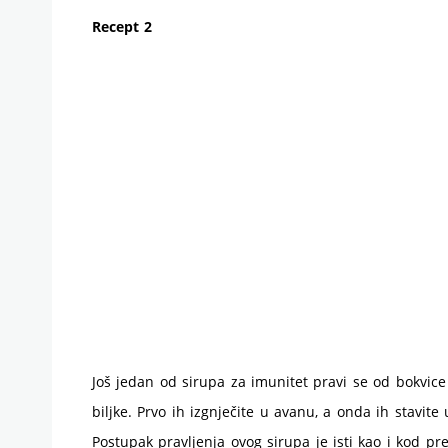
Recept 2
Još jedan od sirupa za imunitet pravi se od bokvic
biljke. Prvo ih izgnječite u avanu, a onda ih stavite 
Postupak pravljenja ovog sirupa je isti kao i kod p