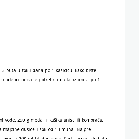
 3 puta u toku dana po 1 kašičicu, kako biste
prehlađeno, onda je potrebno da konzumira po 1
l vode, 250 g meda, 1 kašika anisa ili komorača, 1
ika majčine dušice i sok od 1 limuna. Najpre
ešavinu u 200 ml hladne vode. Kada provri, dodajte