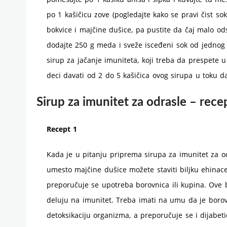
po 1 kašičicu zove (pogledajte kako se pravi čist sok
bokvice i majčine dušice, pa pustite da čaj malo od
dodajte 250 g meda i sveže isceđeni sok od jednog 
sirup za jačanje imuniteta, koji treba da prespete u 
deci davati od 2 do 5 kašičica ovog sirupa u toku da
Sirup za imunitet za odrasle – recep
Recept 1
Kada je u pitanju priprema sirupa za imunitet za odr
umesto majčine dušice možete staviti biljku ehinac
preporučuje se upotreba borovnica ili kupina. Ove bi
deluju na imunitet. Treba imati na umu da je borovn
detoksikaciju organizma, a preporučuje se i dijabet