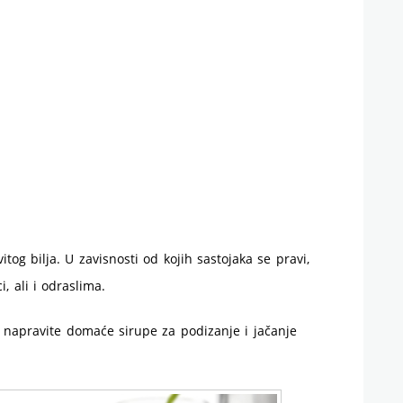
tog bilja. U zavisnosti od kojih sastojaka se pravi,
 ali i odraslima.
 napravite domaće sirupe za podizanje i jačanje