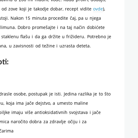
 od zove koji je takodje dobar, recept vidite
ovde
),
stoji. Nakon 15 minuta procedite čaj, pa u njega
limuna. Dobro promešajte i na taj način dobićete
staklenu flašu i da ga držite u frižideru. Potrebno je
na, u zavisnosti od težine i uzrasta deteta.
ti:
asle osobe, postupak je isti. Jedina razlika je to što
eu, koja ima jače dejstvo, a umesto maline
ljke imaju više antioksidativnih svojstava i jače
ica naročito dobra za zdravlje očiju i za
ičarima