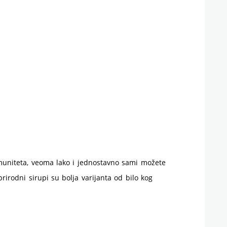
imunitet
kod
dece
i
odraslih
–
recepti
imuniteta, veoma lako i jednostavno sami možete
rirodni sirupi su bolja varijanta od bilo kog