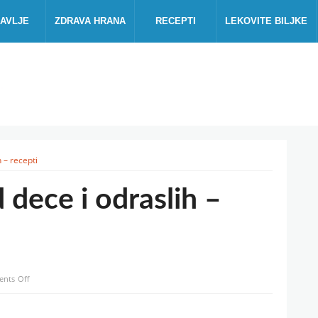
AVLJE
ZDRAVA HRANA
RECEPTI
LEKOVITE BILJKE
 – recepti
 dece i odraslih –
on
nts Off
Sirup
za