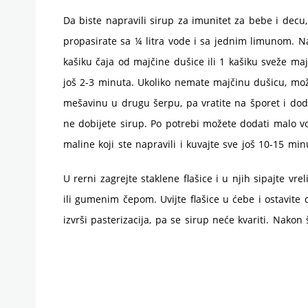
Da biste napravili sirup za imunitet za bebe i decu
propasirate sa ¼ litra vode i sa jednim limunom. Na 
kašiku čaja od majčine dušice ili 1 kašiku sveže maj
još 2-3 minuta. Ukoliko nemate majčinu dušicu, možete
mešavinu u drugu šerpu, pa vratite na šporet i dod
ne dobijete sirup. Po potrebi možete dodati malo 
maline koji ste napravili i kuvajte sve još 10-15 min
U rerni zagrejte staklene flašice i u njih sipajte vrel
ili gumenim čepom. Uvijte flašice u ćebe i ostavite
izvrši pasterizacija, pa se sirup neće kvariti. Nakon 