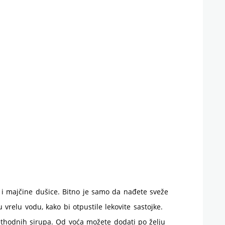
e i majčine dušice. Bitno je samo da nađete sveže
u vrelu vodu, kako bi otpustile lekovite sastojke.
rethodnih sirupa. Od voća možete dodati po želju