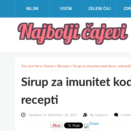
BILJNI
VOĆNI
ZELENI ČAJ
ZDR
You are here:
Home
»
Recepti
»
Sirup za imunitet kod dece i odraslih
Sirup za imunitet kod
recepti
Updated on December 28, 2015
By
emperor
Comme