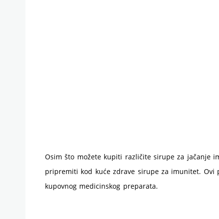
Osim što možete kupiti različite sirupe za jačanje 
pripremiti kod kuće zdrave sirupe za imunitet. Ovi p
kupovnog medicinskog preparata.