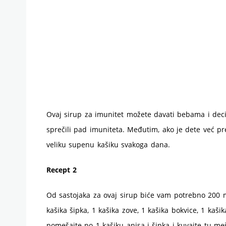
Ovaj sirup za imunitet možete davati bebama i deci
sprečili pad imuniteta. Međutim, ako je dete već 
veliku supenu kašiku svakoga dana.
Recept 2
Od sastojaka za ovaj sirup biće vam potrebno 200 m
kašika šipka, 1 kašika zove, 1 kašika bokvice, 1 kaš
pomešajte po 1 kašiku anisa i šipka i kuvajte tu m