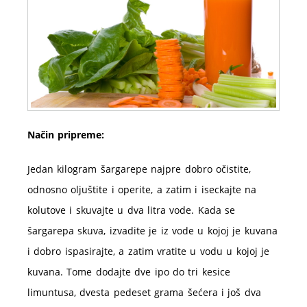
Način pripreme:
Jedan kilogram šargarepe najpre dobro očistite,
odnosno oljuštite i operite, a zatim i iseckajte na
kolutove i skuvajte u dva litra vode. Kada se
šargarepa skuva, izvadite je iz vode u kojoj je kuvana
i dobro ispasirajte, a zatim vratite u vodu u kojoj je
kuvana. Tome dodajte dve ipo do tri kesice
limuntusa, dvesta pedeset grama šećera i još dva