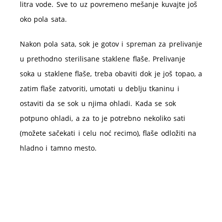
litra vode. Sve to uz povremeno mešanje kuvajte još
oko pola sata.
Nakon pola sata, sok je gotov i spreman za prelivanje
u prethodno sterilisane staklene flaše. Prelivanje
soka u staklene flaše, treba obaviti dok je još topao, a
zatim flaše zatvoriti, umotati u deblju tkaninu i
ostaviti da se sok u njima ohladi. Kada se sok
potpuno ohladi, a za to je potrebno nekoliko sati
(možete sačekati i celu noć recimo), flaše odložiti na
hladno i tamno mesto.