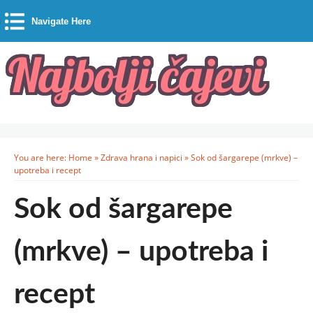
Navigate Here
You are here:
Home
»
Zdrava hrana i napici
»
Sok od šargarepe (mrkve) –
upotreba i recept
Sok od šargarepe
(mrkve) – upotreba i
recept