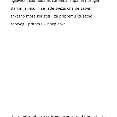
uglavnom kao dodatak čorbama, supama i drugim
slanim jelima, ili se jede sveža, ona se sasvim
efikasno može koristiti i za pripremu izuzetno
zdravog i pritom ukusnog soka.
U nastavku teksta, otkrićemo vam kako da brzo i lako,