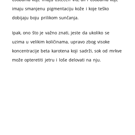
imaju smanjenu pigmentaciju kože i koje teško
dobijaju boju prilikom sunčanja.
Ipak, ono što je važno znati, jeste da ukoliko se
uzima u velikim količinama, upravo zbog visoke
koncentracije beta karotena koji sadrži, sok od mrkve
može opteretiti jetru i loše delovati na nju.