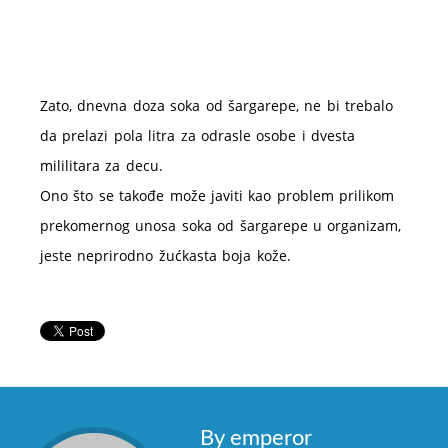
Zato, dnevna doza soka od šargarepe, ne bi trebalo
da prelazi pola litra za odrasle osobe i dvesta
mililitara za decu.
Ono što se takođe može javiti kao problem prilikom
prekomernog unosa soka od šargarepe u organizam,
jeste neprirodno žućkasta boja kože.
By emperor