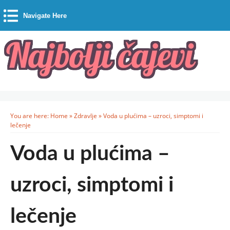
Navigate Here
You are here:
Home
»
Zdravlje
»
Voda u plućima – uzroci, simptomi i
lečenje
Voda u plućima –
uzroci, simptomi i
lečenje