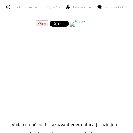
Updated on October 28, 2015
By
emperor
Comments Off
on
Voda
u
plućima
–
uzroci,
simptomi
i
lečenje
Voda u plućima ili takozvani edem pluća je ozbiljno