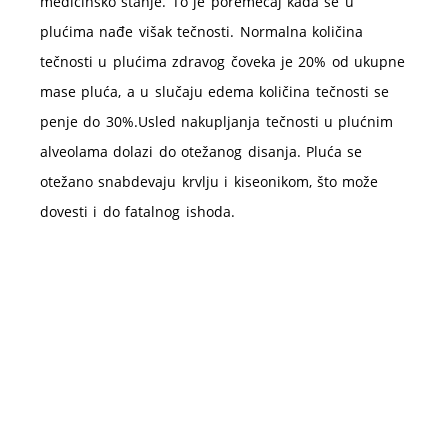
medicinsko stanje. To je poremećaj kada se u
plućima nađe višak tečnosti. Normalna količina
tečnosti u plućima zdravog čoveka je 20% od ukupne
mase pluća, a u slučaju edema količina tečnosti se
penje do 30%.Usled nakupljanja tečnosti u plućnim
alveolama dolazi do otežanog disanja. Pluća se
otežano snabdevaju krvlju i kiseonikom, što može
dovesti i do fatalnog ishoda.