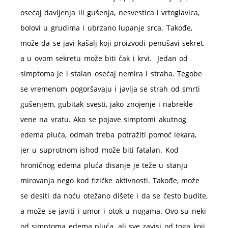
osećaj davljenja ili gušenja, nesvestica i vrtoglavica,
bolovi u grudima i ubrzano lupanje srca. Takođe,
može da se javi kašalj koji proizvodi penušavi sekret,
a u ovom sekretu može biti čak i krvi. Jedan od
simptoma je i stalan osećaj nemira i straha. Tegobe
se vremenom pogoršavaju i javlja se strah od smrti
gušenjem, gubitak svesti, jako znojenje i nabrekle
vene na vratu. Ako se pojave simptomi akutnog
edema pluća, odmah treba potražiti pomoć lekara,
jer u suprotnom ishod može biti fatalan. Kod
hroničnog edema pluća disanje je teže u stanju
mirovanja nego kod fizičke aktivnosti. Takođe, može
se desiti da noću otežano dišete i da se često budite,
a može se javiti i umor i otok u nogama. Ovo su neki
od simptoma edema pluća, ali sve zavisi od toga koji