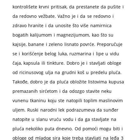
kontrolišete krvni pritisak, da prestanete da pušite i
da redovno vežbate. Važno je i da se redovno i
zdravo hranite i da unosite što više namirnica
bogatih kalijumom i magnezijumom, kao što su
kajsije, banane i zeleno lisnato povrće. Preporučuje
se i korišćenje belog luka, ruzmarina i lipe u vidu
čaja, kapsula ili tinkture. Dobro je i stavljati obloge
od ricinusovog ulja na grudni koš u predelu pluća.
Takođe, dobro je da pluća obložite listovima kupusa
premazanih sirćetom i da odozgo stavite neku
vunenu tkaninu koju ste natopili toplim maslinovim
uljem. Ruski narodni lek podrazumeva da sunđer
natopite u slanu vruću vodu i da ga stavljate na
pluća nekoliko puta dnevno. Od pomoći mogu biti i
obloge od mladog sira koje treba stavljati na leđa 3