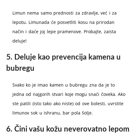
Limun nema samo prednosti za zdravlje, već i za
lepotu. Limunada će posvetliti kosu na prirodan
način i daće joj lepe pramenove. Probajte, zaista
deluje!
5. Deluje kao prevencija kamena u
bubregu
Svako ko je imao kamen u bubregu zna da je to
jedna od najgorih stvari koje mogu snaći čoveka. Ako
ste patili (isto tako ako niste) od ove bolesti, uvrstite
limunov sok u ishranu, bar pola šolje.
6. Čini vašu kožu neverovatno lepom