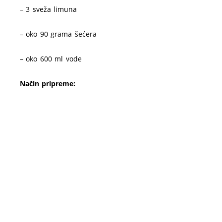
– 3 sveža limuna
– oko 90 grama šećera
– oko 600 ml vode
Način pripreme: