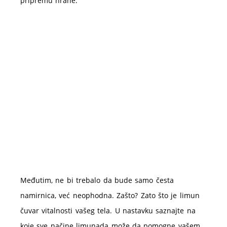
pripremu hrane.
Međutim, ne bi trebalo da bude samo česta
namirnica, već neophodna. Zašto? Zato što je limun
čuvar vitalnosti vašeg tela. U nastavku saznajte na
koje sve načine limunada može da pomogne vašem