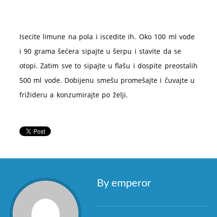
Isecite limune na pola i iscedite ih. Oko 100 ml vode
i 90 grama šećera sipajte u šerpu i stavite da se
otopi. Zatim sve to sipajte u flašu i dospite preostalih
500 ml vode. Dobijenu smešu promešajte i čuvajte u
frižideru a konzumirajte po želji.
By emperor