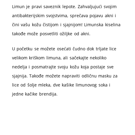
Limun je pravi saveznik lepote. Zahvaljujući svojim
antibakterijskim svojstvima, sprečava pojavu akni i
čini vašu kožu čistijom i sjajnijom! Limunska kiselina
takođe može posvetliti ožiljke od akni.
U početku se možete osećati čudno dok trljate lice
velikom kriškom limuna, ali sačekajte nekoliko
nedelja i posmatrajte svoju kožu koja postaje sve
sjajnija. Takođe možete napraviti odličnu masku za
lice od šolje mleka, dve kašike limunovog soka i
jedne kačike brendija.