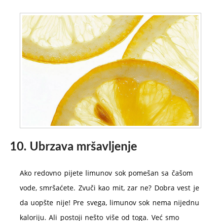
10. Ubrzava mršavljenje
Ako redovno pijete limunov sok pomešan sa čašom
vode, smršaćete. Zvuči kao mit, zar ne? Dobra vest je
da uopšte nije! Pre svega, limunov sok nema nijednu
kaloriju. Ali postoji nešto više od toga. Već smo