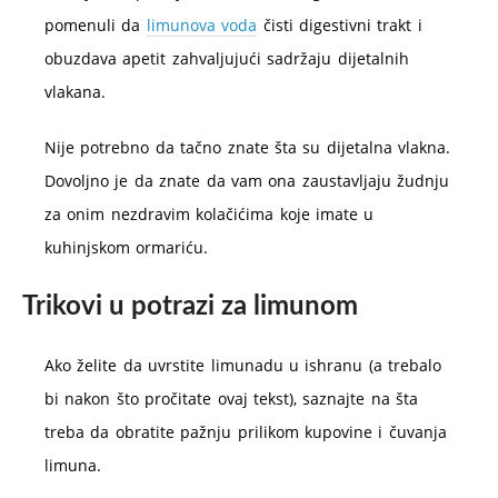
pomenuli da
limunova voda
čisti digestivni trakt i
obuzdava apetit zahvaljujući sadržaju dijetalnih
vlakana.
Nije potrebno da tačno znate šta su dijetalna vlakna.
Dovoljno je da znate da vam ona zaustavljaju žudnju
za onim nezdravim kolačićima koje imate u
kuhinjskom ormariću.
Trikovi u potrazi za limunom
Ako želite da uvrstite limunadu u ishranu (a trebalo
bi nakon što pročitate ovaj tekst), saznajte na šta
treba da obratite pažnju prilikom kupovine i čuvanja
limuna.