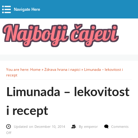
Navigate Here
You are here:
Home
»
Zdrava hrana i napici
»
Limunada – lekovitost i
recept
Limunada – lekovitost
i recept
Updated on December 10, 2014
By
emperor
Comments
on
Off