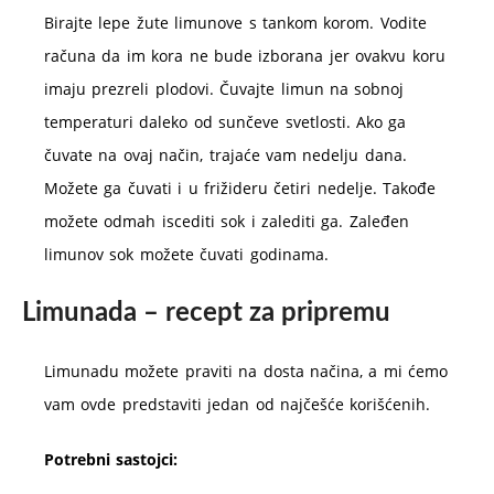
Birajte lepe žute limunove s tankom korom. Vodite
računa da im kora ne bude izborana jer ovakvu koru
imaju prezreli plodovi. Čuvajte limun na sobnoj
temperaturi daleko od sunčeve svetlosti. Ako ga
čuvate na ovaj način, trajaće vam nedelju dana.
Možete ga čuvati i u frižideru četiri nedelje. Takođe
možete odmah iscediti sok i zalediti ga. Zaleđen
limunov sok možete čuvati godinama.
Limunada – recept za pripremu
Limunadu možete praviti na dosta načina, a mi ćemo
vam ovde predstaviti jedan od najčešće korišćenih.
Potrebni sastojci: