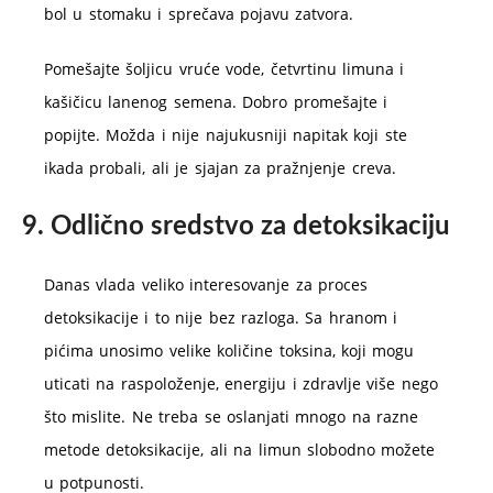
bol u stomaku i sprečava pojavu zatvora.
Pomešajte šoljicu vruće vode, četvrtinu limuna i
kašičicu lanenog semena. Dobro promešajte i
popijte. Možda i nije najukusniji napitak koji ste
ikada probali, ali je sjajan za pražnjenje creva.
9. Odlično sredstvo za detoksikaciju
Danas vlada veliko interesovanje za proces
detoksikacije i to nije bez razloga. Sa hranom i
pićima unosimo velike količine toksina, koji mogu
uticati na raspoloženje, energiju i zdravlje više nego
što mislite. Ne treba se oslanjati mnogo na razne
metode detoksikacije, ali na limun slobodno možete
u potpunosti.