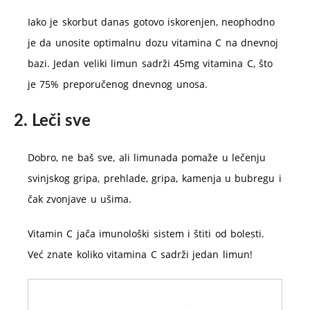
Iako je skorbut danas gotovo iskorenjen, neophodno
je da unosite optimalnu dozu vitamina C na dnevnoj
bazi. Jedan veliki limun sadrži 45mg vitamina C, što
je 75% preporučenog dnevnog unosa.
2. Leči sve
Dobro, ne baš sve, ali limunada pomaže u lečenju
svinjskog gripa, prehlade, gripa, kamenja u bubregu i
čak zvonjave u ušima.
Vitamin C jača imunološki sistem i štiti od bolesti.
Već znate koliko vitamina C sadrži jedan limun!