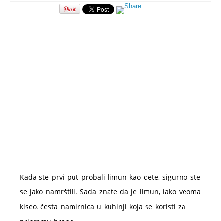
Limunada
–
lekovitost
i
recept
Kada ste prvi put probali limun kao dete, sigurno ste
se jako namrštili. Sada znate da je limun, iako veoma
kiseo, česta namirnica u kuhinji koja se koristi za