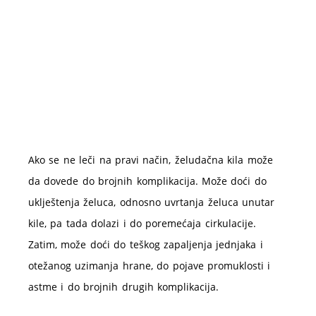
Ako se ne leči na pravi način, želudačna kila može
da dovede do brojnih komplikacija. Može doći do
uklještenja želuca, odnosno uvrtanja želuca unutar
kile, pa tada dolazi i do poremećaja cirkulacije.
Zatim, može doći do teškog zapaljenja jednjaka i
otežanog uzimanja hrane, do pojave promuklosti i
astme i do brojnih drugih komplikacija.