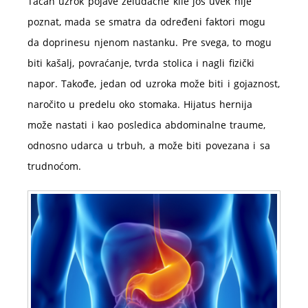
Tačan uzrok pojave želudačne kile još uvek nije
poznat, mada se smatra da određeni faktori mogu
da doprinesu njenom nastanku. Pre svega, to mogu
biti kašalj, povraćanje, tvrda stolica i nagli fizički
napor. Takođe, jedan od uzroka može biti i gojaznost,
naročito u predelu oko stomaka. Hijatus hernija
može nastati i kao posledica abdominalne traume,
odnosno udarca u trbuh, a može biti povezana i sa
trudnoćom.