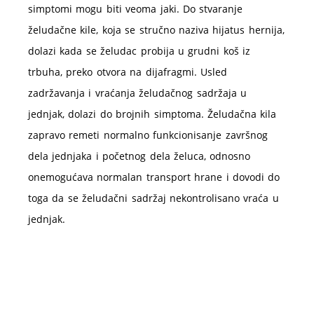
simptomi mogu biti veoma jaki. Do stvaranje
želudačne kile, koja se stručno naziva hijatus hernija,
dolazi kada se želudac probija u grudni koš iz
trbuha, preko otvora na dijafragmi. Usled
zadržavanja i vraćanja želudačnog sadržaja u
jednjak, dolazi do brojnih simptoma. Želudačna kila
zapravo remeti normalno funkcionisanje završnog
dela jednjaka i početnog dela želuca, odnosno
onemogućava normalan transport hrane i dovodi do
toga da se želudačni sadržaj nekontrolisano vraća u
jednjak.