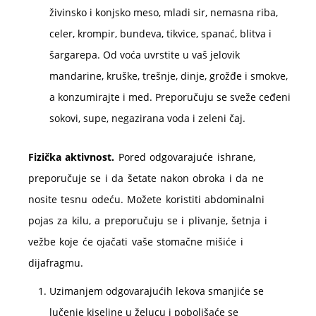
živinsko i konjsko meso, mladi sir, nemasna riba,
celer, krompir, bundeva, tikvice, spanać, blitva i
šargarepa. Od voća uvrstite u vaš jelovik
mandarine, kruške, trešnje, dinje, grožđe i smokve,
a konzumirajte i med. Preporučuju se sveže ceđeni
sokovi, supe, negazirana voda i zeleni čaj.
Fizička aktivnost.
Pored odgovarajuće ishrane,
preporučuje se i da šetate nakon obroka i da ne
nosite tesnu odeću. Možete koristiti abdominalni
pojas za kilu, a preporučuju se i plivanje, šetnja i
vežbe koje će ojačati vaše stomačne mišiće i
dijafragmu.
Uzimanjem odgovarajućih lekova smanjiće se
lučenje kiseline u želucu i poboljšaće se