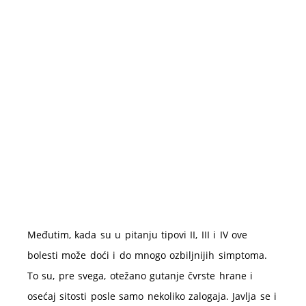
Međutim, kada su u pitanju tipovi II, III i IV ove
bolesti može doći i do mnogo ozbiljnijih simptoma.
To su, pre svega, otežano gutanje čvrste hrane i
osećaj sitosti posle samo nekoliko zalogaja. Javlja se i