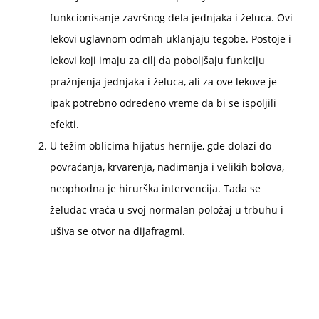
funkcionisanje završnog dela jednjaka i želuca. Ovi
lekovi uglavnom odmah uklanjaju tegobe. Postoje i
lekovi koji imaju za cilj da poboljšaju funkciju
pražnjenja jednjaka i želuca, ali za ove lekove je
ipak potrebno određeno vreme da bi se ispoljili
efekti.
U težim oblicima hijatus hernije, gde dolazi do
povraćanja, krvarenja, nadimanja i velikih bolova,
neophodna je hirurška intervencija. Tada se
želudac vraća u svoj normalan položaj u trbuhu i
ušiva se otvor na dijafragmi.