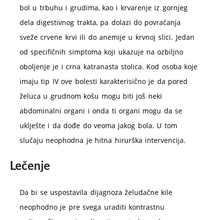
bol u trbuhu i grudima, kao i krvarenje iz gornjeg
dela digestivnog trakta, pa dolazi do povraćanja
sveže crvene krvi ili do anemije u krvnoj slici. Jedan
od specifičnih simptoma koji ukazuje na ozbiljno
oboljenje je i crna katranasta stolica. Kod osoba koje
imaju tip IV ove bolesti karakterisično je da pored
želuca u grudnom košu mogu biti još neki
abdominalni organi i onda ti organi mogu da se
uklješte i da dođe do veoma jakog bola. U tom
slučaju neophodna je hitna hirurška intervencija.
Lečenje
Da bi se uspostavila dijagnoza želudačne kile
neophodno je pre svega uraditi kontrastnu