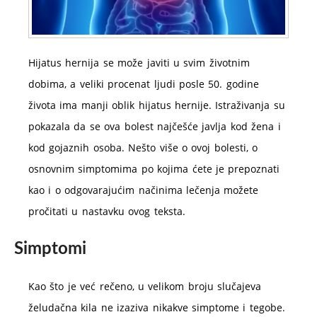
Hijatus hernija se može javiti u svim životnim
dobima, a veliki procenat ljudi posle 50. godine
života ima manji oblik hijatus hernije. Istraživanja su
pokazala da se ova bolest najčešće javlja kod žena i
kod gojaznih osoba. Nešto više o ovoj bolesti, o
osnovnim simptomima po kojima ćete je prepoznati
kao i o odgovarajućim načinima lečenja možete
pročitati u nastavku ovog teksta.
Simptomi
Kao što je već rečeno, u velikom broju slučajeva
želudačna kila ne izaziva nikakve simptome i tegobe.