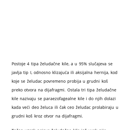
Postoje 4 tipa želudačne kile, a u 95% slučajeva se
javlja tip I, odnosno klizajuća ili aksijalna hernija, kod
koje se želudac povremeno probija u grudni koš
preko otvora na dijafragmi. Ostala tri tipa želudačne
kile nazivaju se paraezofagealne kile i do njih dolazi
kada veći deo želuca ili čak ceo želudac prolabiraju u
grudni koš kroz otvor na dijafragmi.