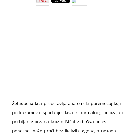
kila
–
simptomi
i
lečenje
Želudačna kila predstavlja anatomski poremećaj koji
podrazumeva ispadanje tkiva iz normalnog položaja i
probijanje organa kroz mišićni zid. Ova bolest
ponekad može proći bez ikakvih tegoba, a nekada