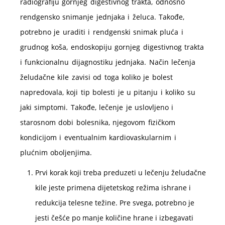
radiografiju gornjeg digestivnog trakta, odnosno
rendgensko snimanje jednjaka i želuca. Takođe,
potrebno je uraditi i rendgenski snimak pluća i
grudnog koša, endoskopiju gornjeg digestivnog trakta
i funkcionalnu dijagnostiku jednjaka. Način lečenja
želudačne kile zavisi od toga koliko je bolest
napredovala, koji tip bolesti je u pitanju i koliko su
jaki simptomi. Takođe, lečenje je uslovljeno i
starosnom dobi bolesnika, njegovom fizičkom
kondicijom i eventualnim kardiovaskularnim i
plućnim oboljenjima.
Prvi korak koji treba preduzeti u lečenju želudačne
kile jeste primena dijetetskog režima ishrane i
redukcija telesne težine. Pre svega, potrebno je
jesti češće po manje količine hrane i izbegavati