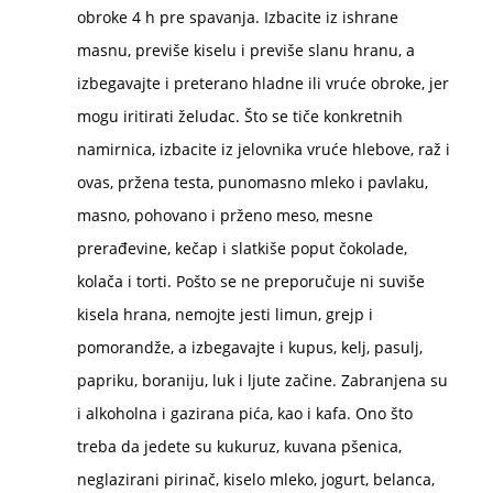
obroke 4 h pre spavanja. Izbacite iz ishrane
masnu, previše kiselu i previše slanu hranu, a
izbegavajte i preterano hladne ili vruće obroke, jer
mogu iritirati želudac. Što se tiče konkretnih
namirnica, izbacite iz jelovnika vruće hlebove, raž i
ovas, pržena testa, punomasno mleko i pavlaku,
masno, pohovano i prženo meso, mesne
prerađevine, kečap i slatkiše poput čokolade,
kolača i torti. Pošto se ne preporučuje ni suviše
kisela hrana, nemojte jesti limun, grejp i
pomorandže, a izbegavajte i kupus, kelj, pasulj,
papriku, boraniju, luk i ljute začine. Zabranjena su
i alkoholna i gazirana pića, kao i kafa. Ono što
treba da jedete su kukuruz, kuvana pšenica,
neglazirani pirinač, kiselo mleko, jogurt, belanca,