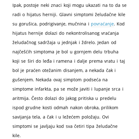
Ipak, postoje neki znaci koji mogu ukazati na to da se
radi o hijatus herniji. Glavni simptomi želudačne kile
su gorušica, podrigivanje, mučnina i
povraćanje
. Kod
hijatus hernije dolazi do nekontrolisanog vraćanja
želudačnog sadržaja u jednjak i ždrelo. Jedan od
najčešćih simptoma je bol u gornjem delu trbuha
koji se širi do leđa i ramena i dalje prema vratu i taj
bol je praćen otežanim disanjem, a nekada čak i
gušenjem. Nekada ovaj simptom podseća na
simptome infarkta, pa se može javiti i lupanje srca i
aritmija. Često dolazi do jakog pritiska u predelu
ispod grudne kosti odmah nakon obroka, prilikom
savijanja tela, a čak i u ležećem položaju. Ovi
simptomi se javljaju kod sva četiri tipa želudačne
kile.