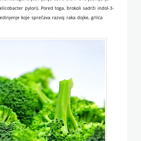
licobacter pylori). Pored toga, brokoli sadrži indol-3-
dinjenje koje sprečava razvoj raka dojke, grlića