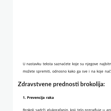
U nastavku teksta saznaćete koje su njegove najbitn
možete spremiti, odnosno kako ga sve i na koje nač
Zdravstvene prednosti brokolija:
1. Prevencija raka
Brokoli sadrži glukorafanin, koji telo prerađuje u a