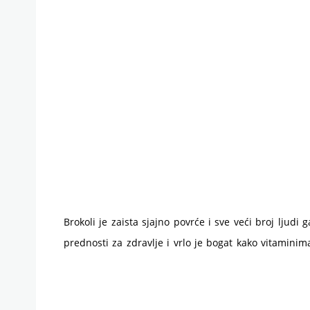
Brokoli je zaista sjajno povrće i sve veći broj ljud
prednosti za zdravlje i vrlo je bogat kako vitaminim