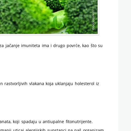
 za jačanje imuniteta ima i drugo povrće, kao što su
 rastvorljivih vlakana koja uklanjaju holesterol iz
janata, koji spadaju u antiupalne fitonutrijente.
manji uticaj alergijskih supstanci na naš organizam.