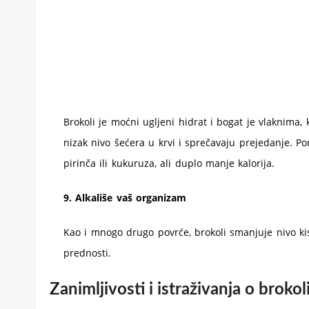
Brokoli je moćni ugljeni hidrat i bogat je vlaknima,
nizak nivo šećera u krvi i sprečavaju prejedanje. Por
pirinča ili kukuruza, ali duplo manje kalorija.
9. Alkališe vaš organizam
Kao i mnogo drugo povrće, brokoli smanjuje nivo ki
prednosti.
Zanimljivosti i istraživanja o brokol