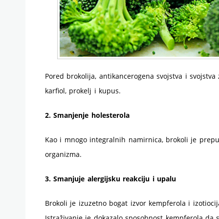
Pored brokolija, antikancerogena svojstva i svojstva
karfiol, prokelj i kupus.
2. Smanjenje holesterola
Kao i mnogo integralnih namirnica, brokoli je prepun
organizma.
3. Smanjuje alergijsku reakciju i upalu
Brokoli je izuzetno bogat izvor kempferola i izotioci
Istraživanje je dokazalo sposobnost kempferola da s