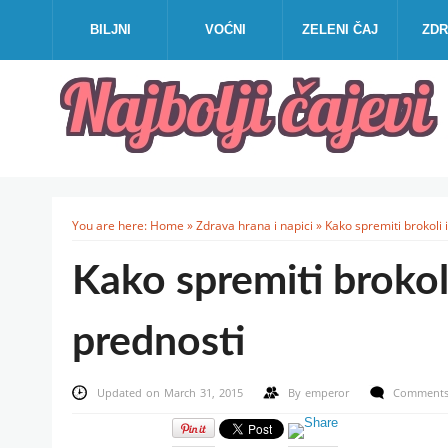
BILJNI
VOĆNI
ZELENI ČAJ
ZDR
You are here:
Home
»
Zdrava hrana i napici
»
Kako spremiti brokoli 
Kako spremiti brokoli
prednosti
Updated on March 31, 2015
By
emperor
Comments