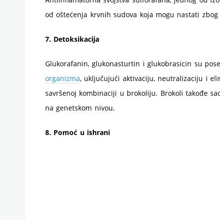
od oštećenja krvnih sudova koja mogu nastati zbog
7. Detoksikacija
Glukorafanin, glukonasturtin i glukobrasicin su pose
organizma
, uključujući aktivaciju, neutralizaciju i 
savršenoj kombinaciji u brokoliju. Brokoli takođe sad
na genetskom nivou.
8. Pomoć u ishrani