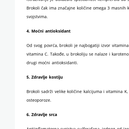
Brokoli čak ima značajne količine omega 3 masnih k
svojstvima.
4. Moćni antioksidant
Od svog povrća, brokoli je najbogatiji izvor vitamina
vitamina C. Takođe, u brokoliju se nalaze i karotenoi
drugi moćni antioksidanti.
5. Zdravlje kostiju
Brokoli sadrži velike količine kalcijuma i vitamina K,
osteoporoze.
6. Zdravlje srca
Antiinflamatorna svojstva sulforafana, jednog od izo