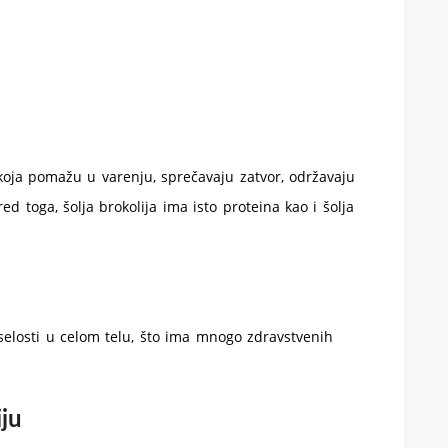
 koja pomažu u varenju, sprečavaju zatvor, održavaju
ed toga, šolja brokolija ima isto proteina kao i šolja
selosti u celom telu, što ima mnogo zdravstvenih
iju