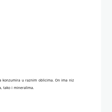
brokoli
i
koje
su
njegove
prednosti
i ga konzumira u raznim oblicima. On ima niz
a, tako i mineralima.