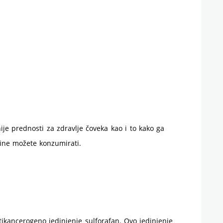
ije prednosti za zdravlje čoveka kao i to kako ga
ine možete konzumirati.
ntikancerogeno jedinjenje sulforafan. Ovo jedinjenje