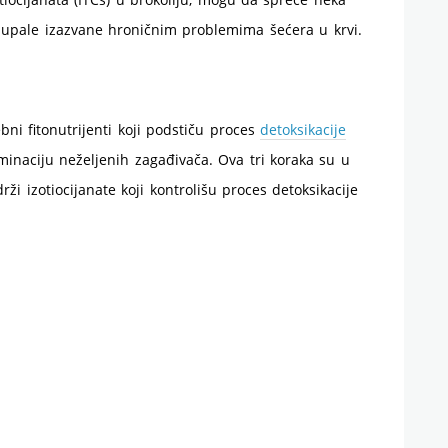
 upale izazvane hroničnim problemima šećera u krvi.
bni fitonutrijenti koji podstiču proces
detoksikacije
eliminaciju neželjenih zagađivača. Ova tri koraka su u
rži izotiocijanate koji kontrolišu proces detoksikacije