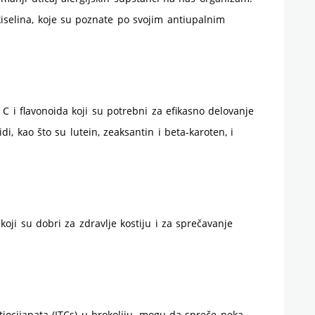
iselina, koje su poznate po svojim antiupalnim
 C i flavonoida koji su potrebni za efikasno delovanje
di, kao što su lutein, zeaksantin i beta-karoten, i
 koji su dobri za zdravlje kostiju i za sprečavanje
tiocijanata (ITCs) u brokoliju, mogu da spreče neka