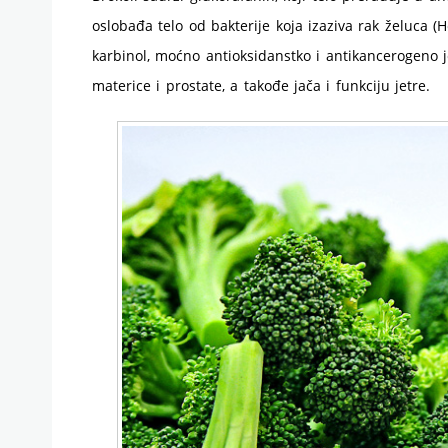
oslobađa telo od bakterije koja izaziva rak želuca (He
karbinol, moćno antioksidanstko i antikancerogeno je
materice i prostate, a takođe jača i funkciju jetre.