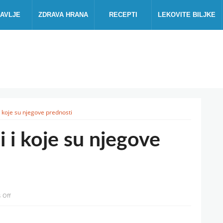
AVLJE
ZDRAVA HRANA
RECEPTI
LEKOVITE BILJKE
i koje su njegove prednosti
 i koje su njegove
on
 Off
Kako
spremiti