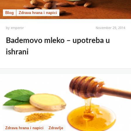
Blog
Zdrava hrana i napici
by
emperor
November 29, 2014
Bademovo mleko – upotreba u
ishrani
Zdrava hrana i napici
Zdravlje