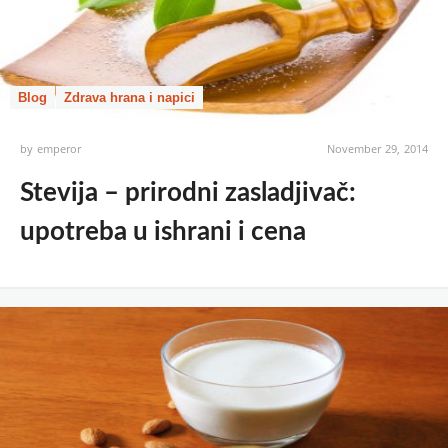
Blog
Zdrava hrana i napici
by
emperor
November 29, 2014
Stevija – prirodni zasladjivač:
upotreba u ishrani i cena